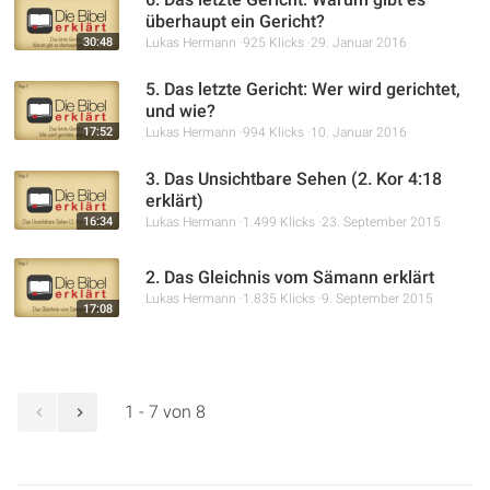
überhaupt ein Gericht?
30:48
Lukas Hermann
925 Klicks
29. Januar 2016
5. Das letzte Gericht: Wer wird gerichtet,
und wie?
17:52
Lukas Hermann
994 Klicks
10. Januar 2016
3. Das Unsichtbare Sehen (2. Kor 4:18
erklärt)
16:34
Lukas Hermann
1.499 Klicks
23. September 2015
2. Das Gleichnis vom Sämann erklärt
Lukas Hermann
1.835 Klicks
9. September 2015
17:08
1 - 7 von 8