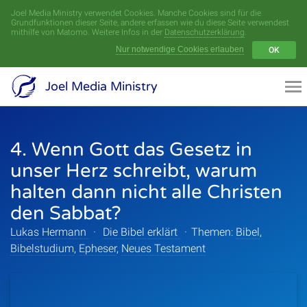
Joel Media Ministry verwendet Cookies. Manche Cookies sind für die
Menü
Grundfunktionen dieser Seite, andere erfassen wie du diese Seite verwendest
mithilfe von Matomo. Weitere Infos in der
Datenschutzerklärung
.
Nur notwendige Cookies erlauben
OK
Videoarchiv
Joel Media Ministry
Aufnahmen
4. Wenn Gott das Gesetz in
Serien
unser Herz schreibt, warum
Sprecher
halten dann nicht alle Christen
den Sabbat?
Themen
Lukas Hermann
·
Die Bibel erklärt
·
Themen:
Bibel
,
Bibelstudium
,
Epheser
,
Neues Testament
Startseite