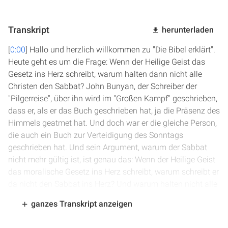
Transkript
herunterladen
[
0:00
] Hallo und herzlich willkommen zu "Die Bibel erklärt".
Heute geht es um die Frage: Wenn der Heilige Geist das
Gesetz ins Herz schreibt, warum halten dann nicht alle
Christen den Sabbat? John Bunyan, der Schreiber der
"Pilgerreise", über ihn wird im "Großen Kampf" geschrieben,
dass er, als er das Buch geschrieben hat, ja die Präsenz des
Himmels geatmet hat. Und doch war er die gleiche Person,
die auch ein Buch zur Verteidigung des Sonntags
geschrieben hat. Und sein Argument, warum der Sabbat
nicht mehr gültig ist, ist genau das: Wenn der Heilige Geist
das moralische Gesetz ins Herz schreibt, warum schreibt er
da nicht den Sabbat ins Herz? Und warum halten nicht alle
den Sabbat? Und darum hat er geschlussfolgert: Der
ganzes Transkript anzeigen
Sabbat ist nicht mehr gültig und ist nicht Teil des
moralischen Gesetzes. Ja, wie ist es denn in der Bibel?