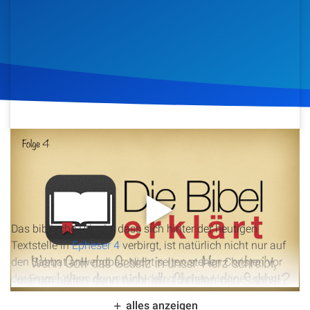
Artikel
Podcasts
Studienzentrum
Über Uns
28. November 2015
1.102
Klicks
Download
Kontakt
Spenden
Das biblische Prinzip, dass sich hinter der heutigen
Textstelle in
Epheser 4
verbirgt, ist natürlich nicht nur auf
den Sabbat anwendbar. Nicht selten stehen Christen vor
der Frage „Wenn du und ich den gleichen Heiligen geist
haben, warum glaubst du A und ich B? Warum praktizierst
alles anzeigen