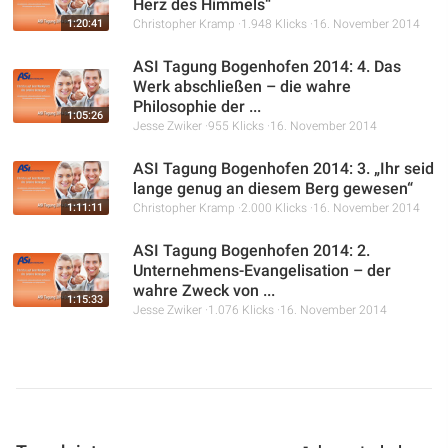
Herz des Himmels“
1:20:41
Christopher Kramp
1.948 Klicks
16. November 2014
ASI Tagung Bogenhofen 2014: 4. Das
Werk abschließen – die wahre
Philosophie der ...
1:05:26
Jesse Zwiker
955 Klicks
16. November 2014
ASI Tagung Bogenhofen 2014: 3. „Ihr seid
lange genug an diesem Berg gewesen“
1:11:11
Christopher Kramp
2.000 Klicks
16. November 2014
ASI Tagung Bogenhofen 2014: 2.
Unternehmens-Evangelisation – der
wahre Zweck von ...
1:15:33
Jesse Zwiker
1.076 Klicks
16. November 2014