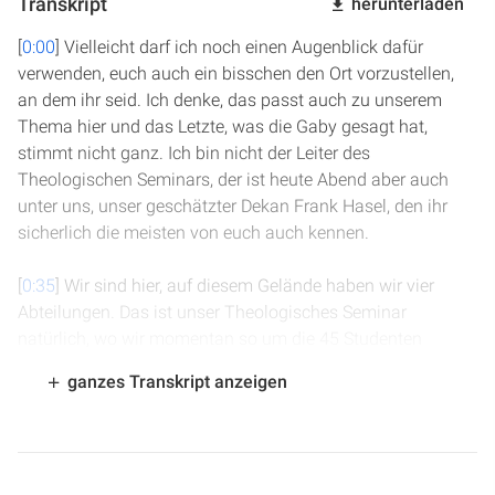
Transkript
herunterladen
[
0:00
] Vielleicht darf ich noch einen Augenblick dafür
verwenden, euch auch ein bisschen den Ort vorzustellen,
an dem ihr seid. Ich denke, das passt auch zu unserem
Thema hier und das Letzte, was die Gaby gesagt hat,
stimmt nicht ganz. Ich bin nicht der Leiter des
Theologischen Seminars, der ist heute Abend aber auch
unter uns, unser geschätzter Dekan Frank Hasel, den ihr
sicherlich die meisten von euch auch kennen.
[
0:35
] Wir sind hier, auf diesem Gelände haben wir vier
Abteilungen. Das ist unser Theologisches Seminar
natürlich, wo wir momentan so um die 45 Studenten
haben. Das freut uns sehr, sehr motivierte Studenten. Wenn
ganzes Transkript anzeigen
ihr hier auf dem Gelände seid für einige Tage, denke ich,
werdet ihr das miterleben. Ich glaube, die Kombination,
eine Schule zu haben, wo theologische Ausbildung
stattfindet, aber auch Gymnasium und andere Abteilungen,