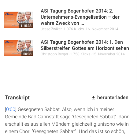
ASI Tagung Bogenhofen 2014: 2.
Unternehmens-Evangelisation – der
wahre Zweck von ...
1:15:33
Jesse Zwiker
1.076 Klicks
16. November 2014
ASI Tagung Bogenhofen 2014: 1. Den
Silberstreifen Gottes am Horizont sehen
50:38
Christoph Berger
1.758 Klicks
15. November 2014
Transkript
herunterladen
[
0:00
] Gesegneten Sabbat. Also, wenn ich in meiner
Gemeinde Bad Cannstatt sage "Gesegneten Sabbat", dann
erschallt es aus allen Mündern gleichzeitig unisono wie in
einem Chor: "Gesegneten Sabbat". Und das ist so schön,