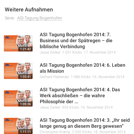
Notwendigkeit einer Herzensumkehr und der Bereitschaft,
Weitere Aufnahmen
Gottes Liebe im eigenen Leben wirken zu lassen.
Serie:
ASI Tagung Bogenhofen
ASI Tagung Bogenhofen 2014: 7.
Business und der Spätregen – die
biblische Verbindung
1:21:42
Jesse Zwiker
1.531 Klicks
17. November 2014
ASI Tagung Bogenhofen 2014: 6. Leben
als Mission
1:03:41
Gerhard Padderatz
1.986 Klicks
16. November 2014
ASI Tagung Bogenhofen 2014: 4. Das
Werk abschließen – die wahre
Philosophie der ...
1:05:26
Jesse Zwiker
955 Klicks
16. November 2014
ASI Tagung Bogenhofen 2014: 3. „Ihr seid
lange genug an diesem Berg gewesen“
1:11:11
Christopher Kramp
2.000 Klicks
16. November 2014