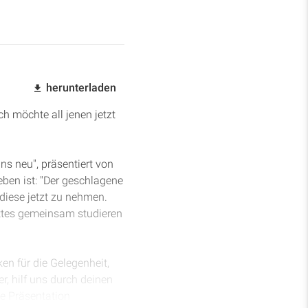
herunterladen
ch möchte all jenen jetzt
s neu", präsentiert von
eben ist: "Der geschlagene
diese jetzt zu nehmen.
ttes gemeinsam studieren
en für die Gelegenheit,
r, hilf uns durch deinen
se Präsentation