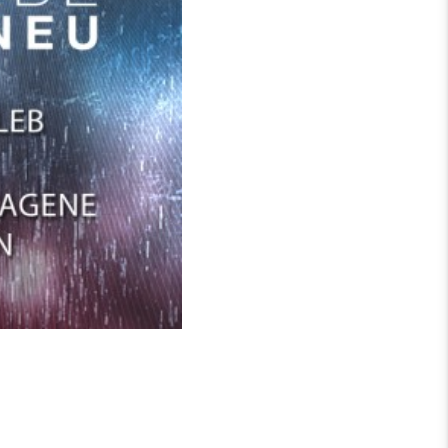
e Felsen“ beleuchtet die
n der Wüste wird die
heit erklärt. Das Video
s im Leben zu erfahren.