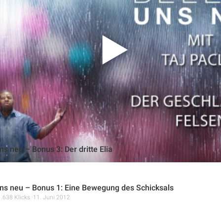
Erweckungsserie „Belebe uns neu“ mit dem Titel „Der geschlagen
her Ereignisse. Anhand des Beispiels des geschlagenen Felsens i
, Gnade und dem Opfer Jesu Christi für die Erlösung der Mensch
Beziehung zu Gott zu vertiefen und die Kraft des Heiligen Geiste
s neu – Bonus 3: Der dritte Elia
1.966 Klicks
12. Juni 2012
ns neu – Bonus 1: Eine Bewegung des Schicksals
1.638 Klicks
11. Juni 2012