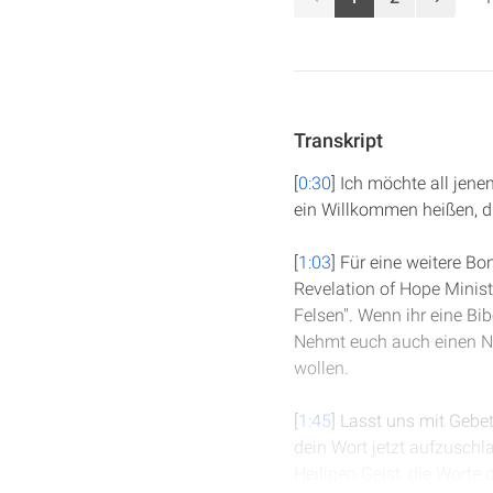
Transkript
[
0:30
] Ich möchte all jene
ein Willkommen heißen, d
[
1:03
] Für eine weitere B
Revelation of Hope Minist
Felsen". Wenn ihr eine Bi
Nehmt euch auch einen No
wollen.
[
1:45
] Lasst uns mit Gebe
dein Wort jetzt aufzuschla
Heiligen Geist, die Worte 