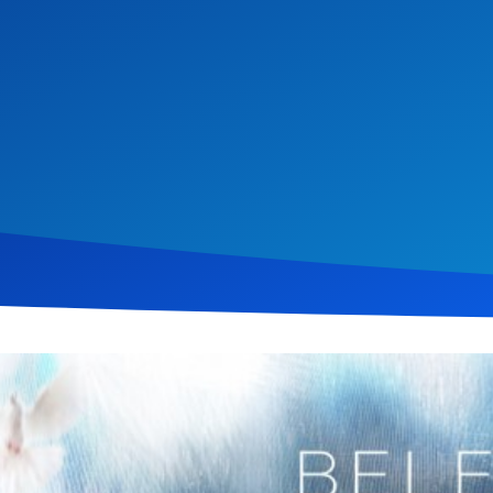
i 2012
1.188
Klicks
Download