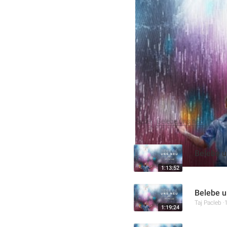
Diese Bonus-Sendung der 
tiefere Bedeutung biblisc
Symbolik von Gottes Liebe
lädt dazu ein, die eigene 
Weitere Aufnahmen
Serie:
Belebe uns neu
Belebe un
Taj Pacleb
1:13:52
Belebe u
Taj Pacleb
1:19:24