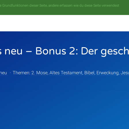
 Grundfunktionen dieser Seite, andere erfassen wie du diese Seite verwendest
s neu – Bonus 2: Der gesc
 neu
·
Themen:
2. Mose
,
Altes Testament
,
Bibel
,
Erweckung
,
Jes