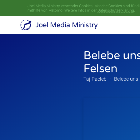
Joel Media Ministry verwendet Cookies. Manche Cookies sind für die
mithilfe von Matomo. Weitere Infos in der
Datenschutzerklärung
.
Joel Media Ministry
Belebe un
Felsen
Taj Pacleb
·
Belebe uns