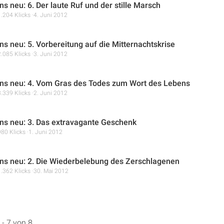
s neu: 6. Der laute Ruf und der stille Marsch
1.204 Klicks
4. Juni 2012
ns neu: 5. Vorbereitung auf die Mitternachtskrise
2.085 Klicks
3. Juni 2012
ns neu: 4. Vom Gras des Todes zum Wort des Lebens
3.339 Klicks
2. Juni 2012
ns neu: 3. Das extravagante Geschenk
980 Klicks
1. Juni 2012
ns neu: 2. Die Wiederbelebung des Zerschlagenen
1.362 Klicks
30. Mai 2012
 - 7 von 8