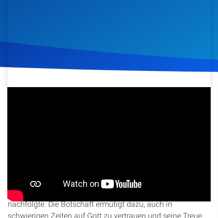
Artikel
Podcasts
Studienzentrum
Über Uns
15. November 2025
284
Klicks
Download
Kontakt
Spenden
In dieser Folge der Christ Study Hour beleuchtet Daniel
Moser die Glaubenshelden Josua und Kaleb. Er erzählt die
Geschichte von Kaleb, der inmitten von Angst und Zweifel
standhaft an Gottes Verheißungen festhielt und ihm völlig
nachfolgte. Die Botschaft ermutigt dazu, auch in
schwierigen Zeiten auf Gott zu vertrauen und seine Treue