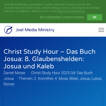
Joel Media Ministry verwendet Cookies. Manche Cookies sind für die
Menü
Grundfunktionen dieser Seite, andere erfassen wie du diese Seite verwendest
mithilfe von Matomo. Weitere Infos in der
Datenschutzerklärung
.
Nur notwendige Cookies erlauben
OK
Videoarchiv
Joel Media Ministry
Aufnahmen
Christ Study Hour – Das Buch
Serien
Josua: 8. Glaubenshelden:
Sprecher
Josua und Kaleb
Daniel Moser
·
Christ Study Hour 2025 Q4: Das Buch
Themen
Josua
·
Themen:
2. Korinther
,
4. Mose
,
Bibel
,
Josua
,
Lukas
,
Römer
Startseite