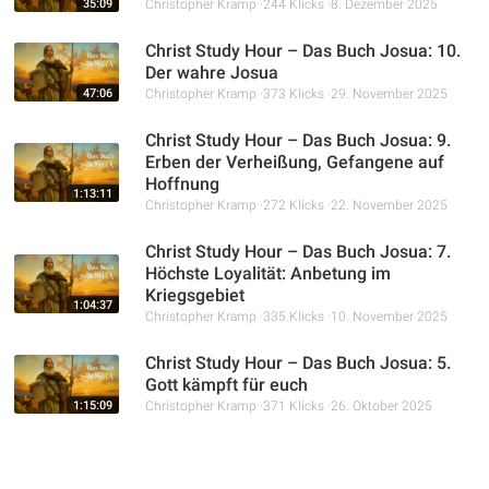
35:09
Christopher Kramp
244 Klicks
8. Dezember 2025
Christ Study Hour – Das Buch Josua: 10.
Der wahre Josua
47:06
Christopher Kramp
373 Klicks
29. November 2025
Christ Study Hour – Das Buch Josua: 9.
Erben der Verheißung, Gefangene auf
Hoffnung
1:13:11
Christopher Kramp
272 Klicks
22. November 2025
Christ Study Hour – Das Buch Josua: 7.
Höchste Loyalität: Anbetung im
Kriegsgebiet
1:04:37
Christopher Kramp
335 Klicks
10. November 2025
Christ Study Hour – Das Buch Josua: 5.
Gott kämpft für euch
1:15:09
Christopher Kramp
371 Klicks
26. Oktober 2025