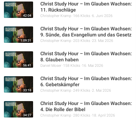
Christ Study Hour – Im Glauben Wachsen:
11. Rückschläge
42:04
Christopher Kramp
166 Klicks
6. Juni 2026
Christ Study Hour – Im Glauben Wachsen:
9. Sünde, das Evangelium und das Gesetz
1:09:31
Christopher Kramp
203 Klicks
23. Mai 2026
Christ Study Hour – Im Glauben Wachsen:
8. Glauben haben
56:41
Daniel Moser
158 Klicks
16. Mai 2026
Christ Study Hour – Im Glauben Wachsen:
6. Gebetskämpfer
33:18
Christopher Kramp
249 Klicks
2. Mai 2026
Christ Study Hour – Im Glauben Wachsen:
4. Die Rolle der Bibel
34:27
Christopher Kramp
280 Klicks
18. April 2026