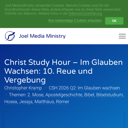
Joel Media Ministry verwendet Cookies. Manche Cookies sind für die
Menü
Grundfunktionen dieser Seite, andere erfassen wie du diese Seite verwendest
mithilfe von Matomo. Weitere Infos in der
Datenschutzerklärung
.
Nur notwendige Cookies erlauben
OK
Videoarchiv
Joel Media Ministry
Aufnahmen
Christ Study Hour – Im Glauben
Serien
Wachsen: 10. Reue und
Sprecher
Vergebung
Christopher Kramp
·
CSH 2026 Q2: Im Glauben wachsen
Themen
·
Themen:
2. Mose
,
Apostelgeschichte
,
Bibel
,
Bibelstudium
,
Hosea
,
Jesaja
,
Matthäus
,
Römer
Startseite