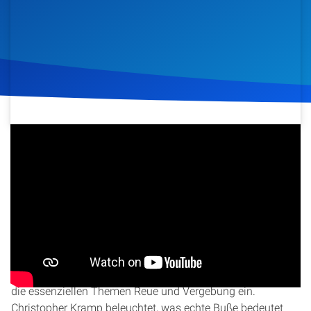
Artikel
Podcasts
Studienzentrum
Über Uns
30. Mai 2026
248
Klicks
Download
Kontakt
Spenden
Manuskript zur Sendung >>>
CSH_Manuskript_2026 2nd
Nr 10
<<<
In dieser Lektion der Christ Study Hour tauchen wir tief in
die essenziellen Themen Reue und Vergebung ein.
Christopher Kramp beleuchtet, was echte Buße bedeutet