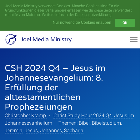
Joel Media Ministry verwendet Cookies. Manche Cookies sind für die
Menü
Grundfunktionen dieser Seite, andere erfassen wie du diese Seite verwendest
mithilfe von Matomo. Weitere Infos in der
Datenschutzerklärung
.
Nur notwendige Cookies erlauben
OK
Videoarchiv
Joel Media Ministry
Aufnahmen
CSH 2024 Q4 – Jesus im
Serien
Johannesevangelium: 8.
Sprecher
Erfüllung der
alttestamentlichen
Themen
Prophezeiungen
Christopher Kramp
·
Christ Study Hour 2024 Q4: Jesus im
Johannesevanhelium
·
Themen:
Bibel
,
Bibelstudium
,
Startseite
Jeremia
,
Jesus
,
Johannes
,
Sacharia