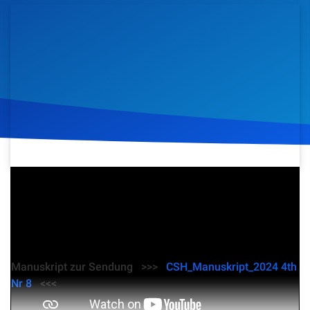
Artikel
Podcasts
Studienzentrum
Über Uns
Kontakt
19. November 2024
310
Klicks
Download
Spenden
Manuskript zur Sendung >>>
CSH_Manuskript_2024 4th
Nr 8
<<<