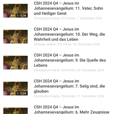
CSH 2024 Q4 – Jesus im
Johannesevangelium: 11. Vater, Sohn
und Heiliger Geist
1:12:36
Christopher Kramp
315 Klicks
7. Dezember 2024
CSH 2024 Q4 – Jesus im
Johannesevangelium: 10. Der Weg, die
Wahrheit und das Leben
Andreas Lederer
337 Klicks
30. November 2024
CSH 2024 Q4 – Jesus im
Johannesevangelium: 9. Die Quelle des
Lebens
Christopher Kramp
339 Klicks
25. November 2024
CSH 2024 Q4 – Jesus im
Johannesevangelium: 7. Selig sind, die
glauben
1:12:04
Christopher Kramp
354 Klicks
11. November 2024
CSH 2024 Q4 – Jesus im
Johannesevangelium: 6. Mehr Zeugnisse