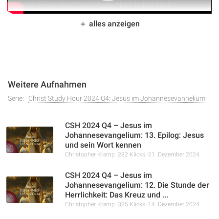
In dieser Folge der Christ Study Hour beleuchtet
Christopher Kramp, wie Jesus im Johannesevangelium die
alles anzeigen
Erfüllung alttestamentlicher Prophezeiungen darstellt. Er
zeigt die tiefe Verknüpfung von Altem und Neuem
Testament auf und betont, dass wahres Verständnis und
ewiges Leben nicht allein durch intellektuelles
Bibelstudium, sondern durch den Glauben an Jesus
Weitere Aufnahmen
Christus erlangt werden. Ein inspirierendes Studium, das
die zentrale Rolle Jesu in der gesamten Schrift
Serie:
Christ Study Hour 2024 Q4: Jesus im Johannesevanhelium
unterstreicht.
CSH 2024 Q4 – Jesus im
Johannesevangelium: 13. Epilog: Jesus
und sein Wort kennen
Christopher Kramp
282 Klicks
21. Dezember 2024
CSH 2024 Q4 – Jesus im
Johannesevangelium: 12. Die Stunde der
Herrlichkeit: Das Kreuz und ...
Christopher Kramp
325 Klicks
14. Dezember 2024