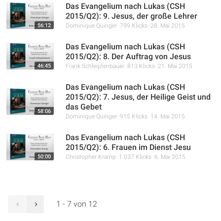
Das Evangelium nach Lukas (CSH
2015/Q2): 9. Jesus, der große Lehrer
56:12
Dominique Quinger
799 Klicks
28. Mai 2015
Das Evangelium nach Lukas (CSH
2015/Q2): 8. Der Auftrag von Jesus
46:45
Frank Schleipfenbauer
813 Klicks
21. Mai 2015
Das Evangelium nach Lukas (CSH
2015/Q2): 7. Jesus, der Heilige Geist und
das Gebet
58:06
Dominique Quinger
915 Klicks
14. Mai 2015
Das Evangelium nach Lukas (CSH
2015/Q2): 6. Frauen im Dienst Jesu
50:00
Christopher Kramp
1.037 Klicks
6. Mai 2015
1 - 7 von 12