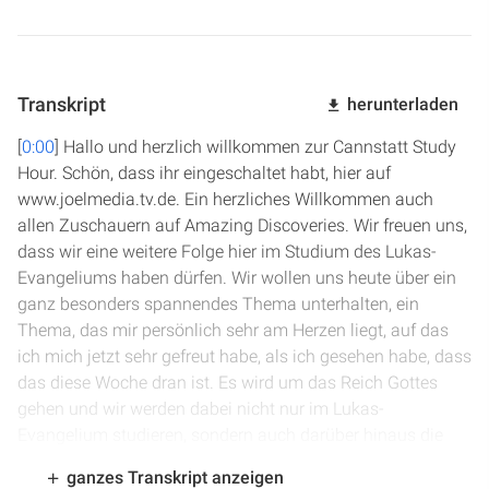
Transkript
herunterladen
[
0:00
] Hallo und herzlich willkommen zur Cannstatt Study
Hour. Schön, dass ihr eingeschaltet habt, hier auf
www.joelmedia.tv.de. Ein herzliches Willkommen auch
allen Zuschauern auf Amazing Discoveries. Wir freuen uns,
dass wir eine weitere Folge hier im Studium des Lukas-
Evangeliums haben dürfen. Wir wollen uns heute über ein
ganz besonders spannendes Thema unterhalten, ein
Thema, das mir persönlich sehr am Herzen liegt, auf das
ich mich jetzt sehr gefreut habe, als ich gesehen habe, dass
das diese Woche dran ist. Es wird um das Reich Gottes
gehen und wir werden dabei nicht nur im Lukas-
Evangelium studieren, sondern auch darüber hinaus die
verschiedenen Bibelpassagen zu diesem so wichtigen
ganzes Transkript anzeigen
Thema uns betrachten, um dann auch zu verstehen, was