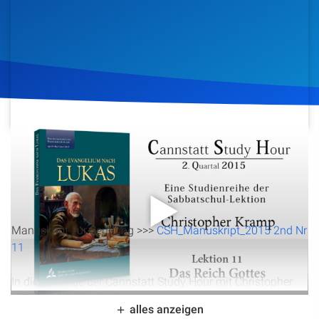
Artikel
Podcasts
Studienzentrum
Über Uns
11. Juni 2015
976
Klicks
Download
Kontakt
Spenden
Manuskript zur Sendung >>>
CSH_Manuskript_2015 2nd Nr
11
In dieser Folge der Cannstatt Study Hour mit Christopher
Kramp wird das zentrale Thema des Evangeliums nach
alles anzeigen
Lukas, das Reich Gottes, beleuchtet. Es wird erklärt, dass