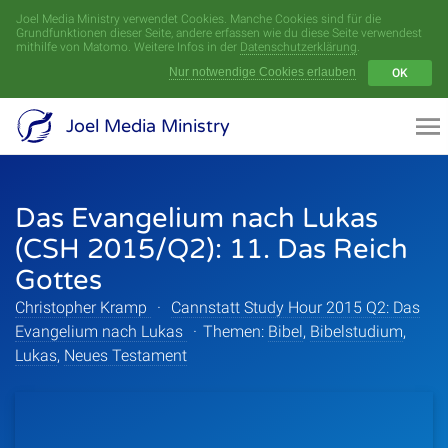
Joel Media Ministry verwendet Cookies. Manche Cookies sind für die
Menü
Grundfunktionen dieser Seite, andere erfassen wie du diese Seite verwendest
mithilfe von Matomo. Weitere Infos in der
Datenschutzerklärung
.
Nur notwendige Cookies erlauben
OK
Videoarchiv
Joel Media Ministry
Aufnahmen
Das Evangelium nach Lukas
Serien
(CSH 2015/Q2): 11. Das Reich
Sprecher
Gottes
Christopher Kramp
·
Cannstatt Study Hour 2015 Q2: Das
Themen
Evangelium nach Lukas
·
Themen:
Bibel
,
Bibelstudium
,
Lukas
,
Neues Testament
Startseite