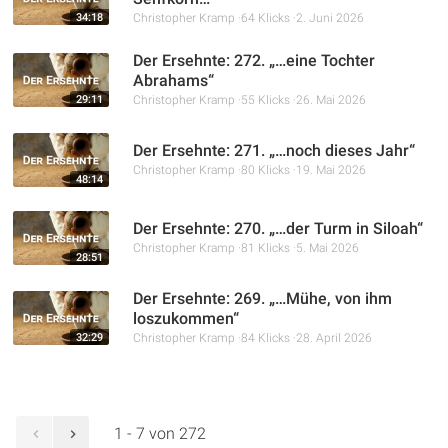
34:18
Christopher Kramp
64 Klicks
2. Juni 2026
Der Ersehnte: 272. „…eine Tochter
Abrahams“
29:11
Christopher Kramp
55 Klicks
26. Mai 2026
Der Ersehnte: 271. „…noch dieses Jahr“
Christopher Kramp
80 Klicks
19. Mai 2026
48:14
Der Ersehnte: 270. „…der Turm in Siloah“
Christopher Kramp
81 Klicks
5. Mai 2026
28:51
Der Ersehnte: 269. „…Mühe, von ihm
loszukommen“
32:29
Christopher Kramp
84 Klicks
28. April 2026
1 - 7 von 272