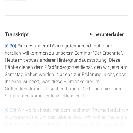
Transkript
herunterladen
[
0:30
] Einen wunderschönen guten Abend. Hallo und
herzlich willkommen zu unserem Seminar "Der Ersehnte".
Heute mit etwas anderer Hintergrundausstattung. Diese
Bänke dienen dem Pfadfindergottesdienst, den wir jetzt am
Samstag haben werden. Nur das zur Erklärung, nicht, dass
ihr euch wundert, was diese Bierbänke hier im
Gottesdienstraum zu suchen haben. Die haben hier ihren
Sinn für den kommenden Gottesdienst.
[
0:53
] Wir wollen heute mit dem nächsten Thema fortfahren
in unserem Studium des Lebens Jesu. Wir wollen heute die
interessante Geschichte in Lukas 2 anschauen, als Jesus
zwölf Jahre alt gewesen ist und uns damit beschäftigen.