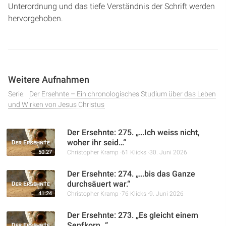
Unterordnung und das tiefe Verständnis der Schrift werden
hervorgehoben.
Weitere Aufnahmen
Serie:
Der Ersehnte – Ein chronologisches Studium über das Leben
und Wirken von Jesus Christus
Der Ersehnte: 275. „…Ich weiss nicht,
woher ihr seid…“
50:27
Christopher Kramp
61 Klicks
30. Juni 2026
Der Ersehnte: 274. „…bis das Ganze
durchsäuert war.“
41:24
Christopher Kramp
76 Klicks
9. Juni 2026
Der Ersehnte: 273. „Es gleicht einem
Senfkorn…“