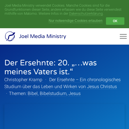
Joel Media Ministry verwendet Cookies. Manche Cookies sind für die
Menü
Grundfunktionen dieser Seite, andere erfassen wie du diese Seite verwendest
mithilfe von Matomo. Weitere Infos in der
Datenschutzerklärung
.
Nur notwendige Cookies erlauben
OK
Videoarchiv
Joel Media Ministry
Aufnahmen
Der Ersehnte: 20. „…was
Serien
meines Vaters ist.“
Sprecher
Christopher Kramp
·
Der Ersehnte – Ein chronologisches
Studium über das Leben und Wirken von Jesus Christus
Themen
·
Themen:
Bibel
,
Bibelstudium
,
Jesus
Startseite