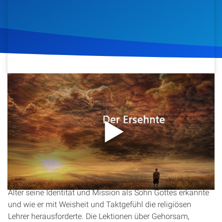
Artikel
Podcasts
Studienzentrum
4. Dezember 2015
1.269
Klicks
Download
Über Uns
Kontakt
In dieser Predigt wird die biblische Geschichte von Jesus
Spenden
im Tempel mit zwölf Jahren beleuchtet. Christopher Kramp
erklärt die Bedeutung des Passafestes und die religiösen
Pflichten der Israeliten. Er beleuchtet, wie Jesus in diesem
Alter seine Identität und Mission als Sohn Gottes erkannte
und wie er mit Weisheit und Taktgefühl die religiösen
Lehrer herausforderte. Die Lektionen über Gehorsam,