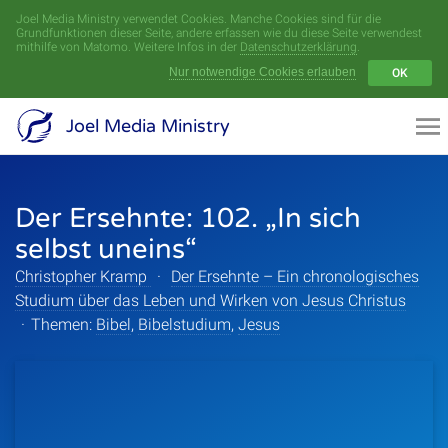
Joel Media Ministry verwendet Cookies. Manche Cookies sind für die
Menü
Grundfunktionen dieser Seite, andere erfassen wie du diese Seite verwendest
mithilfe von Matomo. Weitere Infos in der
Datenschutzerklärung
.
Nur notwendige Cookies erlauben
OK
Videoarchiv
Joel Media Ministry
Aufnahmen
Der Ersehnte: 102. „In sich
Serien
selbst uneins“
Sprecher
Christopher Kramp
·
Der Ersehnte – Ein chronologisches
Studium über das Leben und Wirken von Jesus Christus
Themen
·
Themen:
Bibel
,
Bibelstudium
,
Jesus
Startseite