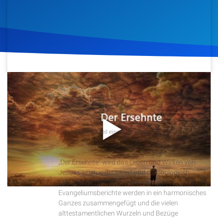
Artikel
Podcasts
Studienzentrum
26. November 2018
588
Klicks
Download
Über Uns
Kontakt
Podcast
Diese Aufnahme ist teil eines Podcasts
Der Ersehnte
Spenden
„Der Ersehnte“ wird das Leben und Wirken von
Jesus Christus detailliert und chronologisch
beleuchten. Die verschiedenen
Evangeliumsberichte werden in ein harmonisches
Ganzes zusammengefügt und die vielen
alttestamentlichen Wurzeln und Bezüge