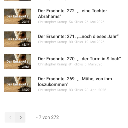
Der Ersehnte: 272. „…eine Tochter
Abrahams“
29:11
Christopher Kramp
54 Klicks
26. Mai 2026
Der Ersehnte: 271. „…noch dieses Jahr“
Christopher Kramp
80 Klicks
19. Mai 2026
48:14
Der Ersehnte: 270. „…der Turm in Siloah“
Christopher Kramp
81 Klicks
5. Mai 2026
28:51
Der Ersehnte: 269. „…Mühe, von ihm
loszukommen“
32:29
Christopher Kramp
83 Klicks
28. April 2026
1 - 7 von 272