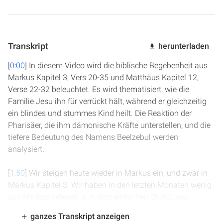
Transkript
herunterladen
[
0:00
] In diesem Video wird die biblische Begebenheit aus
Markus Kapitel 3, Vers 20-35 und Matthäus Kapitel 12,
Verse 22-32 beleuchtet. Es wird thematisiert, wie die
Familie Jesu ihn für verrückt hält, während er gleichzeitig
ein blindes und stummes Kind heilt. Die Reaktion der
Pharisäer, die ihm dämonische Kräfte unterstellen, und die
tiefere Bedeutung des Namens Beelzebul werden
analysiert.
[
1:50
] Wir steigen heute wieder in Markus ein, und zwar in
Markus Kapitel 3. Wir haben in den letzten Monaten wenig
aus Markus gelesen, aus dem einfachen Grund, weil
Markus eine lange Lücke hat. Zwischen Markus 3 Vers 19
ganzes Transkript anzeigen
und Vers 20 steckt enorm viel, das in Matthäus und Lukas