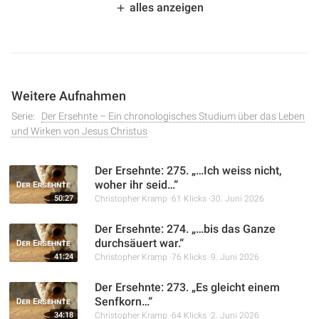
alles anzeigen
unterstellen. Dabei wird die Bedeutung des Namens
Beelzebul und die biblische Lehre über die Uneinigkeit als
Ursache des Zusammenbruchs von Reichen und Häusern
erläutert.
Weitere Aufnahmen
Serie:
Der Ersehnte – Ein chronologisches Studium über das Leben
und Wirken von Jesus Christus
Der Ersehnte: 275. „…Ich weiss nicht,
woher ihr seid…“
50:27
Christopher Kramp
61 Klicks
30. Juni 2026
Der Ersehnte: 274. „…bis das Ganze
durchsäuert war.“
41:24
Christopher Kramp
76 Klicks
9. Juni 2026
Der Ersehnte: 273. „Es gleicht einem
Senfkorn…“
34:18
Christopher Kramp
64 Klicks
2. Juni 2026