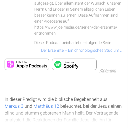
aufgezeigt. Über allem steht der Wunsch, unseren
Herrn und Erlöser in Seinem alltäglichen Leben
besser kennen zu lernen. Diese Aufnahmen sind
einer Videoserie auf
https://www.joelmedia.de/serien/der-ersehnte/
entnommen.
Dieser Podcast beinhaltet die folgende Serie:
Der Ersehnte – Ein chronologisches Studium über das Leben und Wirken von Jesus Christus
RSS-Feed
In dieser Predigt wird die biblische Begebenheit aus
Markus 3
und
Matthäus 12
beleuchtet, bei der Jesus einen
blind und stumm geborenen Mann heilt. Der Vortragende
analysiert die Reaktionen der Familie Jesu, die ihn für
verrückt hält, und der Pharisäer, die ihm dämonische Kräfte