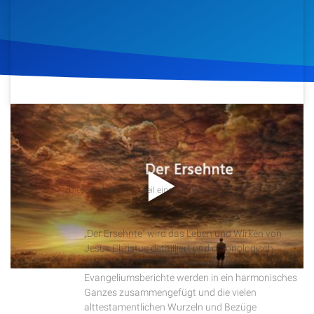
Artikel
Podcasts
Studienzentrum
7. Februar 2019
646
Klicks
Download
Über Uns
Kontakt
Podcast
Diese Aufnahme ist teil eines Podcasts
Der Ersehnte
Spenden
„Der Ersehnte“ wird das Leben und Wirken von
Jesus Christus detailliert und chronologisch
beleuchten. Die verschiedenen
Evangeliumsberichte werden in ein harmonisches
Ganzes zusammengefügt und die vielen
alttestamentlichen Wurzeln und Bezüge