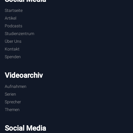
[
13:59
] Das Evangelium.
Startseite
Artikel
Podcasts
Studienzentrum
Über Uns
Kontakt
Spenden
Videoarchiv
Aufnahmen
Serien
Sprecher
Themen
Social Media