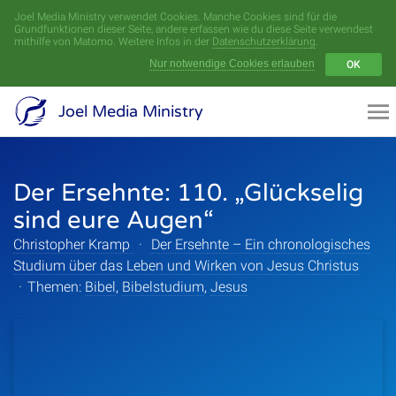
Joel Media Ministry verwendet Cookies. Manche Cookies sind für die
Menü
Grundfunktionen dieser Seite, andere erfassen wie du diese Seite verwendest
mithilfe von Matomo. Weitere Infos in der
Datenschutzerklärung
.
Nur notwendige Cookies erlauben
OK
Videoarchiv
Joel Media Ministry
Aufnahmen
Der Ersehnte: 110. „Glückselig
Serien
sind eure Augen“
Sprecher
Christopher Kramp
·
Der Ersehnte – Ein chronologisches
Studium über das Leben und Wirken von Jesus Christus
Themen
·
Themen:
Bibel
,
Bibelstudium
,
Jesus
Startseite