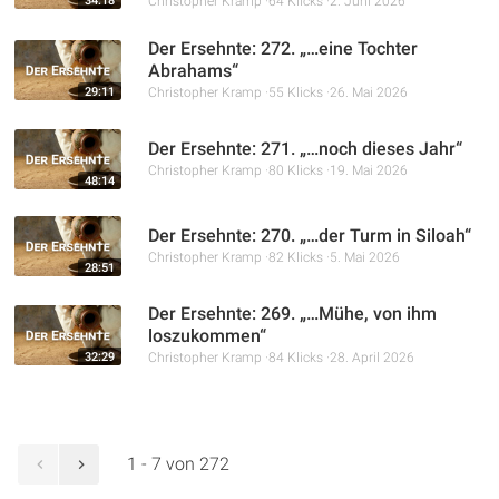
34:18
Christopher Kramp
64 Klicks
2. Juni 2026
Der Ersehnte: 272. „…eine Tochter
Abrahams“
29:11
Christopher Kramp
55 Klicks
26. Mai 2026
Der Ersehnte: 271. „…noch dieses Jahr“
Christopher Kramp
80 Klicks
19. Mai 2026
48:14
Der Ersehnte: 270. „…der Turm in Siloah“
Christopher Kramp
82 Klicks
5. Mai 2026
28:51
Der Ersehnte: 269. „…Mühe, von ihm
loszukommen“
32:29
Christopher Kramp
84 Klicks
28. April 2026
1 - 7 von 272