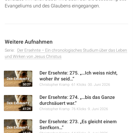
Evangeliums und des Glaubens eingegangen.
Weitere Aufnahmen
Serie:
Der Ersehnte – Ein chronologisches Studium über das Leben
und Wirken von Jesus Christus
Der Ersehnte: 275. „…Ich weiss nicht,
woher ihr seid…“
50:27
Christopher Kramp
61 Klicks
30. Juni 2026
Der Ersehnte: 274. „…bis das Ganze
durchsäuert war.“
41:24
Christopher Kramp
76 Klicks
9. Juni 2026
Der Ersehnte: 273. „Es gleicht einem
Senfkorn…“