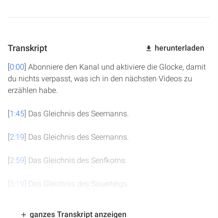
Transkript
herunterladen
[
0:00
] Abonniere den Kanal und aktiviere die Glocke, damit
du nichts verpasst, was ich in den nächsten Videos zu
erzählen habe.
[
1:45
] Das Gleichnis des Seemanns.
[
2:19
] Das Gleichnis des Seemanns.
[
2:59
] Das Gleichnis des Senfkorns.
[
3:19
] Das Gleichnis des Sauerteigs.
[
3:29
] Das Gleichnis des Schatzes im Acker.
ganzes Transkript anzeigen