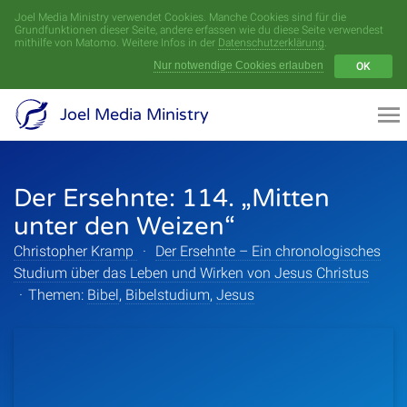
Joel Media Ministry verwendet Cookies. Manche Cookies sind für die
Menü
Grundfunktionen dieser Seite, andere erfassen wie du diese Seite verwendest
mithilfe von Matomo. Weitere Infos in der
Datenschutzerklärung
.
Nur notwendige Cookies erlauben
OK
Videoarchiv
Joel Media Ministry
Aufnahmen
Der Ersehnte: 114. „Mitten
Serien
unter den Weizen“
Sprecher
Christopher Kramp
·
Der Ersehnte – Ein chronologisches
Studium über das Leben und Wirken von Jesus Christus
Themen
·
Themen:
Bibel
,
Bibelstudium
,
Jesus
Startseite