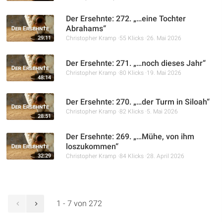
Der Ersehnte: 272. „…eine Tochter
Abrahams“
29:11
Christopher Kramp
55 Klicks
26. Mai 2026
Der Ersehnte: 271. „…noch dieses Jahr“
Christopher Kramp
80 Klicks
19. Mai 2026
48:14
Der Ersehnte: 270. „…der Turm in Siloah“
Christopher Kramp
82 Klicks
5. Mai 2026
28:51
Der Ersehnte: 269. „…Mühe, von ihm
loszukommen“
32:29
Christopher Kramp
84 Klicks
28. April 2026
1 - 7 von 272