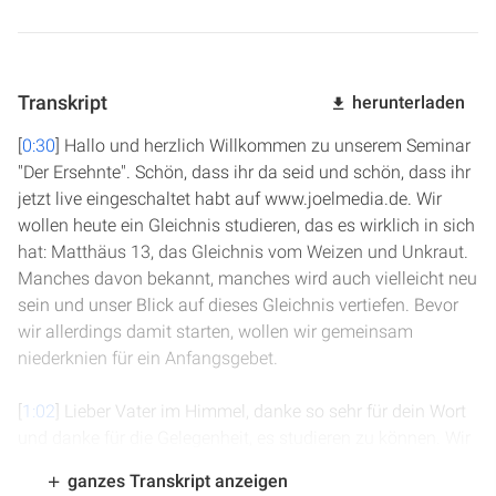
Transkript
herunterladen
[
0:30
] Hallo und herzlich Willkommen zu unserem Seminar
"Der Ersehnte". Schön, dass ihr da seid und schön, dass ihr
jetzt live eingeschaltet habt auf www.joelmedia.de. Wir
wollen heute ein Gleichnis studieren, das es wirklich in sich
hat: Matthäus 13, das Gleichnis vom Weizen und Unkraut.
Manches davon bekannt, manches wird auch vielleicht neu
sein und unser Blick auf dieses Gleichnis vertiefen. Bevor
wir allerdings damit starten, wollen wir gemeinsam
niederknien für ein Anfangsgebet.
[
1:02
] Lieber Vater im Himmel, danke so sehr für dein Wort
und danke für die Gelegenheit, es studieren zu können. Wir
möchten dich bitten von ganzem Herzen, dass du durch
ganzes Transkript anzeigen
deinen Heiligen Geist zu uns sprichst und dass die