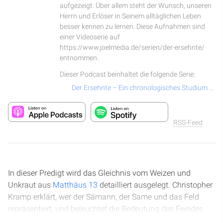
aufgezeigt. Über allem steht der Wunsch, unseren
Herrn und Erlöser in Seinem alltäglichen Leben
besser kennen zu lernen. Diese Aufnahmen sind
einer Videoserie auf
https://www.joelmedia.de/serien/der-ersehnte/
entnommen.
Dieser Podcast beinhaltet die folgende Serie:
Der Ersehnte – Ein chronologisches Studium über das Leben und Wirken von Jesus Christus
RSS-Feed
In dieser Predigt wird das Gleichnis vom Weizen und
Unkraut aus
Matthäus 13
detailliert ausgelegt. Christopher
Kramp erklärt, wer der Sämann, der Same und das Feld
repräsentiert, und beleuchtet die Bedeutung des Feindes
und des Unkrauts. Dabei wird betont, wie wichtig der