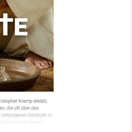
istopher Kramp erklärt,
n, die oft über das
h verborgenen Schätzen in
d unser Leben danach