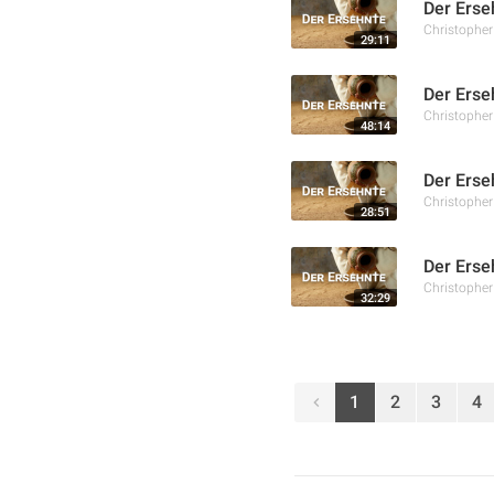
Der Erse
Christophe
29:11
Der Erse
Christophe
48:14
Der Erse
Christophe
28:51
Der Erse
Christophe
32:29
1
2
3
4