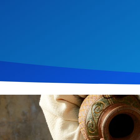
il 2019
766
Klicks
Download
 teil eines Podcasts