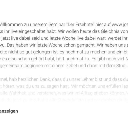
 Willkommen zu unserem Seminar "Der Ersehnte" hier auf www.jo
ss ihr live eingeschaltet habt. Wir wollen heute das Gleichnis v
etzt live dabei seid und letzte Woche live dabei wart, werdet ih
à-vu. Das haben wir letzte Woche schon gemacht. Wir haben uns 
te nicht so gut gelungen ist, es nochmal zu machen und ein bi
 es also schon gehört habt, hört nochmal zu. Es gibt noch viel
en gemeinsam beginnen mit einem Gebet und dann mit dem Studi
mmel, hab herzlichen Dank, dass du unser Lehrer bist und dass d
zt hören, was du uns zu sagen hast. Wir möchten uns erfüllen la
n alle Wahrheit und verstehen, was wir im Alltag erleben können,
ich du jetzt zu uns, halte alle Störende fern und wir danken dir fü
amen Jesu, Amen.
 anzeigen
g, wir haben das gerade im Offenbarungsseminar schon gehabt, 
schauer jetzt auch Redebeiträge, vor allem auch Bibelverse a