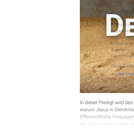
Der Erseh
„Der Ersehnt
detailliert 
Evangeliums
zusammengef
Bezüge aufg
Erlöser in S
Aufnahmen s
https://www
Dieser Podca
In dieser Predigt wird da
warum Jesus in Gleichniss
Offensichtliche hinausge
der Bibel und im Leben J
auszurichten.