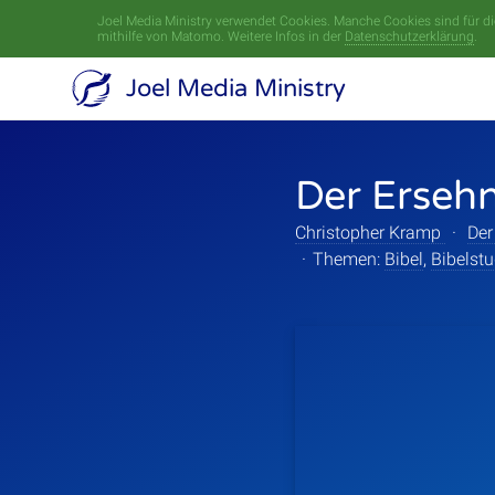
Joel Media Ministry verwendet Cookies. Manche Cookies sind für die
mithilfe von Matomo. Weitere Infos in der
Datenschutzerklärung
.
Joel Media Ministry
Der Ersehn
Christopher Kramp
·
Der
·
Themen:
Bibel
,
Bibelst