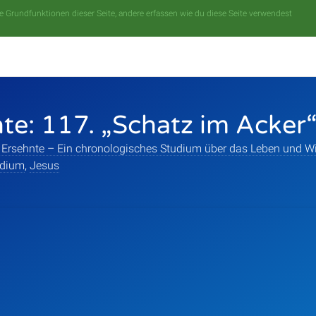
 Grundfunktionen dieser Seite, andere erfassen wie du diese Seite verwendest
te: 117. „Schatz im Acker
 Ersehnte – Ein chronologisches Studium über das Leben und Wi
udium
,
Jesus