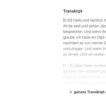
Transkript
[
0:30
] Hallo und herzlich
ihr da seid und schön, da
besprechen. Und wenn ihr j
glaube, ich habe ein Déj
nachdem es von meiner Sei
vorzutragen. Und wenn ihr
zu lernen. Und wir woll
[
1:17
] Lieber Vater im Hi
sprichst. Wir möchten jet
Geist, uns leiten lassen i
dir beschäftigen. Bitte spr
Evangelium steckt. Im N
ganzes Transkript
[
2:01
] Als kleine Neuerun
Wunsch der Livestream-Zu