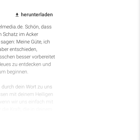
herunterladen
elmedia.de. Schön, dass
om Schatz im Acker
r sagen: Meine Güte, ich
aber entschieden,
sschen besser vorbereitet
 Neues zu entdecken und
um beginnen.
u durch dein Wort zu uns
ssen mit deinem Heiligen
 wenn wir uns einfach mit
r die Kraft, die in deinem
werden wir auf vielfachen
us dem Publikum mit