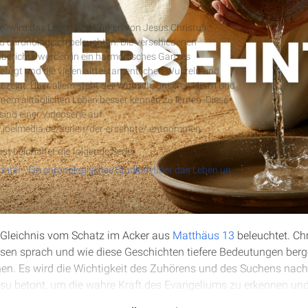
nte
e“ wird das Leben und Wirken von Jesus Christus
und chronologisch beleuchten. Die verschiedenen
berichte werden in ein harmonisches Ganzes
ügt und die vielen alttestamentlichen Wurzeln und
RSS-Feed
ezeigt. Über allem steht der Wunsch, unseren Herrn und
einem alltäglichen Leben besser kennen zu lernen. Diese
ind einer Videoserie auf
.joelmedia.de/serien/der-ersehnte/ entnommen.
st beinhaltet die folgende Serie:
Der Ersehnte – Ein chronologisches Studium über das Leben und Wirken von Jesus Christus
s Gleichnis vom Schatz im Acker aus
Matthäus 13
beleuchtet. Chr
en sprach und wie diese Geschichten tiefere Bedeutungen berge
hen. Es wird die Wichtigkeit des Zuhörens und des Suchens nac
esu betont, um die wahre Kraft des Evangeliums zu erkennen un