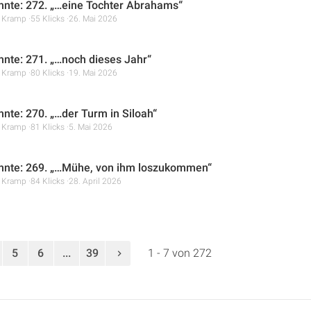
hnte: 272. „…eine Tochter Abrahams“
r Kramp
55 Klicks
26. Mai 2026
hnte: 271. „…noch dieses Jahr“
r Kramp
80 Klicks
19. Mai 2026
hnte: 270. „…der Turm in Siloah“
r Kramp
81 Klicks
5. Mai 2026
hnte: 269. „…Mühe, von ihm loszukommen“
r Kramp
84 Klicks
28. April 2026
5
6
...
39
1 - 7 von 272