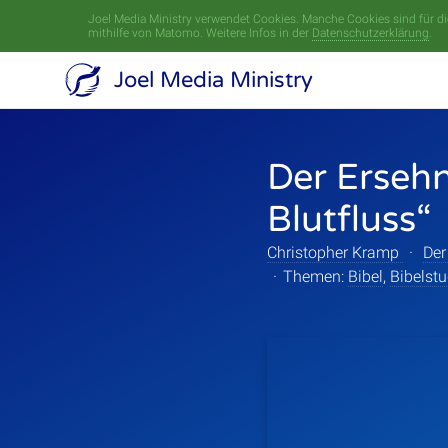
Joel Media Ministry verwendet Cookies. Manche Cookies sind für die
mithilfe von Matomo. Weitere Infos in der
Datenschutzerklärung
.
Joel Media Ministry
Der Ersehn
Blutfluss“
Christopher Kramp
·
Der
·
Themen:
Bibel
,
Bibelst