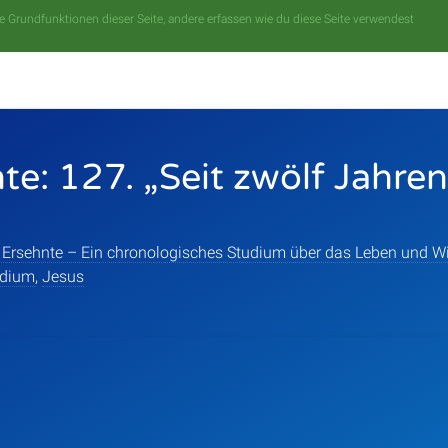
 Grundfunktionen dieser Seite, andere erfassen wie du diese Seite verwendest
te: 127. „Seit zwölf Jahre
 Ersehnte – Ein chronologisches Studium über das Leben und Wi
udium
,
Jesus