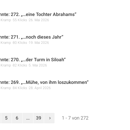
hnte: 272. „…eine Tochter Abrahams“
r Kramp
55 Klicks
26. Mai 2026
hnte: 271. „…noch dieses Jahr“
r Kramp
80 Klicks
19. Mai 2026
hnte: 270. „…der Turm in Siloah“
r Kramp
82 Klicks
5. Mai 2026
hnte: 269. „…Mühe, von ihm loszukommen“
r Kramp
84 Klicks
28. April 2026
5
6
...
39
1 - 7 von 272