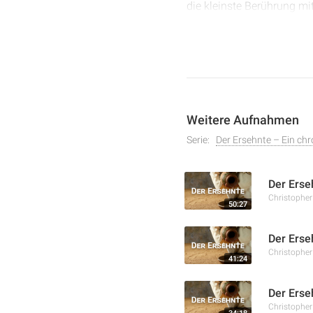
die kleinste Berührung mit
jeden Einzelnen nimmt, a
bewirken können als all
Weitere Aufnahmen
Serie:
Der Ersehnte – Ein ch
Der Erse
Christophe
50:27
Der Erse
Christophe
41:24
Der Erse
Christophe