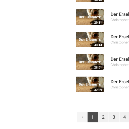
34:18
Der Erse
Christophe
29:11
Der Erse
Christophe
48:14
Der Erse
Christophe
28:51
Der Erse
Christophe
32:29
1
2
3
4