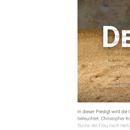
Podcast
Diese Aufnahme ist
Der Erseh
„Der Ersehnt
detailliert 
Evangeliums
zusammengef
Bezüge aufg
Erlöser in S
Aufnahmen s
https://www
Dieser Podca
In dieser Predigt wird di
beleuchtet. Christopher K
Suche der Frau nach Heilun