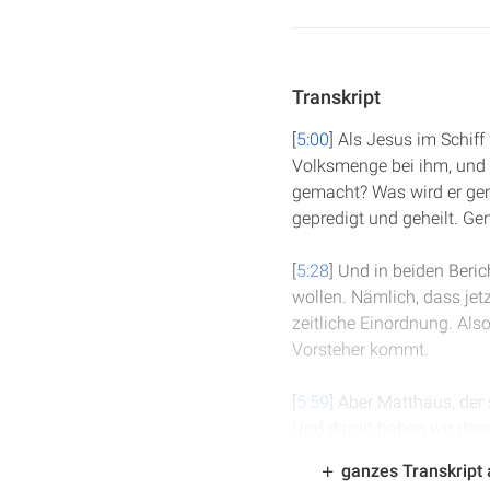
Transkript
[
5:00
] Als Jesus im Schiff
Volksmenge bei ihm, und 
gemacht? Was wird er gem
gepredigt und geheilt. G
[
5:28
] Und in beiden Beric
wollen. Nämlich, dass jet
zeitliche Einordnung. Also
Vorsteher kommt.
[
5:59
] Aber Matthäus, der 
Und damit haben wir dann
da wird auch das Kommen
ganzes Transkript
beiden Geschichten, die w