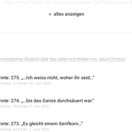
 Jesus in eine Quelle der Heilung verwandelt. Die Predigt zeigt, 
uch wenn die Umstände drängend sind, und dass sein Wort und
alles anzeigen
e menschlichen Bemühungen.
ronologisches Studium über das Leben und Wirken von Jesus Christus
hnte: 275. „…Ich weiss nicht, woher ihr seid…“
r Kramp
61 Klicks
30. Juni 2026
hnte: 274. „…bis das Ganze durchsäuert war.“
r Kramp
76 Klicks
9. Juni 2026
hnte: 273. „Es gleicht einem Senfkorn…“
r Kramp
64 Klicks
2. Juni 2026