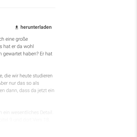
herunterladen
ch eine große
s hat er da wohl
n gewartet haben? Er hat
e, die wir heute studieren
Aber nur das so als
en dann, dass da jetzt ein
h ein wesentliches Detail.
tel 9 und dort Vers 18,
sammenhang mit den
häus 9, Vers 18 heißt es: