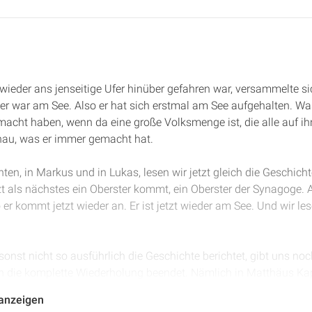
 wieder ans jenseitige Ufer hinüber gefahren war, versammelte si
er war am See. Also er hat sich erstmal am See aufgehalten. Wa
acht haben, wenn da eine große Volksmenge ist, die alle auf ih
enau, was er immer gemacht hat.
hten, in Markus und in Lukas, lesen wir jetzt gleich die Geschicht
zt als nächstes ein Oberster kommt, ein Oberster der Synagoge. 
 er kommt jetzt wieder an. Er ist jetzt wieder am See. Und wir les
sonst nicht so ausführlich die Geschichte berichtet, gibt uns noc
 die komplette Wiederholung beendet. Nämlich in Matthäus Kapi
 dieses Vorstehers der Synagoge berichtet. Allerdings im Zu
 anzeigen
ir am Ende vor der Sommerpause studiert haben. In Vers 18, Matt