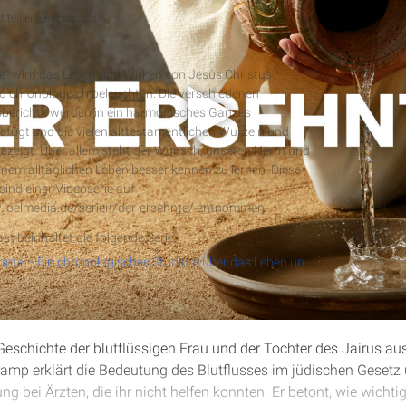
 teil eines Podcasts
nte
e“ wird das Leben und Wirken von Jesus Christus
und chronologisch beleuchten. Die verschiedenen
berichte werden in ein harmonisches Ganzes
ügt und die vielen alttestamentlichen Wurzeln und
RSS-Feed
ezeigt. Über allem steht der Wunsch, unseren Herrn und
einem alltäglichen Leben besser kennen zu lernen. Diese
ind einer Videoserie auf
.joelmedia.de/serien/der-ersehnte/ entnommen.
st beinhaltet die folgende Serie:
Der Ersehnte – Ein chronologisches Studium über das Leben und Wirken von Jesus Christus
e Geschichte der blutflüssigen Frau und der Tochter des Jairus a
ramp erklärt die Bedeutung des Blutflusses im jüdischen Gesetz 
g bei Ärzten, die ihr nicht helfen konnten. Er betont, wie wichtig