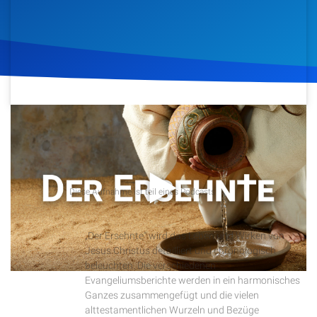
Artikel
Podcasts
Studienzentrum
13. November 2019
631
Klicks
Download
Über Uns
Kontakt
Podcast
Diese Aufnahme ist teil eines Podcasts
Der Ersehnte
Spenden
„Der Ersehnte“ wird das Leben und Wirken von
Jesus Christus detailliert und chronologisch
beleuchten. Die verschiedenen
Evangeliumsberichte werden in ein harmonisches
Ganzes zusammengefügt und die vielen
alttestamentlichen Wurzeln und Bezüge