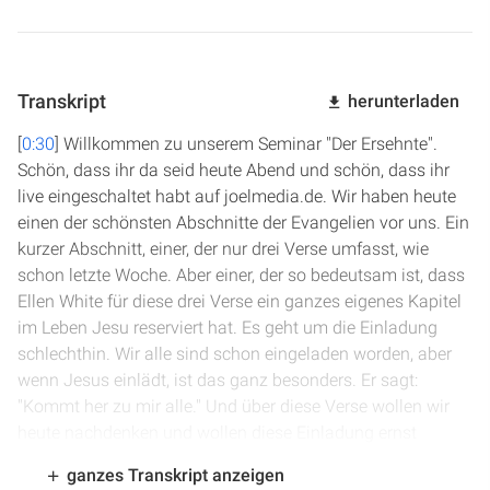
Transkript
herunterladen
[
0:30
] Willkommen zu unserem Seminar "Der Ersehnte".
Schön, dass ihr da seid heute Abend und schön, dass ihr
live eingeschaltet habt auf joelmedia.de. Wir haben heute
einen der schönsten Abschnitte der Evangelien vor uns. Ein
kurzer Abschnitt, einer, der nur drei Verse umfasst, wie
schon letzte Woche. Aber einer, der so bedeutsam ist, dass
Ellen White für diese drei Verse ein ganzes eigenes Kapitel
im Leben Jesu reserviert hat. Es geht um die Einladung
schlechthin. Wir alle sind schon eingeladen worden, aber
wenn Jesus einlädt, ist das ganz besonders. Er sagt:
"Kommt her zu mir alle." Und über diese Verse wollen wir
heute nachdenken und wollen diese Einladung ernst
nehmen, zu ihm kommen, zu ihm beten und ihn dann in
ganzes Transkript anzeigen
unser Herz einladen und sein Wort studieren.