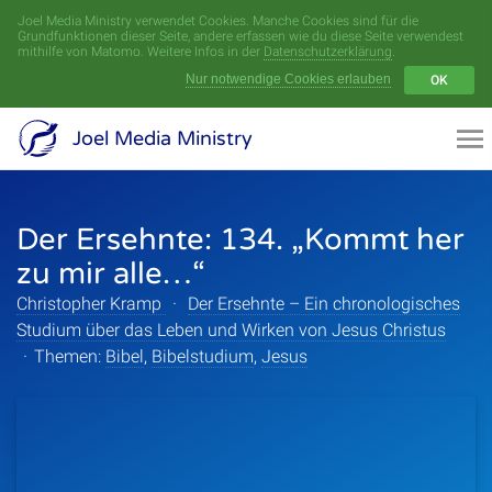
Joel Media Ministry verwendet Cookies. Manche Cookies sind für die
Menü
Grundfunktionen dieser Seite, andere erfassen wie du diese Seite verwendest
mithilfe von Matomo. Weitere Infos in der
Datenschutzerklärung
.
Nur notwendige Cookies erlauben
OK
Videoarchiv
Joel Media Ministry
Aufnahmen
Der Ersehnte: 134. „Kommt her
Serien
zu mir alle…“
Sprecher
Christopher Kramp
·
Der Ersehnte – Ein chronologisches
Studium über das Leben und Wirken von Jesus Christus
Themen
·
Themen:
Bibel
,
Bibelstudium
,
Jesus
Startseite