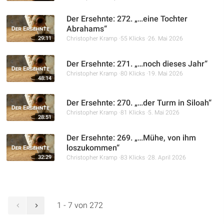
Der Ersehnte: 272. „…eine Tochter
Abrahams“
29:11
Christopher Kramp
55 Klicks
26. Mai 2026
Der Ersehnte: 271. „…noch dieses Jahr“
Christopher Kramp
80 Klicks
19. Mai 2026
48:14
Der Ersehnte: 270. „…der Turm in Siloah“
Christopher Kramp
81 Klicks
5. Mai 2026
28:51
Der Ersehnte: 269. „…Mühe, von ihm
loszukommen“
32:29
Christopher Kramp
83 Klicks
28. April 2026
1 - 7 von 272