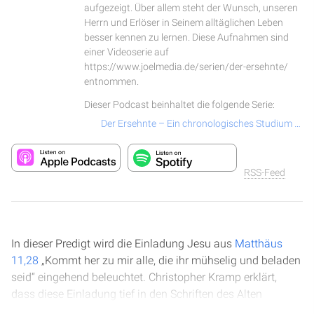
aufgezeigt. Über allem steht der Wunsch, unseren
Herrn und Erlöser in Seinem alltäglichen Leben
besser kennen zu lernen. Diese Aufnahmen sind
einer Videoserie auf
https://www.joelmedia.de/serien/der-ersehnte/
entnommen.
Dieser Podcast beinhaltet die folgende Serie:
Der Ersehnte – Ein chronologisches Studium über das Leben und Wirken von Jesus Christus
RSS-Feed
In dieser Predigt wird die Einladung Jesu aus
Matthäus
11,28
„Kommt her zu mir alle, die ihr mühselig und beladen
seid“ eingehend beleuchtet. Christopher Kramp erklärt,
dass diese Einladung tief in den Schriften des Alten
Testaments verwurzelt ist und Jesus damit seine göttliche