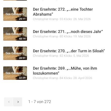
Der Ersehnte: 272. „…eine Tochter
Abrahams“
29:11
Christopher Kramp
55 Klicks
26. Mai 2026
Der Ersehnte: 271. „…noch dieses Jahr“
Christopher Kramp
80 Klicks
19. Mai 2026
48:14
Der Ersehnte: 270. „…der Turm in Siloah“
Christopher Kramp
82 Klicks
5. Mai 2026
28:51
Der Ersehnte: 269. „…Mühe, von ihm
loszukommen“
32:29
Christopher Kramp
84 Klicks
28. April 2026
1 - 7 von 272