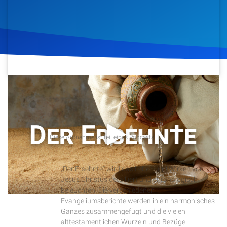
Artikel
Podcasts
Studienzentrum
5. März 2020
500
Klicks
Download
Über Uns
Kontakt
Podcast
Diese Aufnahme ist teil eines Podcasts
Der Ersehnte
Spenden
„Der Ersehnte“ wird das Leben und Wirken von
Jesus Christus detailliert und chronologisch
beleuchten. Die verschiedenen
Evangeliumsberichte werden in ein harmonisches
Ganzes zusammengefügt und die vielen
alttestamentlichen Wurzeln und Bezüge