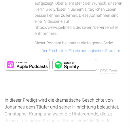
aufgezeigt. Über allem steht der Wunsch, unseren
Herrn und Erlöser in Seinem alltäglichen Leben
besser kennen zu lernen. Diese Aufnahmen sind
einer Videoserie auf
https://www.joelmedia.de/serien/der-ersehnte/
entnommen.
Dieser Podcast beinhaltet die folgende Serie:
Der Ersehnte – Ein chronologisches Studium über das Leben und Wirken von Jesus Christus
RSS-Feed
In dieser Predigt wird die dramatische Geschichte von
Johannes dem Täufer und seiner Hinrichtung beleuchtet.
Christopher Kramp analysiert die Hintergründe, die zu
diesem tragischen Ereignis führten, einschließlich der
politischen Verhältnisse und der Intrigen am Hof von