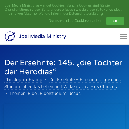
Joel Media Ministry verwendet Cookies. Manche Cookies sind für die
Menü
Grundfunktionen dieser Seite, andere erfassen wie du diese Seite verwendest
mithilfe von Matomo. Weitere Infos in der
Datenschutzerklärung
.
Nur notwendige Cookies erlauben
OK
Videoarchiv
Joel Media Ministry
Aufnahmen
Der Ersehnte: 145. „die Tochter
Serien
der Herodias“
Sprecher
Christopher Kramp
·
Der Ersehnte – Ein chronologisches
Studium über das Leben und Wirken von Jesus Christus
Themen
·
Themen:
Bibel
,
Bibelstudium
,
Jesus
Startseite