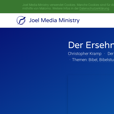
Joel Media Ministry verwendet Cookies. Manche Cookies sind für die
mithilfe von Matomo. Weitere Infos in der
Datenschutzerklärung
.
Joel Media Ministry
Der Ersehn
Christopher Kramp
·
Der
·
Themen:
Bibel
,
Bibelst