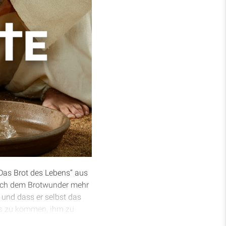
„Das Brot des Lebens“ aus
 nach dem Brotwunder mehr
 und dass er selbst das
sus zu kommen, ihm zu
 zu vollbringen.