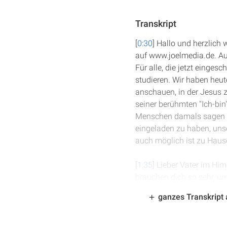
Transkript
[
0:30
] Hallo und herzlich
auf www.joelmedia.de. Au
Für alle, die jetzt einges
studieren. Wir haben heut
anschauen, in der Jesus z
seiner berühmten "Ich-bi
Menschen damals sagen wo
eingeladen zu haben, unse
auch möglich ist zu Haus
[
1:35
] Lieber Vater im Hi
brauchen dich so sehr, um 
diese Worte nicht nur ver
ganzes Transkript
wir möchten dich bitten, 
Zeiten ganz unabwendbar 
bitten wir in seinem Nam