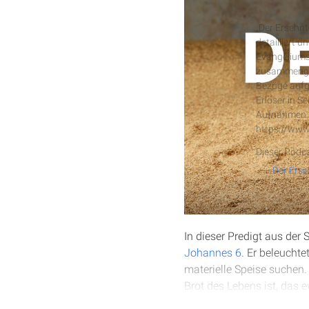
Der Erseh
„Der Ersehnt
detailliert 
Evangeliums
zusammengef
Bezüge aufg
Erlöser in S
Aufnahmen s
https://www
Dieser Podca
In dieser Predigt aus der
Johannes 6
. Er beleucht
materielle Speise suchen.
Brot des Lebens ist, das 
glauben und aus seinem W