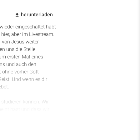
herunterladen
wieder eingeschaltet habt
ier, aber im Livestream.
n von Jesus weiter
n uns die Stelle
zum ersten Mal eines
uns und auch den
 ohne vorher Gott
eist. Und wenn es dir
bet.
 studieren können. Wir
meint hast und dass wir
sen Worten leben. Herr,
in diesen besonderen
n er uns auch führt. Das