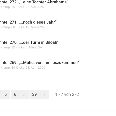
hnte: 272. „…eine Tochter Abrahams“
r Kramp
55 Klicks
26. Mai 2026
hnte: 271. „…noch dieses Jahr“
r Kramp
80 Klicks
19. Mai 2026
hnte: 270. „…der Turm in Siloah“
r Kramp
82 Klicks
5. Mai 2026
hnte: 269. „…Mühe, von ihm loszukommen“
r Kramp
84 Klicks
28. April 2026
5
6
...
39
1 - 7 von 272