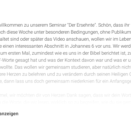
 willkommen zu unserem Seminar "Der Ersehnte". Schön, dass ihr 
ch diese Woche unter besonderen Bedingungen, ohne Publikum h
chaltet sind oder später das Video anschauen, wollen wir im Lebe
e einen interessanten Abschnitt in Johannes 6 vor uns. Wir werde
um ersten Mal, zumindest wie es uns in der Bibel berichtet ist, 
n"-Worte gesagt hat und was der Kontext davon war und was er 
llte. Das wollen wir gemeinsam studieren, aber natürlich nicht
re Herzen zu belehren und zu verändern durch seinen Heiligen G
e, dann lass uns doch gemeinsam niederknien für ein Anfangsge
mmel, wir möchten dir von Herzen Dank sagen, dass wir dein Wort
die Worte, die wir lesen, wirklich so zu begreifen, wie du sie ge
stehen, sondern dass sie unser Leben verändern, dass wir aus die
 anzeigen
dass du jetzt unser Lehrer bist und dass wir unseren Blick auch 
auf Jesus richten und von ihm lernen und ihm nachfolgen, wohi
en. Amen.