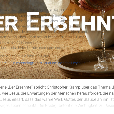
nte
e“ wird das Leben und Wirken von Jesus Christus
und chronologisch beleuchten. Die verschiedenen
berichte werden in ein harmonisches Ganzes
ügt und die vielen alttestamentlichen Wurzeln und
RSS-Feed
ezeigt. Über allem steht der Wunsch, unseren Herrn und
einem alltäglichen Leben besser kennen zu lernen. Diese
ind einer Videoserie auf
.joelmedia.de/serien/der-ersehnte/ entnommen.
st beinhaltet die folgende Serie:
Der Ersehnte – Ein chronologisches Studium über das Leben und Wirken von Jesus Christus
 Serie „Der Ersehnte“ spricht Christopher Kramp über das Thema 
et, wie Jesus die Erwartungen der Menschen herausfordert, die
 Jesus erklärt, dass das wahre Werk Gottes der Glaube an ihn ist
ewiges Leben schenkt. Die Predigt betont die Wichtigkeit, zu Je
ort zu leben, anstatt nach Zeichen zu suchen oder eigene Werke