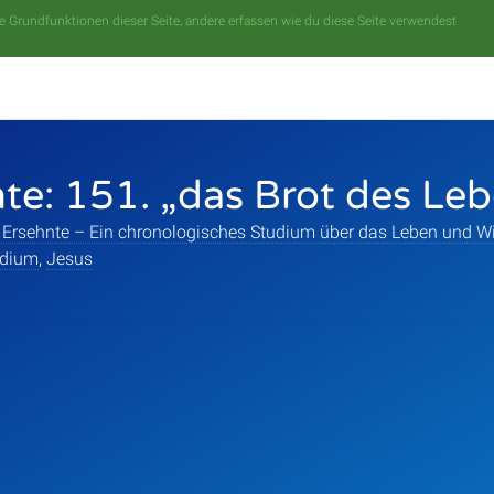
 Grundfunktionen dieser Seite, andere erfassen wie du diese Seite verwendest
te: 151. „das Brot des Le
 Ersehnte – Ein chronologisches Studium über das Leben und Wi
udium
,
Jesus