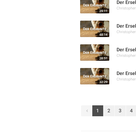
Der Erse
Christophe
29:11
Der Erse
Christophe
48:14
Der Erse
Christophe
28:51
Der Erse
Christophe
32:29
1
2
3
4