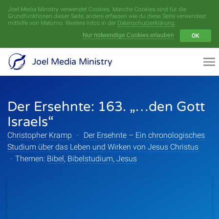
Joel Media Ministry verwendet Cookies. Manche Cookies sind für die
Menü
Grundfunktionen dieser Seite, andere erfassen wie du diese Seite verwendest
mithilfe von Matomo. Weitere Infos in der
Datenschutzerklärung
.
Nur notwendige Cookies erlauben
OK
Videoarchiv
Joel Media Ministry
Aufnahmen
Der Ersehnte: 163. „…den Gott
Serien
Israels“
Sprecher
Christopher Kramp
·
Der Ersehnte – Ein chronologisches
Studium über das Leben und Wirken von Jesus Christus
Themen
·
Themen:
Bibel
,
Bibelstudium
,
Jesus
Startseite