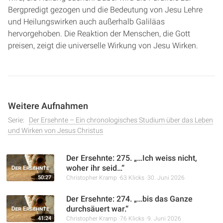
Bergpredigt gezogen und die Bedeutung von Jesu Lehre
und Heilungswirken auch außerhalb Galiläas
hervorgehoben. Die Reaktion der Menschen, die Gott
preisen, zeigt die universelle Wirkung von Jesu Wirken.
Weitere Aufnahmen
Serie:
Der Ersehnte – Ein chronologisches Studium über das Leben
und Wirken von Jesus Christus
Der Ersehnte: 275. „…Ich weiss nicht,
woher ihr seid…“
50:27
Christopher Kramp
63 Klicks
30. Juni 2026
Der Ersehnte: 274. „…bis das Ganze
durchsäuert war.“
41:24
Christopher Kramp
76 Klicks
9. Juni 2026