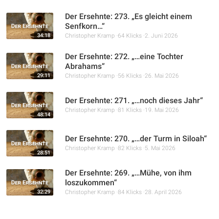
Der Ersehnte: 273. „Es gleicht einem
Senfkorn…“
34:18
Christopher Kramp
64 Klicks
2. Juni 2026
Der Ersehnte: 272. „…eine Tochter
Abrahams“
29:11
Christopher Kramp
56 Klicks
26. Mai 2026
Der Ersehnte: 271. „…noch dieses Jahr“
Christopher Kramp
81 Klicks
19. Mai 2026
48:14
Der Ersehnte: 270. „…der Turm in Siloah“
Christopher Kramp
82 Klicks
5. Mai 2026
28:51
Der Ersehnte: 269. „…Mühe, von ihm
loszukommen“
32:29
Christopher Kramp
84 Klicks
28. April 2026