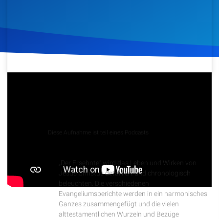
Artikel
Podcasts
Studienzentrum
5. August 2020
605
Klicks
Download
Über Uns
Kontakt
Podcast
Diese Aufnahme ist teil eines Podcasts
Der Ersehnte
Spenden
„Der Ersehnte“ wird das Leben und Wirken von
Jesus Christus detailliert und chronologisch
beleuchten. Die verschiedenen
Evangeliumsberichte werden in ein harmonisches
Ganzes zusammengefügt und die vielen
alttestamentlichen Wurzeln und Bezüge