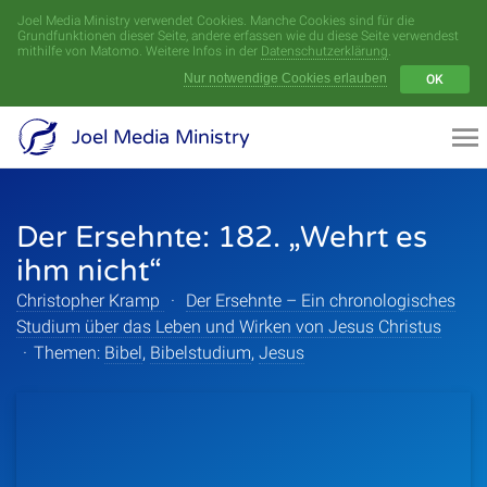
Joel Media Ministry verwendet Cookies. Manche Cookies sind für die
Menü
Grundfunktionen dieser Seite, andere erfassen wie du diese Seite verwendest
mithilfe von Matomo. Weitere Infos in der
Datenschutzerklärung
.
Nur notwendige Cookies erlauben
OK
Videoarchiv
Joel Media Ministry
Aufnahmen
Der Ersehnte: 182. „Wehrt es
Serien
ihm nicht“
Sprecher
Christopher Kramp
·
Der Ersehnte – Ein chronologisches
Studium über das Leben und Wirken von Jesus Christus
Themen
·
Themen:
Bibel
,
Bibelstudium
,
Jesus
Startseite