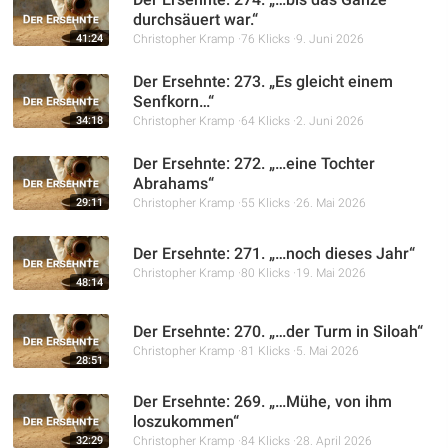
durchsäuert war.“
41:24
Christopher Kramp
76 Klicks
9. Juni 2026
Der Ersehnte: 273. „Es gleicht einem
Senfkorn…“
34:18
Christopher Kramp
64 Klicks
2. Juni 2026
Der Ersehnte: 272. „…eine Tochter
Abrahams“
29:11
Christopher Kramp
55 Klicks
26. Mai 2026
Der Ersehnte: 271. „…noch dieses Jahr“
Christopher Kramp
80 Klicks
19. Mai 2026
48:14
Der Ersehnte: 270. „…der Turm in Siloah“
Christopher Kramp
81 Klicks
5. Mai 2026
28:51
Der Ersehnte: 269. „…Mühe, von ihm
loszukommen“
32:29
Christopher Kramp
84 Klicks
28. April 2026