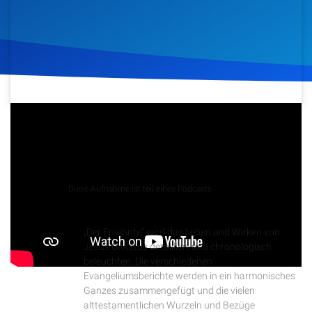
Artikel
Podcasts
Studienzentrum
14. April 2021
386
Klicks
Download
Über Uns
Kontakt
Podcast
Diese Aufnahme ist teil eines Podcasts
Der Ersehnte
Spenden
„Der Ersehnte“ wird das Leben und Wirken von
Jesus Christus detailliert und chronologisch
beleuchten. Die verschiedenen
Evangeliumsberichte werden in ein harmonisches
Ganzes zusammengefügt und die vielen
alttestamentlichen Wurzeln und Bezüge