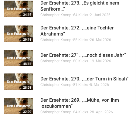
Der Ersehnte: 273. „Es gleicht einem
Senfkorn…“
34:18
Christopher Kramp
64 Klicks
2. Juni 2026
Der Ersehnte: 272. „…eine Tochter
Abrahams“
29:11
Christopher Kramp
55 Klicks
26. Mai 2026
Der Ersehnte: 271. „…noch dieses Jahr“
Christopher Kramp
80 Klicks
19. Mai 2026
48:14
Der Ersehnte: 270. „…der Turm in Siloah“
Christopher Kramp
81 Klicks
5. Mai 2026
28:51
Der Ersehnte: 269. „…Mühe, von ihm
loszukommen“
32:29
Christopher Kramp
84 Klicks
28. April 2026