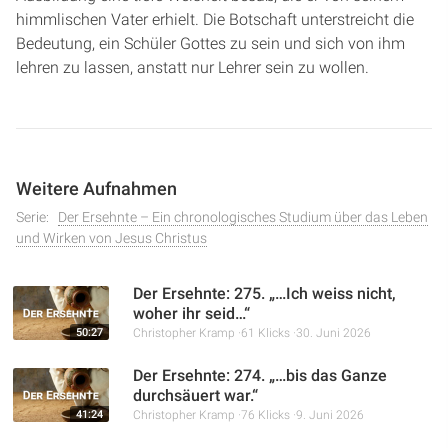
himmlischen Vater erhielt. Die Botschaft unterstreicht die
Bedeutung, ein Schüler Gottes zu sein und sich von ihm
lehren zu lassen, anstatt nur Lehrer sein zu wollen.
Weitere Aufnahmen
Serie:
Der Ersehnte – Ein chronologisches Studium über das Leben
und Wirken von Jesus Christus
Der Ersehnte: 275. „…Ich weiss nicht,
woher ihr seid…“
50:27
Christopher Kramp
61 Klicks
30. Juni 2026
Der Ersehnte: 274. „…bis das Ganze
durchsäuert war.“
41:24
Christopher Kramp
76 Klicks
9. Juni 2026