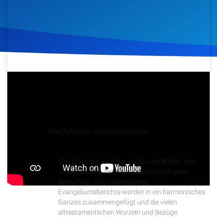
Artikel
Podcasts
Studienzentrum
10. August 2021
919
Klicks
Download
Über Uns
Kontakt
Podcast
Diese Aufnahme ist teil eines Podcasts
Der Ersehnte
Spenden
„Der Ersehnte“ wird das Leben und Wirken von
Jesus Christus detailliert und chronologisch
beleuchten. Die verschiedenen
Evangeliumsberichte werden in ein harmonisches
Ganzes zusammengefügt und die vielen
alttestamentlichen Wurzeln und Bezüge