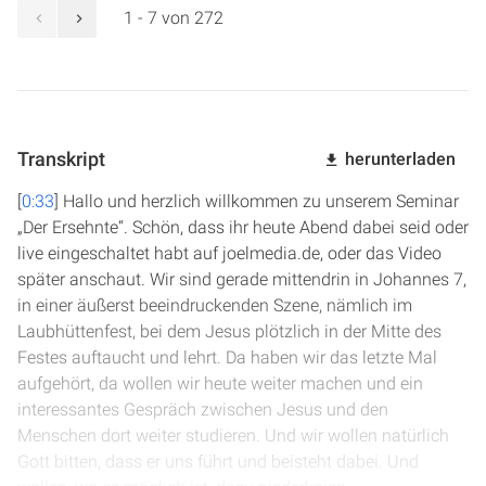
1 - 7 von 272
Transkript
herunterladen
[
0:33
] Hallo und herzlich willkommen zu unserem Seminar
„Der Ersehnte“. Schön, dass ihr heute Abend dabei seid oder
live eingeschaltet habt auf joelmedia.de, oder das Video
später anschaut. Wir sind gerade mittendrin in Johannes 7,
in einer äußerst beeindruckenden Szene, nämlich im
Laubhüttenfest, bei dem Jesus plötzlich in der Mitte des
Festes auftaucht und lehrt. Da haben wir das letzte Mal
aufgehört, da wollen wir heute weiter machen und ein
interessantes Gespräch zwischen Jesus und den
Menschen dort weiter studieren. Und wir wollen natürlich
Gott bitten, dass er uns führt und beisteht dabei. Und