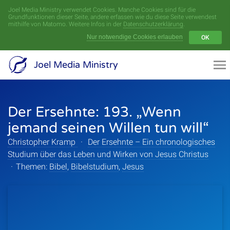
Joel Media Ministry verwendet Cookies. Manche Cookies sind für die
Menü
Grundfunktionen dieser Seite, andere erfassen wie du diese Seite verwendest
mithilfe von Matomo. Weitere Infos in der
Datenschutzerklärung
.
Nur notwendige Cookies erlauben
OK
Videoarchiv
Joel Media Ministry
Aufnahmen
Der Ersehnte: 193. „Wenn
Serien
jemand seinen Willen tun will“
Sprecher
Christopher Kramp
·
Der Ersehnte – Ein chronologisches
Studium über das Leben und Wirken von Jesus Christus
Themen
·
Themen:
Bibel
,
Bibelstudium
,
Jesus
Startseite