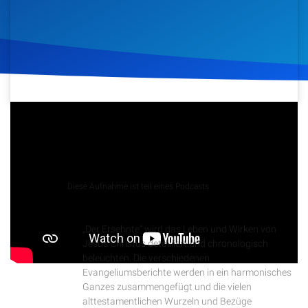
Artikel
Podcasts
Studienzentrum
1. Dezember 2021
560
Klicks
Download
Über Uns
Kontakt
Podcast
Diese Aufnahme ist teil eines Podcasts
Der Ersehnte
Spenden
„Der Ersehnte“ wird das Leben und Wirken von
Jesus Christus detailliert und chronologisch
beleuchten. Die verschiedenen
Evangeliumsberichte werden in ein harmonisches
Ganzes zusammengefügt und die vielen
alttestamentlichen Wurzeln und Bezüge