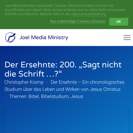
Joel Media Ministry verwendet Cookies. Manche Cookies sind für die
Menü
Grundfunktionen dieser Seite, andere erfassen wie du diese Seite verwendest
mithilfe von Matomo. Weitere Infos in der
Datenschutzerklärung
.
Nur notwendige Cookies erlauben
OK
Videoarchiv
Joel Media Ministry
Aufnahmen
Der Ersehnte: 200. „Sagt nicht
Serien
die Schrift …?“
Sprecher
Christopher Kramp
·
Der Ersehnte – Ein chronologisches
Studium über das Leben und Wirken von Jesus Christus
Themen
·
Themen:
Bibel
,
Bibelstudium
,
Jesus
Startseite