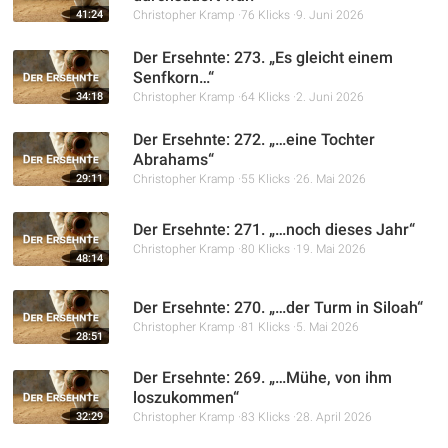
41:24
Christopher Kramp
76 Klicks
9. Juni 2026
Der Ersehnte: 273. „Es gleicht einem
Senfkorn…“
34:18
Christopher Kramp
64 Klicks
2. Juni 2026
Der Ersehnte: 272. „…eine Tochter
Abrahams“
29:11
Christopher Kramp
55 Klicks
26. Mai 2026
Der Ersehnte: 271. „…noch dieses Jahr“
Christopher Kramp
80 Klicks
19. Mai 2026
48:14
Der Ersehnte: 270. „…der Turm in Siloah“
Christopher Kramp
81 Klicks
5. Mai 2026
28:51
Der Ersehnte: 269. „…Mühe, von ihm
loszukommen“
32:29
Christopher Kramp
83 Klicks
28. April 2026