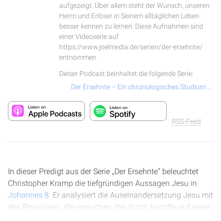
aufgezeigt. Über allem steht der Wunsch, unseren
Herrn und Erlöser in Seinem alltäglichen Leben
besser kennen zu lernen. Diese Aufnahmen sind
einer Videoserie auf
https://www.joelmedia.de/serien/der-ersehnte/
entnommen.
Dieser Podcast beinhaltet die folgende Serie:
Der Ersehnte – Ein chronologisches Studium über das Leben und Wirken von Jesus Christus
RSS-Feed
In dieser Predigt aus der Serie „Der Ersehnte“ beleuchtet
Christopher Kramp die tiefgründigen Aussagen Jesu in
Johannes 8
. Er analysiert die Auseinandersetzung Jesu mit
den Pharisäern, die versuchen, ihn durch Angriffe auf seine
Herkunft und seinen Charakter zu diskreditieren. Kramp