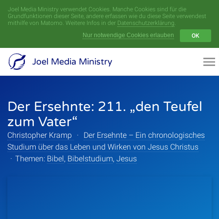
Joel Media Ministry verwendet Cookies. Manche Cookies sind für die
Menü
Grundfunktionen dieser Seite, andere erfassen wie du diese Seite verwendest
mithilfe von Matomo. Weitere Infos in der
Datenschutzerklärung
.
Nur notwendige Cookies erlauben
OK
Videoarchiv
Joel Media Ministry
Aufnahmen
Der Ersehnte: 211. „den Teufel
Serien
zum Vater“
Sprecher
Christopher Kramp
·
Der Ersehnte – Ein chronologisches
Studium über das Leben und Wirken von Jesus Christus
Themen
·
Themen:
Bibel
,
Bibelstudium
,
Jesus
Startseite