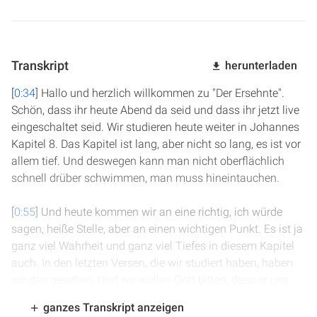
Transkript
herunterladen
[
0:34
] Hallo und herzlich willkommen zu "Der Ersehnte".
Schön, dass ihr heute Abend da seid und dass ihr jetzt live
eingeschaltet seid. Wir studieren heute weiter in Johannes
Kapitel 8. Das Kapitel ist lang, aber nicht so lang, es ist vor
allem tief. Und deswegen kann man nicht oberflächlich
schnell drüber schwimmen, man muss hineintauchen.
[
0:55
] Und heute kommen wir an eine richtig, ich würde
sagen, heiße Stelle, aber an einen wichtigen Punkt. Es ist ja
ganz viel Wahrheit und ganz viel Tiefes in diesem Kapitel
auch. In den letzten Versen, die wir studiert haben, haben
wir das gesehen. Und wir wollen Gott bitten, dass er uns
auch in den nächsten Versen leitet, dass wir Jesus und
ganzes Transkript anzeigen
sein Wort und seine Person, sein Wesen besser verstehen