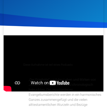
Artikel
Podcasts
Studienzentrum
20. April 2023
405
Klicks
Download
Über Uns
Kontakt
Podcast
Diese Aufnahme ist teil eines Podcasts
Der Ersehnte
Spenden
„Der Ersehnte“ wird das Leben und Wirken von
Jesus Christus detailliert und chronologisch
beleuchten. Die verschiedenen
Evangeliumsberichte werden in ein harmonisches
Ganzes zusammengefügt und die vielen
alttestamentlichen Wurzeln und Bezüge