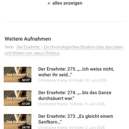
alles anzeigen
erklärt, warum wahre Kindschaft Abrahams nicht auf
Abstammung, sondern auf Glauben und Taten beruht und
wie Jesus auf persönliche Angriffe gelassen reagiert. Die
Predigt betont die Bedeutung von Liebe, auch zu Feinden,
als Kennzeichen wahrer Gotteskindschaft und die
Weitere Aufnahmen
freiwillige Hingabe Jesu als zentralen Aspekt des
göttlichen Plans.
Serie:
Der Ersehnte – Ein chronologisches Studium über das Leben
und Wirken von Jesus Christus
Der Ersehnte: 275. „…Ich weiss nicht,
woher ihr seid…“
50:27
Christopher Kramp
61 Klicks
30. Juni 2026
Der Ersehnte: 274. „…bis das Ganze
durchsäuert war.“
41:24
Christopher Kramp
76 Klicks
9. Juni 2026
Der Ersehnte: 273. „Es gleicht einem
Senfkorn…“
34:18
Christopher Kramp
64 Klicks
2. Juni 2026