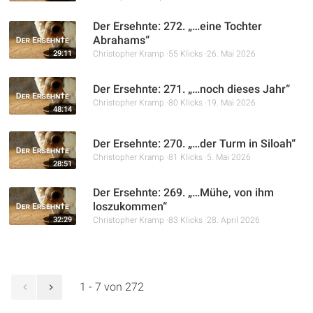
Der Ersehnte: 272. „…eine Tochter
Abrahams“
29:11
Christopher Kramp
55 Klicks
26. Mai 2026
Der Ersehnte: 271. „…noch dieses Jahr“
Christopher Kramp
80 Klicks
19. Mai 2026
48:14
Der Ersehnte: 270. „…der Turm in Siloah“
Christopher Kramp
81 Klicks
5. Mai 2026
28:51
Der Ersehnte: 269. „…Mühe, von ihm
loszukommen“
32:29
Christopher Kramp
83 Klicks
28. April 2026
1 - 7 von 272