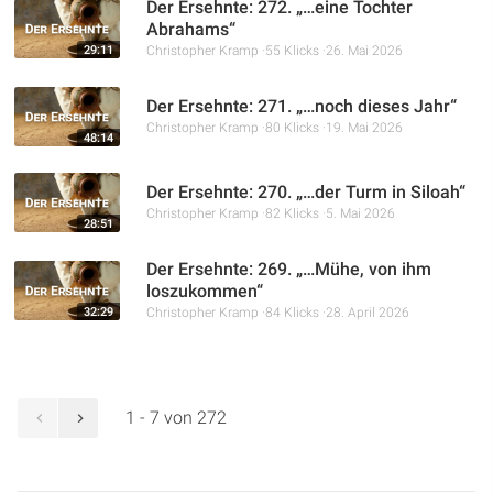
Der Ersehnte: 272. „…eine Tochter
Abrahams“
29:11
Christopher Kramp
55 Klicks
26. Mai 2026
Der Ersehnte: 271. „…noch dieses Jahr“
Christopher Kramp
80 Klicks
19. Mai 2026
48:14
Der Ersehnte: 270. „…der Turm in Siloah“
Christopher Kramp
82 Klicks
5. Mai 2026
28:51
Der Ersehnte: 269. „…Mühe, von ihm
loszukommen“
32:29
Christopher Kramp
84 Klicks
28. April 2026
1 - 7 von 272