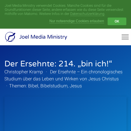
Joel Media Ministry verwendet Cookies. Manche Cookies sind für die
Menü
Grundfunktionen dieser Seite, andere erfassen wie du diese Seite verwendest
mithilfe von Matomo. Weitere Infos in der
Datenschutzerklärung
.
Nur notwendige Cookies erlauben
OK
Videoarchiv
Joel Media Ministry
Aufnahmen
Der Ersehnte: 214. „bin ich!“
Serien
Christopher Kramp
·
Der Ersehnte – Ein chronologisches
Sprecher
Studium über das Leben und Wirken von Jesus Christus
·
Themen:
Bibel
,
Bibelstudium
,
Jesus
Themen
Startseite