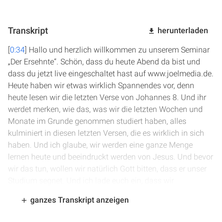
Transkript
herunterladen
[
0:34
] Hallo und herzlich willkommen zu unserem Seminar
„Der Ersehnte“. Schön, dass du heute Abend da bist und
dass du jetzt live eingeschaltet hast auf www.joelmedia.de.
Heute haben wir etwas wirklich Spannendes vor, denn
heute lesen wir die letzten Verse von Johannes 8. Und ihr
werdet merken, wie das, was wir die letzten Wochen und
Monate im Grunde genommen studiert haben, alles
kulminiert in diesen letzten Versen, die es wirklich in sich
haben. Und ich glaube, wir werden eine ganze Menge
lernen heute und beeindruckt werden von Jesus. Und bevor
wir das tun, wollen wir natürlich Gott bitten, dass er unser
Studium segnet. Und ich lade euch ein, dass wir
gemeinsam...
ganzes Transkript anzeigen
[
1:16
] Lieber Vater im Himmel, wir brauchen dich so sehr.