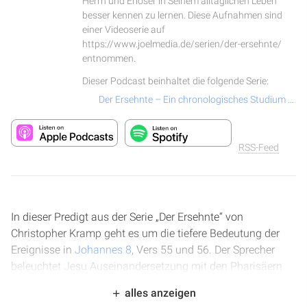
Herrn und Erlöser in Seinem alltäglichen Leben
besser kennen zu lernen. Diese Aufnahmen sind
einer Videoserie auf
https://www.joelmedia.de/serien/der-ersehnte/
entnommen.
Dieser Podcast beinhaltet die folgende Serie:
Der Ersehnte – Ein chronologisches Studium über das Leben und Wirken von Jesus Christus
RSS-Feed
In dieser Predigt aus der Serie „Der Ersehnte“ von
Christopher Kramp geht es um die tiefere Bedeutung der
Ereignisse in
Johannes 8
, Vers 55 und 56. Der Sprecher
beleuchtet Jesu Auseinandersetzung mit den Pharisäern
und die Aussage, dass Abraham Jesu Tag gesehen hat.
alles anzeigen
Dies führt zu einer Betrachtung der Geschichte von