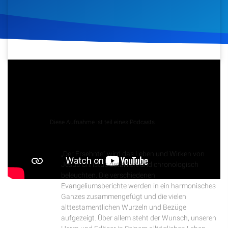
Artikel
Podcasts
Studienzentrum
14. Juni 2023
414
Klicks
Download
Über Uns
Podcast
Diese Aufnahme ist teil eines Podcasts
Kontakt
Der Ersehnte
„Der Ersehnte“ wird das Leben und Wirken von
Spenden
Jesus Christus detailliert und chronologisch
beleuchten. Die verschiedenen
Evangeliumsberichte werden in ein harmonisches
Ganzes zusammengefügt und die vielen
alttestamentlichen Wurzeln und Bezüge
aufgezeigt. Über allem steht der Wunsch, unseren