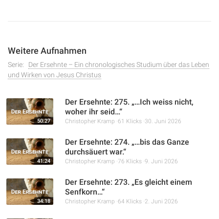
Abraham und Isaak in
1. Mose 22
, um die
Opferbereitschaft und die tiefe Beziehung zwischen Gott
und Abraham zu verstehen. Es wird betont, wie Jesus
durch sein eigenes Handeln zeigt, was Gott von uns
Weitere Aufnahmen
erwartet.
Serie:
Der Ersehnte – Ein chronologisches Studium über das Leben
und Wirken von Jesus Christus
Der Ersehnte: 275. „…Ich weiss nicht,
woher ihr seid…“
50:27
Christopher Kramp
61 Klicks
30. Juni 2026
Der Ersehnte: 274. „…bis das Ganze
durchsäuert war.“
41:24
Christopher Kramp
76 Klicks
9. Juni 2026
Der Ersehnte: 273. „Es gleicht einem
Senfkorn…“
34:18
Christopher Kramp
64 Klicks
2. Juni 2026