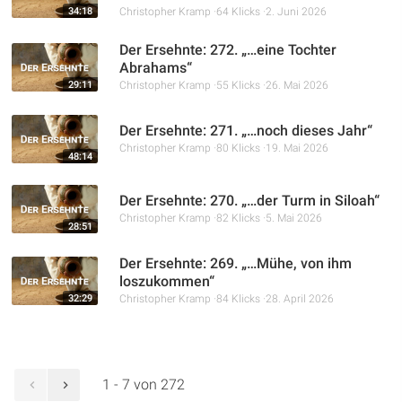
34:18
Christopher Kramp
64 Klicks
2. Juni 2026
Der Ersehnte: 272. „…eine Tochter
Abrahams“
29:11
Christopher Kramp
55 Klicks
26. Mai 2026
Der Ersehnte: 271. „…noch dieses Jahr“
Christopher Kramp
80 Klicks
19. Mai 2026
48:14
Der Ersehnte: 270. „…der Turm in Siloah“
Christopher Kramp
82 Klicks
5. Mai 2026
28:51
Der Ersehnte: 269. „…Mühe, von ihm
loszukommen“
32:29
Christopher Kramp
84 Klicks
28. April 2026
1 - 7 von 272