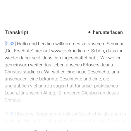
Transkript
herunterladen
[
0:33
] Hallo und herzlich willkommen zu unserem Seminar
„Der Ersehnte“ hier auf www.joelmedia.de. Schön, dass ihr
wieder dabei seid, dass ihr eingeschaltet habt. Wir wollen
gemeinsam weiter das Leben unseres Erlösers Jesus
Christus studieren. Wir wollen eine neue Geschichte uns
anschauen, eine bekannte Geschichte und eine, die
unglaublich viel uns zu sagen hat für unser praktisches
Leben, für unseren Alltag, für unseren Glauben an Jesus
Christus.
[
1:03
] Bevor wir beginnen mit dieser Geschichte, die auch in
gewisser Weise für sich alleine steht innerhalb der Sequenz
der Geschichten, die wir anschauen, wollen wir natürlich