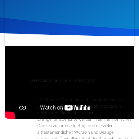
Artikel
Podcasts
Studienzentrum
9. Oktober 2024
180
Klicks
Über Uns
Podcast
Kontakt
Diese Aufnahme ist teil eines Podcasts
Der Ersehnte
Spenden
„Der Ersehnte“ wird das Leben und Wirken von
Jesus Christus detailliert und chronologisch
beleuchten. Die verschiedenen
Evangeliumsberichte werden in ein harmonisches
Ganzes zusammengefügt und die vielen
alttestamentlichen Wurzeln und Bezüge
aufgezeigt. Über allem steht der Wunsch, unseren