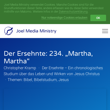
Joel Media Ministry verwendet Cookies. Manche Cookies sind für die
Menü
Grundfunktionen dieser Seite, andere erfassen wie du diese Seite verwendest
mithilfe von Matomo. Weitere Infos in der
Datenschutzerklärung
.
Nur notwendige Cookies erlauben
OK
Videoarchiv
Joel Media Ministry
Aufnahmen
Der Ersehnte: 234. „Martha,
Serien
Martha“
Sprecher
Christopher Kramp
·
Der Ersehnte – Ein chronologisches
Studium über das Leben und Wirken von Jesus Christus
Themen
·
Themen:
Bibel
,
Bibelstudium
,
Jesus
Startseite