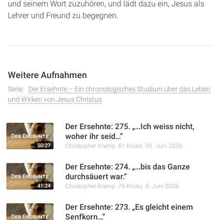
und seinem Wort zuzuhören, und lädt dazu ein, Jesus als
Lehrer und Freund zu begegnen.
Weitere Aufnahmen
Serie:
Der Ersehnte – Ein chronologisches Studium über das Leben
und Wirken von Jesus Christus
Der Ersehnte: 275. „…Ich weiss nicht,
woher ihr seid…“
50:27
Christopher Kramp
61 Klicks
30. Juni 2026
Der Ersehnte: 274. „…bis das Ganze
durchsäuert war.“
41:24
Christopher Kramp
76 Klicks
9. Juni 2026
Der Ersehnte: 273. „Es gleicht einem
Senfkorn…“