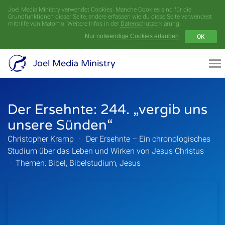
Joel Media Ministry verwendet Cookies. Manche Cookies sind für die
Menü
Grundfunktionen dieser Seite, andere erfassen wie du diese Seite verwendest
mithilfe von Matomo. Weitere Infos in der
Datenschutzerklärung
.
Nur notwendige Cookies erlauben
OK
Videoarchiv
Joel Media Ministry
Aufnahmen
Der Ersehnte: 244. „vergib uns
Serien
unsere Sünden“
Sprecher
Christopher Kramp
·
Der Ersehnte – Ein chronologisches
Studium über das Leben und Wirken von Jesus Christus
Themen
·
Themen:
Bibel
,
Bibelstudium
,
Jesus
Startseite