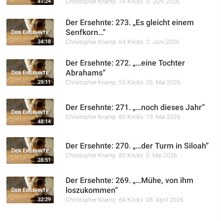
41:24
Christopher Kramp
76 Klicks
9. Juni 2026
Der Ersehnte: 273. „Es gleicht einem
Senfkorn…“
34:18
Christopher Kramp
64 Klicks
2. Juni 2026
Der Ersehnte: 272. „…eine Tochter
Abrahams“
29:11
Christopher Kramp
55 Klicks
26. Mai 2026
Der Ersehnte: 271. „…noch dieses Jahr“
Christopher Kramp
80 Klicks
19. Mai 2026
48:14
Der Ersehnte: 270. „…der Turm in Siloah“
Christopher Kramp
82 Klicks
5. Mai 2026
28:51
Der Ersehnte: 269. „…Mühe, von ihm
loszukommen“
32:29
Christopher Kramp
84 Klicks
28. April 2026