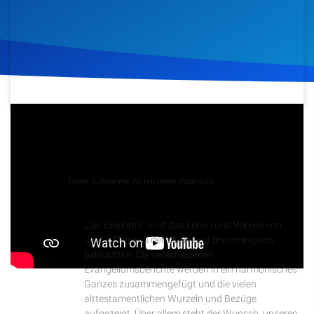
Artikel
Podcasts
Studienzentrum
12. März 2025
112
Klicks
Über Uns
Podcast
Kontakt
Diese Aufnahme ist teil eines Podcasts
Der Ersehnte
Spenden
„Der Ersehnte“ wird das Leben und Wirken von
Jesus Christus detailliert und chronologisch
beleuchten. Die verschiedenen
Evangeliumsberichte werden in ein harmonisches
Ganzes zusammengefügt und die vielen
alttestamentlichen Wurzeln und Bezüge
aufgezeigt. Über allem steht der Wunsch, unseren