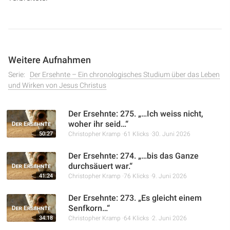
Weitere Aufnahmen
Serie:
Der Ersehnte – Ein chronologisches Studium über das Leben
und Wirken von Jesus Christus
Der Ersehnte: 275. „…Ich weiss nicht,
woher ihr seid…“
50:27
Christopher Kramp
61 Klicks
30. Juni 2026
Der Ersehnte: 274. „…bis das Ganze
durchsäuert war.“
41:24
Christopher Kramp
76 Klicks
9. Juni 2026
Der Ersehnte: 273. „Es gleicht einem
Senfkorn…“
34:18
Christopher Kramp
64 Klicks
2. Juni 2026