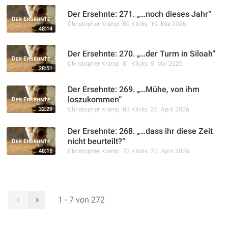
Der Ersehnte: 271. „…noch dieses Jahr“
Christopher Kramp
80 Klicks
19. Mai 2026
48:14
Der Ersehnte: 270. „…der Turm in Siloah“
Christopher Kramp
81 Klicks
5. Mai 2026
28:51
Der Ersehnte: 269. „…Mühe, von ihm
loszukommen“
32:29
Christopher Kramp
83 Klicks
28. April 2026
Der Ersehnte: 268. „…dass ihr diese Zeit
nicht beurteilt?“
48:15
Christopher Kramp
72 Klicks
22. April 2026
1 - 7 von 272