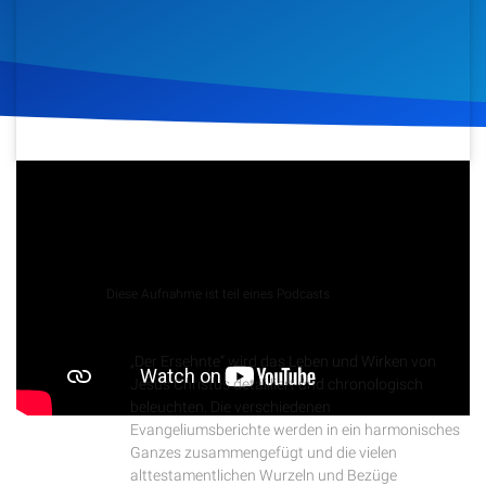
Artikel
Podcasts
Studienzentrum
26. Mai 2026
54
Klicks
Download
Über Uns
Kontakt
Podcast
Diese Aufnahme ist teil eines Podcasts
Der Ersehnte
Spenden
„Der Ersehnte“ wird das Leben und Wirken von
Jesus Christus detailliert und chronologisch
beleuchten. Die verschiedenen
Evangeliumsberichte werden in ein harmonisches
Ganzes zusammengefügt und die vielen
alttestamentlichen Wurzeln und Bezüge