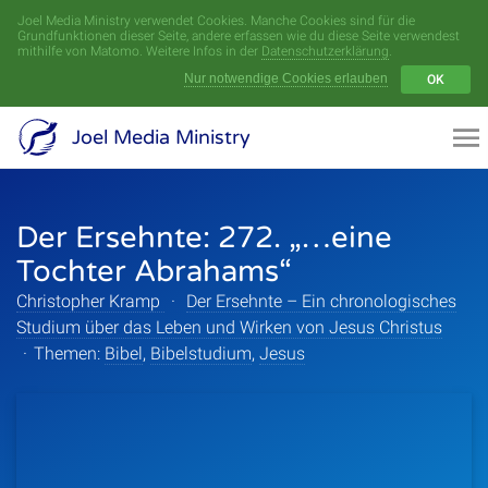
Joel Media Ministry verwendet Cookies. Manche Cookies sind für die
Menü
Grundfunktionen dieser Seite, andere erfassen wie du diese Seite verwendest
mithilfe von Matomo. Weitere Infos in der
Datenschutzerklärung
.
Nur notwendige Cookies erlauben
OK
Videoarchiv
Joel Media Ministry
Aufnahmen
Der Ersehnte: 272. „…eine
Serien
Tochter Abrahams“
Sprecher
Christopher Kramp
·
Der Ersehnte – Ein chronologisches
Studium über das Leben und Wirken von Jesus Christus
Themen
·
Themen:
Bibel
,
Bibelstudium
,
Jesus
Startseite