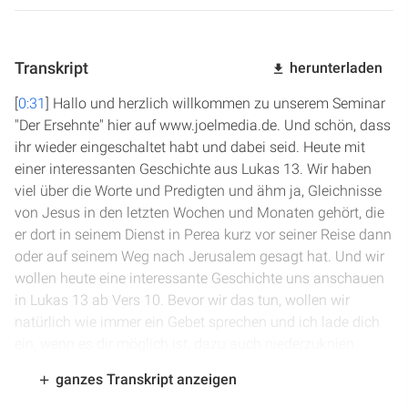
Transkript
herunterladen
[
0:31
] Hallo und herzlich willkommen zu unserem Seminar
"Der Ersehnte" hier auf www.joelmedia.de. Und schön, dass
ihr wieder eingeschaltet habt und dabei seid. Heute mit
einer interessanten Geschichte aus Lukas 13. Wir haben
viel über die Worte und Predigten und ähm ja, Gleichnisse
von Jesus in den letzten Wochen und Monaten gehört, die
er dort in seinem Dienst in Perea kurz vor seiner Reise dann
oder auf seinem Weg nach Jerusalem gesagt hat. Und wir
wollen heute eine interessante Geschichte uns anschauen
in Lukas 13 ab Vers 10. Bevor wir das tun, wollen wir
natürlich wie immer ein Gebet sprechen und ich lade dich
ein, wenn es dir möglich ist, dazu auch niederzuknien.
ganzes Transkript anzeigen
[
1:18
] Lieber Vater im Himmel, hab Dank für dein Wort und