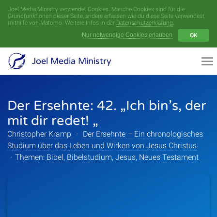
Joel Media Ministry verwendet Cookies. Manche Cookies sind für die
Menü
Grundfunktionen dieser Seite, andere erfassen wie du diese Seite verwendest
mithilfe von Matomo. Weitere Infos in der
Datenschutzerklärung
.
Nur notwendige Cookies erlauben
OK
Videoarchiv
Joel Media Ministry
Aufnahmen
Der Ersehnte: 42. „Ich bin’s, der
Serien
mit dir redet! „
Sprecher
Christopher Kramp
·
Der Ersehnte – Ein chronologisches
Studium über das Leben und Wirken von Jesus Christus
Themen
·
Themen:
Bibel
,
Bibelstudium
,
Jesus
,
Neues Testament
Startseite