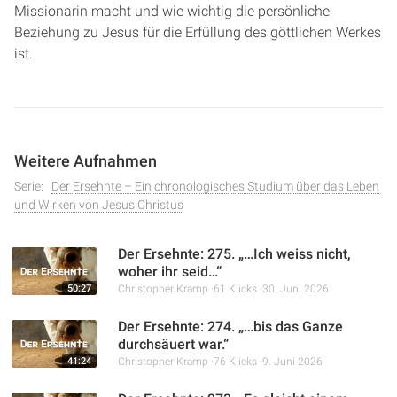
Missionarin macht und wie wichtig die persönliche
Beziehung zu Jesus für die Erfüllung des göttlichen Werkes
ist.
Weitere Aufnahmen
Serie:
Der Ersehnte – Ein chronologisches Studium über das Leben
und Wirken von Jesus Christus
Der Ersehnte: 275. „…Ich weiss nicht,
woher ihr seid…“
50:27
Christopher Kramp
61 Klicks
30. Juni 2026
Der Ersehnte: 274. „…bis das Ganze
durchsäuert war.“
41:24
Christopher Kramp
76 Klicks
9. Juni 2026