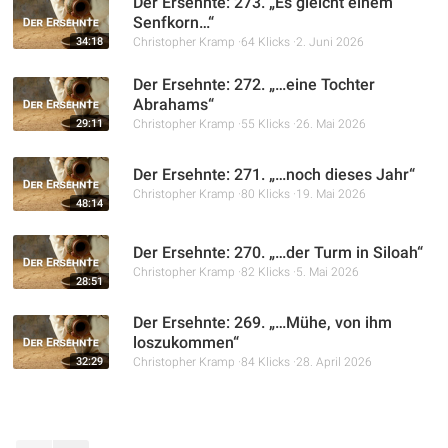
Der Ersehnte: 273. „Es gleicht einem
Senfkorn…“
34:18
Christopher Kramp
64 Klicks
2. Juni 2026
Der Ersehnte: 272. „…eine Tochter
Abrahams“
29:11
Christopher Kramp
55 Klicks
26. Mai 2026
Der Ersehnte: 271. „…noch dieses Jahr“
Christopher Kramp
80 Klicks
19. Mai 2026
48:14
Der Ersehnte: 270. „…der Turm in Siloah“
Christopher Kramp
82 Klicks
5. Mai 2026
28:51
Der Ersehnte: 269. „…Mühe, von ihm
loszukommen“
32:29
Christopher Kramp
84 Klicks
28. April 2026