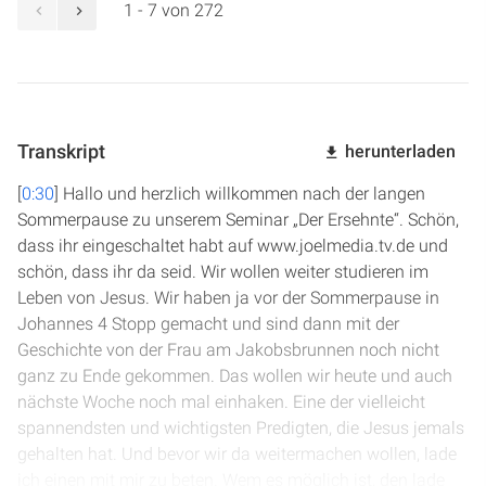
1 - 7 von 272
Transkript
herunterladen
[
0:30
] Hallo und herzlich willkommen nach der langen
Sommerpause zu unserem Seminar „Der Ersehnte“. Schön,
dass ihr eingeschaltet habt auf www.joelmedia.tv.de und
schön, dass ihr da seid. Wir wollen weiter studieren im
Leben von Jesus. Wir haben ja vor der Sommerpause in
Johannes 4 Stopp gemacht und sind dann mit der
Geschichte von der Frau am Jakobsbrunnen noch nicht
ganz zu Ende gekommen. Das wollen wir heute und auch
nächste Woche noch mal einhaken. Eine der vielleicht
spannendsten und wichtigsten Predigten, die Jesus jemals
gehalten hat. Und bevor wir da weitermachen wollen, lade
ich einen mit mir zu beten. Wem es möglich ist, den lade