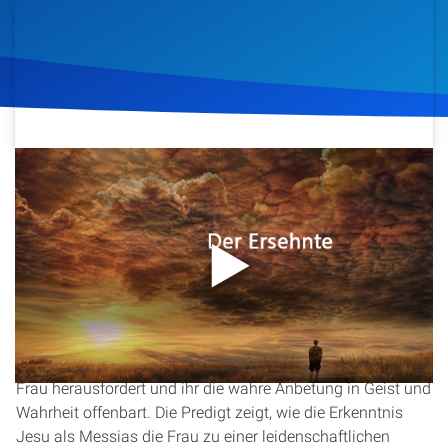
Artikel
Podcasts
Studienzentrum
15. September 2016
1.269
Klicks
Download
Über Uns
Kontakt
In dieser Predigt aus der Serie „Der Ersehnte“ beleuchtet
Spenden
Christopher Kramp die tiefgreifende Begegnung Jesu mit
der Samariterin am Jakobsbrunnen. Er erklärt, wie Jesus
durch das Gespräch über Wasser und ewiges Leben die
Frau herausfordert und ihr die wahre Anbetung in Geist und
Wahrheit offenbart. Die Predigt zeigt, wie die Erkenntnis
Jesu als Messias die Frau zu einer leidenschaftlichen