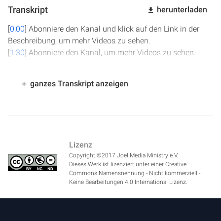
Transkript
herunterladen
[
0:00
] Abonniere den Kanal und klick auf den Link in der
Beschreibung, um mehr Videos zu sehen.
[
1:30
] Abonniere den Kanal, um mehr Videos zu sehen.
ganzes Transkript anzeigen
Lizenz
Copyright ©2017 Joel Media Ministry e.V.
Dieses Werk ist lizenziert unter einer Creative
Commons Namensnennung - Nicht kommerziell -
Keine Bearbeitungen 4.0 International Lizenz.