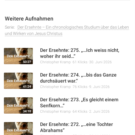
Weitere Aufnahmen
Serie:
Der Ersehnte – Ein chronologisches Studium über das Leben
und Wirken von Jesus Christus
Der Ersehnte: 275. „…Ich weiss nicht,
woher ihr seid…“
50:27
Christopher Kramp
61 Klicks
30. Juni 2026
Der Ersehnte: 274. „…bis das Ganze
durchsäuert war.“
41:24
Christopher Kramp
76 Klicks
9. Juni 2026
Der Ersehnte: 273. „Es gleicht einem
Senfkorn…“
34:18
Christopher Kramp
64 Klicks
2. Juni 2026
Der Ersehnte: 272. „…eine Tochter
Abrahams“