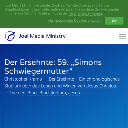
Joel Media Ministry verwendet Cookies. Manche Cookies sind für die
Menü
Grundfunktionen dieser Seite, andere erfassen wie du diese Seite verwendest
mithilfe von Matomo. Weitere Infos in der
Datenschutzerklärung
.
Nur notwendige Cookies erlauben
OK
Videoarchiv
Joel Media Ministry
Aufnahmen
Der Ersehnte: 59. „Simons
Serien
Schwiegermutter“
Sprecher
Christopher Kramp
·
Der Ersehnte – Ein chronologisches
Studium über das Leben und Wirken von Jesus Christus
Themen
·
Themen:
Bibel
,
Bibelstudium
,
Jesus
Startseite