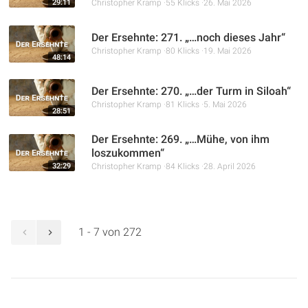
29:11
Christopher Kramp
55 Klicks
26. Mai 2026
Der Ersehnte: 271. „…noch dieses Jahr“
Christopher Kramp
80 Klicks
19. Mai 2026
48:14
Der Ersehnte: 270. „…der Turm in Siloah“
Christopher Kramp
81 Klicks
5. Mai 2026
28:51
Der Ersehnte: 269. „…Mühe, von ihm
loszukommen“
32:29
Christopher Kramp
84 Klicks
28. April 2026
1 - 7 von 272