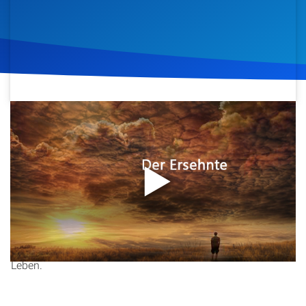
Artikel
Podcasts
Studienzentrum
11. April 2017
820
Klicks
Download
Über Uns
Kontakt
In dieser Predigt aus der Serie „Der Ersehnte“ von
Spenden
Christopher Kramp geht es um die 59. Lektion mit dem
Titel „Simons Schwiegermutter“. Der Sprecher beleuchtet
die biblische Geschichte und ihre Bedeutung für unser
Leben.