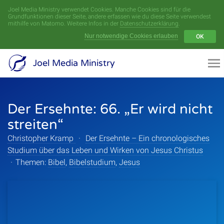
Joel Media Ministry verwendet Cookies. Manche Cookies sind für die
Menü
Grundfunktionen dieser Seite, andere erfassen wie du diese Seite verwendest
mithilfe von Matomo. Weitere Infos in der
Datenschutzerklärung
.
Nur notwendige Cookies erlauben
OK
Videoarchiv
Joel Media Ministry
Aufnahmen
Der Ersehnte: 66. „Er wird nicht
Serien
streiten“
Sprecher
Christopher Kramp
·
Der Ersehnte – Ein chronologisches
Studium über das Leben und Wirken von Jesus Christus
Themen
·
Themen:
Bibel
,
Bibelstudium
,
Jesus
Startseite