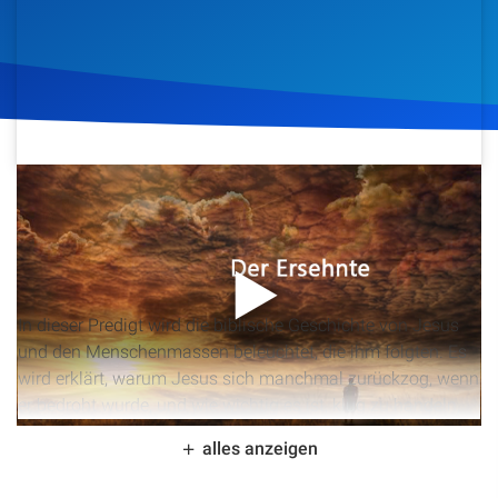
Artikel
Podcasts
Studienzentrum
14. Juli 2017
967
Klicks
Download
Über Uns
Kontakt
In dieser Predigt wird die biblische Geschichte von Jesus
Spenden
und den Menschenmassen beleuchtet, die ihm folgten. Es
wird erklärt, warum Jesus sich manchmal zurückzog, wenn
er bedroht wurde, und wie wichtig es ist, klug zu handeln,
anstatt unnötige Konflikte zu suchen. Die Predigt betont,
alles anzeigen
dass Jesus nicht laut um sich selbst warb, sondern durch
seine demütige und vom Geist erfüllte Arbeitsweise die