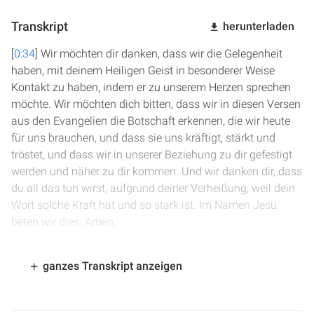
Transkript
herunterladen
[
0:34
] Wir möchten dir danken, dass wir die Gelegenheit
haben, mit deinem Heiligen Geist in besonderer Weise
Kontakt zu haben, indem er zu unserem Herzen sprechen
möchte. Wir möchten dich bitten, dass wir in diesen Versen
aus den Evangelien die Botschaft erkennen, die wir heute
für uns brauchen, und dass sie uns kräftigt, stärkt und
tröstet, und dass wir in unserer Beziehung zu dir gefestigt
werden und näher zu dir kommen. Und wir danken dir, dass
du all das tun wirst, aufgrund deiner Verheißung, weil dein
Wort solche Kraft hat und so stark ist. Im Namen Jesu
beten wir dies. Amen.
[
1:15
] In Markus Kapitel 3 sind wir das letzte Mal gewesen.
ganzes Transkript anzeigen
Ich weiß nicht, wer sich von euch noch erinnern kann, was
die letzte Geschichte gewesen ist, die wir angeschaut
haben. Da ging es am Anfang von Markus 3 um einen