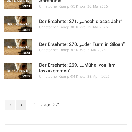
Abrahams“
29:11
Christopher Kramp
55 Klicks
26. Mai 2026
Der Ersehnte: 271. „…noch dieses Jahr“
Christopher Kramp
80 Klicks
19. Mai 2026
48:14
Der Ersehnte: 270. „…der Turm in Siloah“
Christopher Kramp
82 Klicks
5. Mai 2026
28:51
Der Ersehnte: 269. „…Mühe, von ihm
loszukommen“
32:29
Christopher Kramp
84 Klicks
28. April 2026
1 - 7 von 272