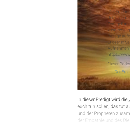
Der Erseh
„Der Ersehnt
detailliert 
Evangeliums
zusammengef
Bezüge aufg
Erlöser in S
Aufnahmen s
https://www
Dieser Podca
In dieser Predigt wird di
euch tun sollen, das tut a
und der Propheten zusamm
der Empathie und des Die
ein harmonisches Leben i