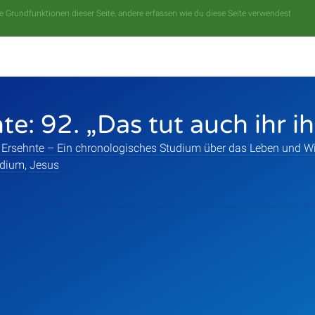
 Grundfunktionen dieser Seite, andere erfassen wie du diese Seite verwendest
te: 92. „Das tut auch ihr i
 Ersehnte – Ein chronologisches Studium über das Leben und Wi
udium
,
Jesus