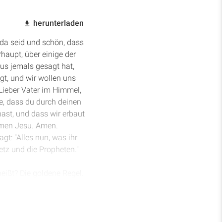
herunterladen
 da seid und schön, dass
rhaupt, über einige der
sus jemals gesagt hat,
gt, und wir wollen uns
Lieber Vater im Himmel,
e, dass du durch deinen
hast, und dass wir erbaut
Namen Jesu. Amen.
gt: "Alles nun, was ihr
etz und die Propheten."
eißt? Die goldene Regel.
anschauen, was meint ihr,
nfach nur, weil der Vers
egel? Was würdet ihr
, wäre alles gut. Gibt es