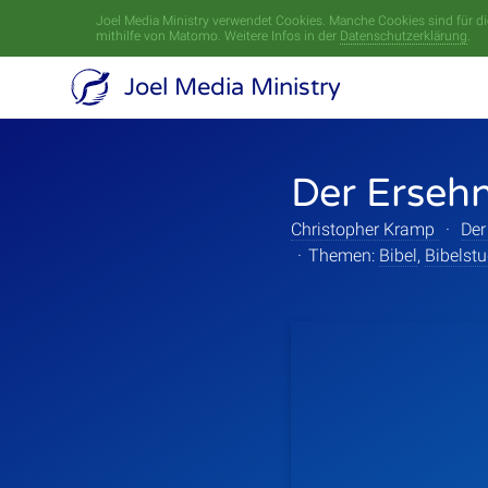
Joel Media Ministry verwendet Cookies. Manche Cookies sind für die
mithilfe von Matomo. Weitere Infos in der
Datenschutzerklärung
.
Joel Media Ministry
Der Ersehn
Christopher Kramp
·
Der
·
Themen:
Bibel
,
Bibelst