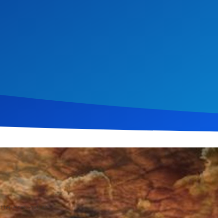
i 2018
1.091
Klicks
Download
 teil eines Podcasts