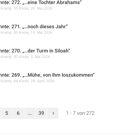
hnte: 272. „…eine Tochter Abrahams“
r Kramp
55 Klicks
26. Mai 2026
hnte: 271. „…noch dieses Jahr“
r Kramp
80 Klicks
19. Mai 2026
hnte: 270. „…der Turm in Siloah“
r Kramp
82 Klicks
5. Mai 2026
hnte: 269. „…Mühe, von ihm loszukommen“
r Kramp
84 Klicks
28. April 2026
5
6
...
39
1 - 7 von 272