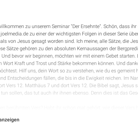
 willkommen zu unserem Seminar "Der Ersehnte". Schön, dass ihr
 joelmedia.de zu einer der wichtigsten Folgen in dieser Serie übe
mals von Jesus gesagt worden sind. Ich meine, alle Sätze, die Je
iese Sätze gehören zu den absoluten Kernaussagen der Bergpredi
. Und bevor wir beginnen, möchten wir mit einem Gebet starten. 
in Wort Kraft und Trost und Stärke bekommen können. Und dank
öchtest. Hilf uns, dein Wort so zu verstehen, wie du es gemeint 
nd Entscheidungen fällen, die bis in die Ewigkeit reichen. Im 
t Vers 12. Matthäus 7 und dort Vers 12. Die Bibel sagt, Jesus sa
 tun sollen, das tut auch ihr ihnen ebenso. Denn dies ist das Ges
en berühmten Vers? Habt ihr schon mal gehört, wie dieser Vers h
oßen Aussagen von Jesus. Nun wollen wir uns mal ein bisschen 
 anzeigen
besonders? Warum hat man gesagt, das ist die goldene Regel? Ei
 lässt, auswendig zu lernen? Nein. Warum ist das die goldene R
 so wichtig? Genau, wenn jeder nach diesem Prinzip leben würde