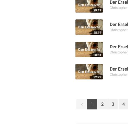
Der Erse
Christophe
29:11
Der Erse
Christophe
48:14
Der Erse
Christophe
28:51
Der Erse
Christophe
32:29
1
2
3
4