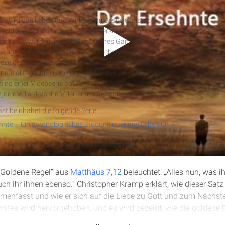
nte
e“ wird das Leben und Wirken von Jesus Christus
und chronologisch beleuchten. Die verschiedenen
berichte werden in ein harmonisches Ganzes
ügt und die vielen alttestamentlichen Wurzeln und
RSS-Feed
ezeigt. Über allem steht der Wunsch, unseren Herrn und
einem alltäglichen Leben besser kennen zu lernen. Diese
ind einer Videoserie auf
.joelmedia.de/serien/der-ersehnte/ entnommen.
st beinhaltet die folgende Serie:
Der Ersehnte – Ein chronologisches Studium über das Leben und Wirken von Jesus Christus
e „Goldene Regel“ aus
Matthäus 7,12
beleuchtet: „Alles nun, was ih
uch ihr ihnen ebenso.“ Christopher Kramp erklärt, wie dieser Sat
enfasst und wie er sich auf die Liebe zu Gott und zum Nächste
nstes wird hervorgehoben, und es wird gezeigt, wie die goldene
n der Gemeinde und im Reich Gottes bildet.