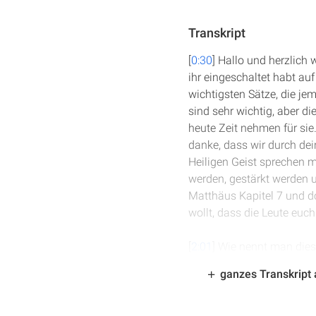
Transkript
[
0:30
] Hallo und herzlich
ihr eingeschaltet habt auf
wichtigsten Sätze, die je
sind sehr wichtig, aber d
heute Zeit nehmen für sie
danke, dass wir durch de
Heiligen Geist sprechen m
werden, gestärkt werden u
Matthäus Kapitel 7 und dor
wollt, dass die Leute euch
[
2:01
] Wie nennt man dies
Das ist einer der ganz gr
ganzes Transkript
warum ist dieser Vers so 
sich auswendig zu merken
sagen? Warum ist der Vers