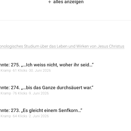
alles anzeigen
ronologisches Studium über das Leben und Wirken von Jesus Christus
hnte: 275. „…Ich weiss nicht, woher ihr seid…“
r Kramp
61 Klicks
30. Juni 2026
hnte: 274. „…bis das Ganze durchsäuert war.“
r Kramp
76 Klicks
9. Juni 2026
hnte: 273. „Es gleicht einem Senfkorn…“
r Kramp
64 Klicks
2. Juni 2026