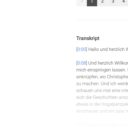
1
2
3
4
Transkript
[
0:00
] Hallo und herzlich
[
0:08
] Und herzlich Willko
mich einspringen lassen. U
anknüpfen, wo Christopher
zu machen. Und ich werde
schauen uns mal eine inte
sich die Geschichten ansc
etwas in die Vogelperspe
anschauen und ein paar i
[
1:03
] Und zwar habe ich m