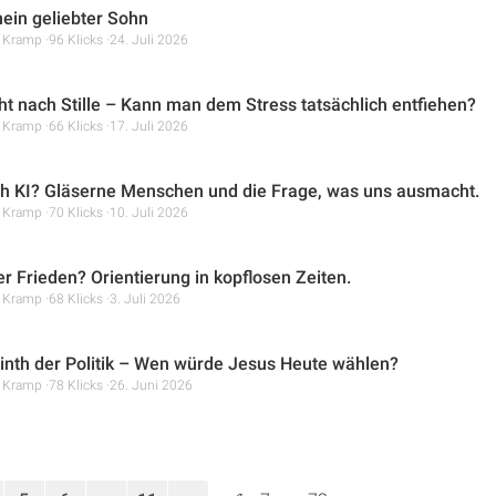
mein geliebter Sohn
r Kramp
96 Klicks
24. Juli 2026
t nach Stille – Kann man dem Stress tatsächlich entfiehen?
r Kramp
66 Klicks
17. Juli 2026
ch KI? Gläserne Menschen und die Frage, was uns ausmacht.
r Kramp
70 Klicks
10. Juli 2026
er Frieden? Orientierung in kopflosen Zeiten.
r Kramp
68 Klicks
3. Juli 2026
inth der Politik – Wen würde Jesus Heute wählen?
r Kramp
78 Klicks
26. Juni 2026