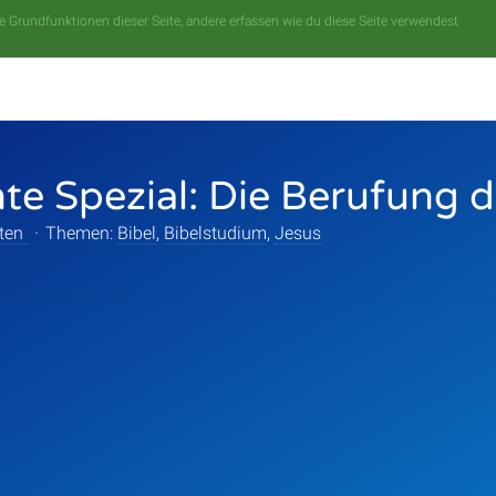
 Grundfunktionen dieser Seite, andere erfassen wie du diese Seite verwendest
te Spezial: Die Berufung 
gten
·
Themen:
Bibel
,
Bibelstudium
,
Jesus