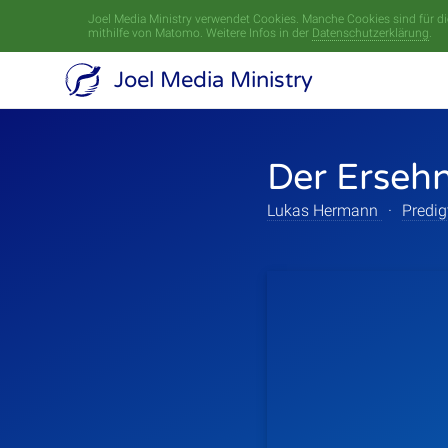
Joel Media Ministry verwendet Cookies. Manche Cookies sind für die
mithilfe von Matomo. Weitere Infos in der
Datenschutzerklärung
.
Joel Media Ministry
Der Ersehn
Lukas Hermann
·
Predi