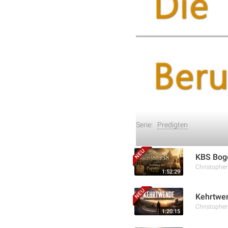
ansprach und wie diese auf
war, sondern auf einer lä
Jesus die Menschen dort 
Vertrauensgewinnung zur
Weitere Aufnahmen
Serie:
Predigten
KBS Boge
Christophe
1:52:29
Kehrtwen
Christophe
1:20:15