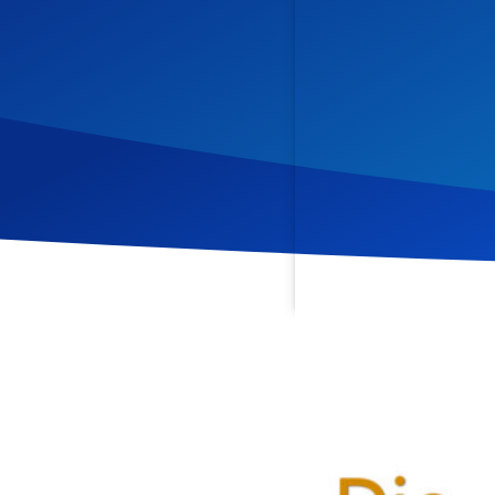
Veröffentlicht am
3. Augu
In dieser Predigt beleuch
Berichte aus Matthäus, Lu