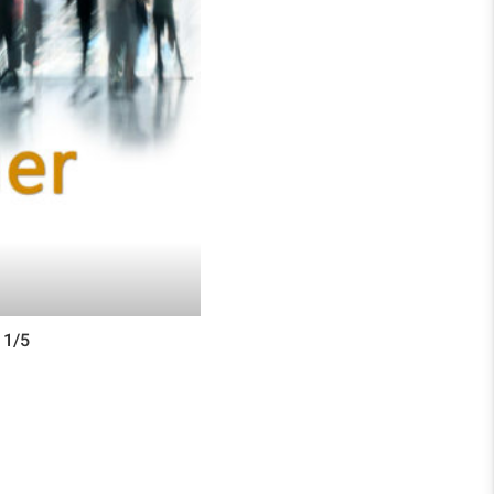
in plötzliches Ereignis
Es wird gezeigt, wie
hls und
 1/5