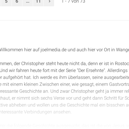
5
6
...
11
1 - 7 von 73
 Willkommen hier auf joelmedia.de und auch hier vor Ort in Wang
mmen, der Christopher steht heute nicht da, denn er ist in Rostock
nd wir fahren heute fort mit der Serie "Der Ersehnte". Allerding
 aufgehört hat. Ich werde es ihm überlassen, seine ausgearbeit
 mit einem kleinen Zwischen einer, wie gesagt, einem Gastvortr
ressante Geschichte an. Und zwar Christopher geht ja immer rela
haut, er nimmt sich sechs Verse vor und geht dann Schritt für Sc
ktive abheben und wollen uns die Geschichte mal ein bisschen a
nteressante Verbindungen ansehen.
ir die folgende Geschichte ausgesucht, das ist die von Jesus, wi