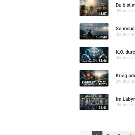
Du bist 
Christophe
45:57
Sehnsuch
Christophe
1:08:48
K.O. dur
Christophe
53:46
Krieg od
Christophe
1:10:23
Im Labyr
Christophe
1:23:43