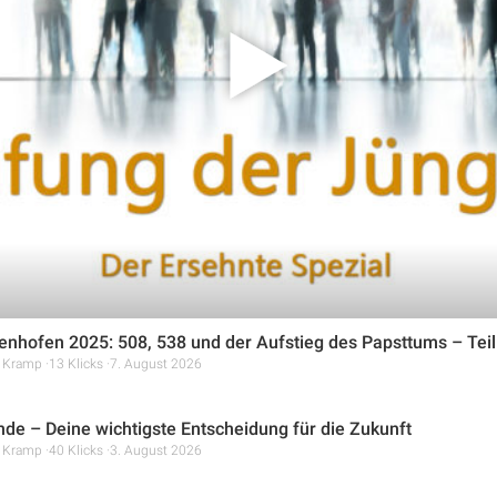
 seinen Ruf reagierten. Die Predigt betont, dass die Berufung ke
ngeren Kennenlernphase und dem Aufbau von Vertrauen basierte. 
abholte, wo sie waren, und sie durch seine Methode des Mitgefü
 Nachfolge bewegte.
nhofen 2025: 508, 538 und der Aufstieg des Papsttums – Teil
r Kramp
13 Klicks
7. August 2026
de – Deine wichtigste Entscheidung für die Zukunft
r Kramp
40 Klicks
3. August 2026