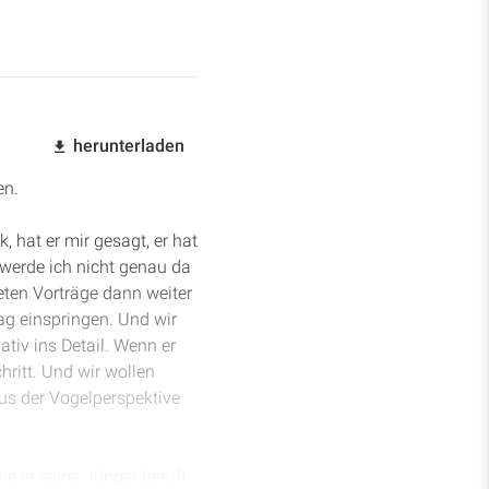
herunterladen
en.
, hat er mir gesagt, er hat
s werde ich nicht genau da
eten Vorträge dann weiter
ag einspringen. Und wir
tiv ins Detail. Wenn er
hritt. Und wir wollen
us der Vogelperspektive
e er seine Jünger beruft.