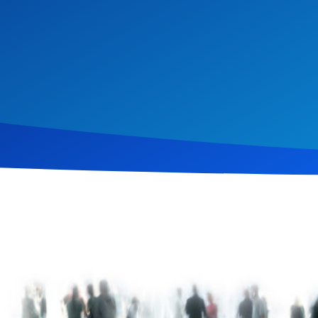
st 2017
948
Klicks
Download
tet Lukas Hermann die Berufung der Jünger durch Jesus Christus
kas und Johannes wird detailliert untersucht, wie Jesus seine e