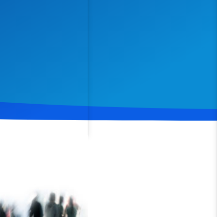
Spenden
Teilen
. Anhand biblischer
rsten Nachfolger