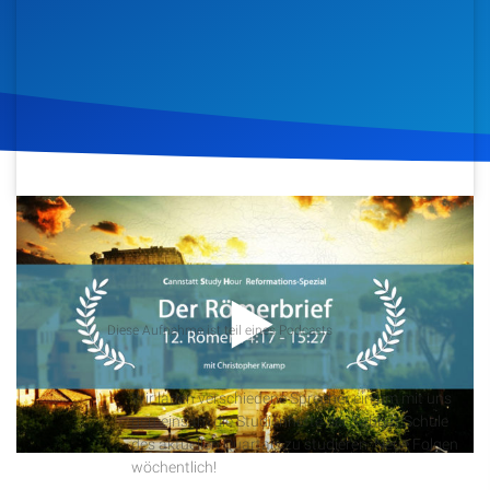
Artikel
Podcasts
Studienzentrum
Über Uns
21. Dezember 2017
1.212
Klicks
Download
Kontakt
Podcast
Spenden
Diese Aufnahme ist teil eines Podcasts
Cannstatt Study Hour
Wir laden verschiedene Sprecher ein um mit uns
gemeinsam die Studienhefte der Sabbat Schule
des aktuellen Quartals zu studieren. Neue Folgen
wöchentlich!