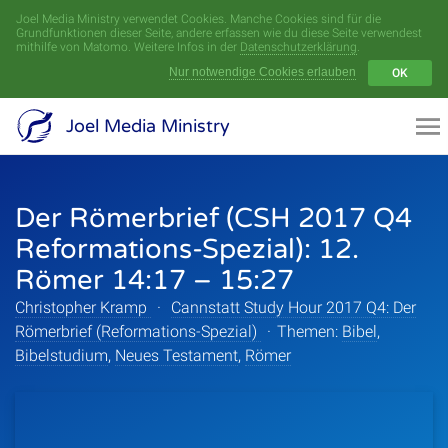
Joel Media Ministry verwendet Cookies. Manche Cookies sind für die
Menü
Grundfunktionen dieser Seite, andere erfassen wie du diese Seite verwendest
mithilfe von Matomo. Weitere Infos in der
Datenschutzerklärung
.
Nur notwendige Cookies erlauben
OK
Videoarchiv
Joel Media Ministry
Aufnahmen
Der Römerbrief (CSH 2017 Q4
Serien
Reformations-Spezial): 12.
Sprecher
Römer 14:17 – 15:27
Christopher Kramp
·
Cannstatt Study Hour 2017 Q4: Der
Themen
Römerbrief (Reformations-Spezial)
·
Themen:
Bibel
,
Bibelstudium
,
Neues Testament
,
Römer
Startseite