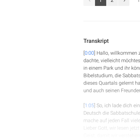
1
2
1
Transkript
[
0:00
] Hallo, willkommen z
dachte, vielleicht möchte
in einem Park und ihr könn
Bibelstudium, die Sabbat
dieses Quartals gelernt 
und auch seinen Freunden
[
1:05
] So, ich lade dich e
Deutsch die Sabbatschule,
mache auf jeden Fall viele
Lieber Gott, wir lesen je
Geist, damit wir versteh