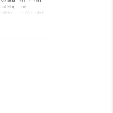
ie diskutiert die Lehren
n auf Magie und
alisieren, die Wichtigkeit
bschließend wird die
en.