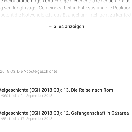
e Herausforderungen und Erfolge dieser entscheidenden Phase. S
ng von langfristiger Gemeindearbeit in Ephesus und die Reaktio
betont die Notwendigkeit, das Evangelium intelligent zu kontextu
 Bedeutung eines vorbildlichen Lebenswandels für Gläubige. A
alles anzeigen
 auf Gottes Willen angesichts von Schwierigkeiten hervorgehob
2018 Q3: Die Apostelgeschichte
telgeschichte (CSH 2018 Q3): 13. Die Reise nach Rom
r
960 Klicks
24. September 2018
telgeschichte (CSH 2018 Q3): 12. Gefangenschaft in Cäsarea
r
851 Klicks
17. September 2018