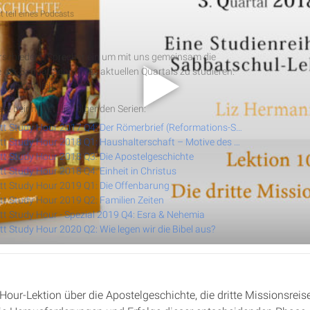
 teil eines Podcasts
t Study Hour
erschiedene Sprecher ein um mit uns gemeinsam die
 der Sabbat Schule des aktuellen Quartals zu studieren.
RSS-Feed
 wöchentlich!
st beinhaltet die folgenden Serien:
Cannstatt Study Hour 2017 Q4: Der Römerbrief (Reformations-Spezial)
Cannstatt Study Hour 2018 Q1: Haushalterschaft – Motive des Herzens
t Study Hour 2018 Q3: Die Apostelgeschichte
t Study Hour 2018 Q4: Einheit in Christus
t Study Hour 2019 Q1: Die Offenbarung
t Study Hour 2019 Q2: Familien Zeiten
t Study Hour - Spezial 2019 Q4: Esra & Nehemia
t Study Hour 2020 Q2: Wie legen wir die Bibel aus?
 Hour-Lektion über die Apostelgeschichte, die dritte Missionsreis