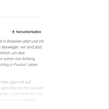
herunterladen
in Brasilien jetzt und ich
 deswegen, wir sind jetzt
entlich, um das
wir schon von Anfang
htig in Paulus' Leben
e Mal, dass ich auf
geduldig mit mir, weil ich
, bitte, zusammen mit mir:
t und deinen Heiligen
 In Jesu Namen, Amen.