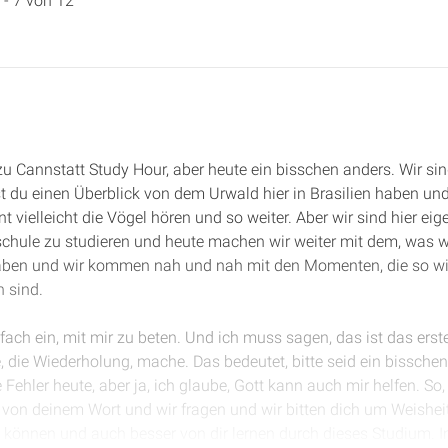
 - 7 von 12
u Cannstatt Study Hour, aber heute ein bisschen anders. Wir sind 
st du einen Überblick von dem Urwald hier in Brasilien haben und
t vielleicht die Vögel hören und so weiter. Aber wir sind hier eig
schule zu studieren und heute machen wir weiter mit dem, was 
haben und wir kommen nah und nah mit den Momenten, die so wic
 sind.
infach ein, mit mir zu beten. Und ich muss sagen, das ist das erst
 die Wiederholung, mache. Das bedeutet, bitte seid ein bisschen 
 Fehler heute, aber ja, ich glaube, Gott kann auch mir helfen. So
tzt von deinem Wort und wir fragen und wir bitten dich um Weishei
en können und auch besser von dir lernen durch dieses Studium.