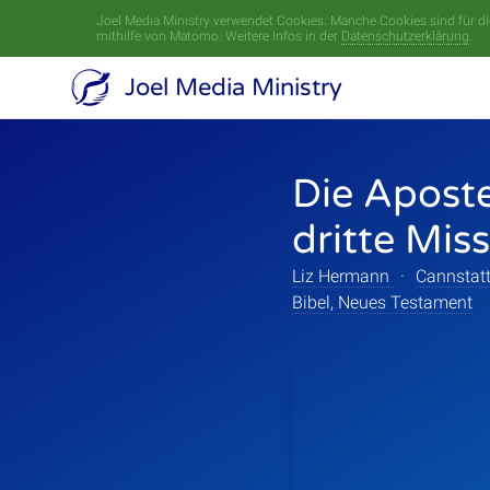
Joel Media Ministry verwendet Cookies. Manche Cookies sind für die
mithilfe von Matomo. Weitere Infos in der
Datenschutzerklärung
.
Joel Media Ministry
Die Aposte
dritte Mis
Liz Hermann
·
Cannstatt
Bibel
,
Neues Testament