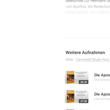
beleuchtet Liz Hermann di
von Apollos, die Bedeutu
Götzendienst. Die Lektion 
von Hausbesuchen und die
Bedeutung des Vertrauens
Weitere Aufnahmen
Serie:
Cannstatt Study Hour 
Die Apos
Olaf Schröe
38:36
Die Apos
Olaf Schröe
37:08