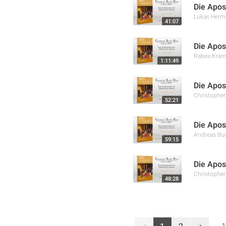
Die Apos
Lukas Herm
41:07
Die Apos
Rabea Kra
1:11:49
Die Apos
Christophe
52:21
Die Apos
Andreas Bu
59:15
Die Apos
Christophe
48:28