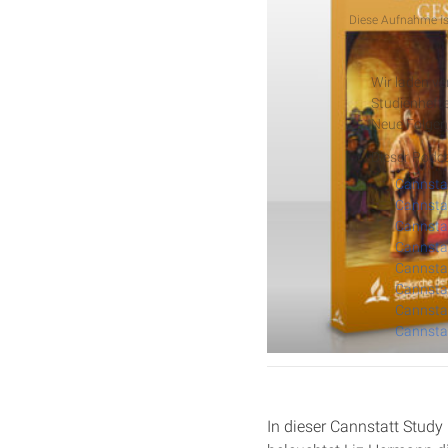
Podcast
Diese Aufnahme ist
Cannstat
Wir laden v
Studienhefte
Neue Folgen
Dieser Podca
Cannstat
Cannstat
Cannstat
Cannstat
Cannstat
Cannstat
In dieser Cannstatt Study