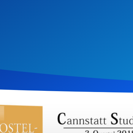
tember 2018
996
Klicks
Download