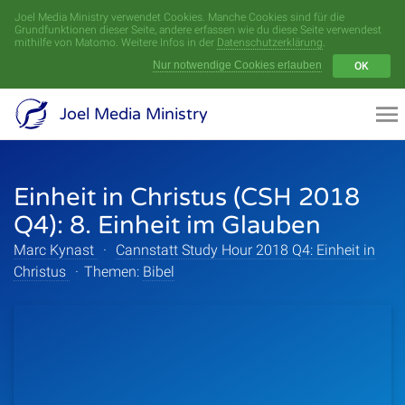
Joel Media Ministry verwendet Cookies. Manche Cookies sind für die
Menü
Grundfunktionen dieser Seite, andere erfassen wie du diese Seite verwendest
mithilfe von Matomo. Weitere Infos in der
Datenschutzerklärung
.
Nur notwendige Cookies erlauben
OK
Videoarchiv
Joel Media Ministry
Aufnahmen
Einheit in Christus (CSH 2018
Serien
Q4): 8. Einheit im Glauben
Sprecher
Marc Kynast
·
Cannstatt Study Hour 2018 Q4: Einheit in
Christus
·
Themen:
Bibel
Themen
Startseite