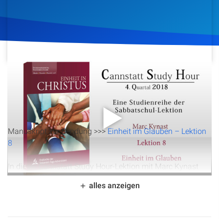
Artikel
Podcasts
Studienzentrum
19. November 2018
967
Klicks
Download
Über Uns
Kontakt
Manuskript zur Sendung >>>
Einheit im Glauben – Lektion
8
Spenden
In dieser Cannstatt Study Hour-Lektion mit Marc Kynast
geht es um „Einheit im Glauben“. Es wird beleuchtet, wie
alles anzeigen
grundlegende adventistische Lehren uns verbinden können,
angefangen bei der Erlösung durch Jesus Christus und der
Bedeutung seiner Wiederkunft. Die Lektion thematisiert