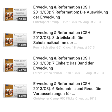
Erweckung & Reformation (CSH
2013/Q3): 9 Reformation: Die Auswirkung
der Erweckung
52:28
Christopher Kramp
1.192 Klicks
25. August 2013
Erweckung & Reformation (CSH
2013/Q3): 8 Urteilskraft: Die
Schutzmaßnahme der ...
43:50
Ronny Schreiber
961 Klicks
18. August 2013
Erweckung & Reformation (CSH
2013/Q3): 7 Einheit: Das Band der
Erweckung
48:50
Esther Bettina Nanasi
1.570 Klicks
11. August 2013
Erweckung & Reformation (CSH
2013/Q3): 6 Bekenntnis und Reue: Die
Voraussetzungen für ...
55:40
Christopher Kramp
950 Klicks
6. August 2013