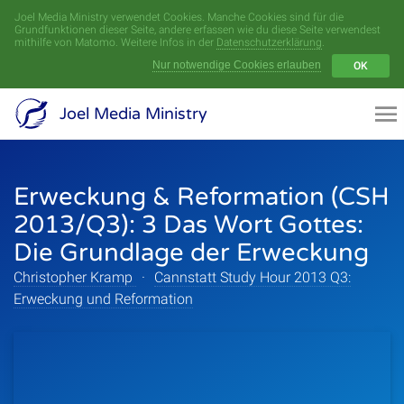
Joel Media Ministry verwendet Cookies. Manche Cookies sind für die
Menü
Grundfunktionen dieser Seite, andere erfassen wie du diese Seite verwendest
mithilfe von Matomo. Weitere Infos in der
Datenschutzerklärung
.
Nur notwendige Cookies erlauben
OK
Videoarchiv
Joel Media Ministry
Aufnahmen
Erweckung & Reformation (CSH
Serien
2013/Q3): 3 Das Wort Gottes:
Sprecher
Die Grundlage der Erweckung
Christopher Kramp
·
Cannstatt Study Hour 2013 Q3:
Themen
Erweckung und Reformation
Startseite