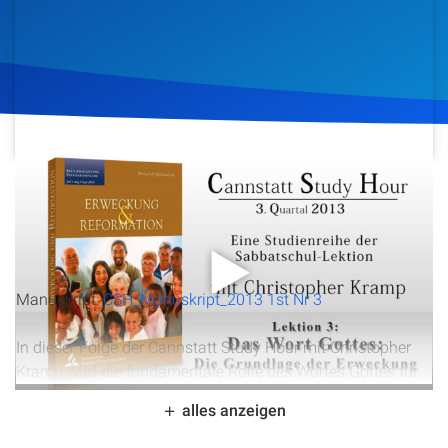
Artikel
Podcasts
Studienzentrum
Über Uns
17. Juli 2013
990
Klicks
Download
Kontakt
Manuskript:
CSH_Manuskript_2013 1st Nr 3
Spenden
In dieser Folge der Cannstatt Study Hour mit Christopher
Kramp wird die fundamentale Rolle des Wortes Gottes für
Erweckung und Reformation beleuchtet. Anhand
alles anzeigen
zahlreicher Bibelstellen, insbesondere aus Psalm 119, wird
aufgezeigt, wie das Wort Gottes belebt, leitet und Weisheit