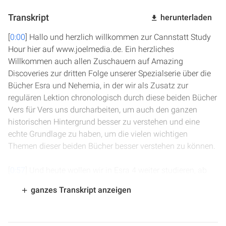
Transkript
herunterladen
[
0:00
] Hallo und herzlich willkommen zur Cannstatt Study
Hour hier auf www.joelmedia.de. Ein herzliches
Willkommen auch allen Zuschauern auf Amazing
Discoveries zur dritten Folge unserer Spezialserie über die
Bücher Esra und Nehemia, in der wir als Zusatz zur
regulären Lektion chronologisch durch diese beiden Bücher
Vers für Vers uns durcharbeiten, um auch den ganzen
historischen Hintergrund besser zu verstehen und eine
echte Grundlage zu haben, um die vielen wichtigen
Themen dieser beiden Bücher besser verstehen zu können.
[
0:57
] Und heute wollen wir in Esra 4 weiter studieren, ab
Vers 17 und dann das ganze Kapitel 5 oder das ganze
ganzes Transkript anzeigen
Kapitel 6 heute uns anschauen. Bevor wir damit beginnen,
wollen wir natürlich mit einem Gebet starten und dazu lade
ich euch ganz recht herzlich ein. Lieber Vater im Himmel,