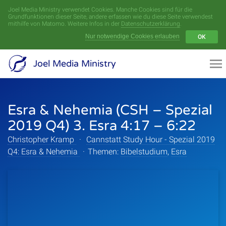
Joel Media Ministry verwendet Cookies. Manche Cookies sind für die
Menü
Grundfunktionen dieser Seite, andere erfassen wie du diese Seite verwendest
mithilfe von Matomo. Weitere Infos in der
Datenschutzerklärung
.
Nur notwendige Cookies erlauben
OK
Videoarchiv
Joel Media Ministry
Aufnahmen
Esra & Nehemia (CSH – Spezial
Serien
2019 Q4) 3. Esra 4:17 – 6:22
Sprecher
Christopher Kramp
·
Cannstatt Study Hour - Spezial 2019
Q4: Esra & Nehemia
·
Themen:
Bibelstudium
,
Esra
Themen
Startseite