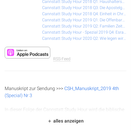
Cannstatt Study Hour 2018 Q1: Haushalterschaft – Motive des Herzens
Cannstatt Study Hour 2018 Q3: Die Apostelgeschichte
Cannstatt Study Hour 2018 Q4: Einheit in Christus
Cannstatt Study Hour 2019 Q1: Die Offenbarung
Cannstatt Study Hour 2019 Q2: Familien Zeiten
Cannstatt Study Hour - Spezial 2019 Q4: Esra & Nehemia
Cannstatt Study Hour 2020 Q2: Wie legen wir die Bibel aus?
RSS-Feed
Manuskript zur Sendung >>>
CSH_Manuskript_2019 4th
(Special) Nr 3
In dieser Folge der Cannstatt Study Hour wird die biblische
Geschichte von Esra und Nehemia fortgesetzt. Christopher
alles anzeigen
Kramp analysiert Esra 4:17 bis 6:22 und beleuchtet die
Widerstände beim Wiederaufbau des Tempels in