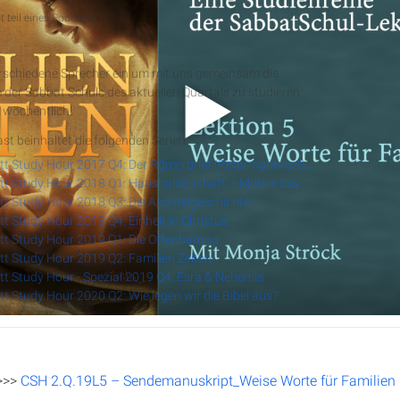
 teil eines Podcasts
t Study Hour
erschiedene Sprecher ein um mit uns gemeinsam die
 der Sabbat Schule des aktuellen Quartals zu studieren.
RSS-Feed
 wöchentlich!
st beinhaltet die folgenden Serien:
Cannstatt Study Hour 2017 Q4: Der Römerbrief (Reformations-Spezial)
Cannstatt Study Hour 2018 Q1: Haushalterschaft – Motive des Herzens
t Study Hour 2018 Q3: Die Apostelgeschichte
t Study Hour 2018 Q4: Einheit in Christus
t Study Hour 2019 Q1: Die Offenbarung
t Study Hour 2019 Q2: Familien Zeiten
t Study Hour - Spezial 2019 Q4: Esra & Nehemia
t Study Hour 2020 Q2: Wie legen wir die Bibel aus?
>>>
CSH 2.Q.19L5 – Sendemanuskript_Weise Worte für Familien