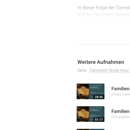
In dieser Folge der Cannst
auf den Sprüchen Salomos.
und die Prinzipien einer 
liebevoller Zucht und der
zu führen.
Weitere Aufnahmen
Serie:
Cannstatt Study Hour 
Familien
Chiara Cast
28:46
Familien
Christophe
51:17