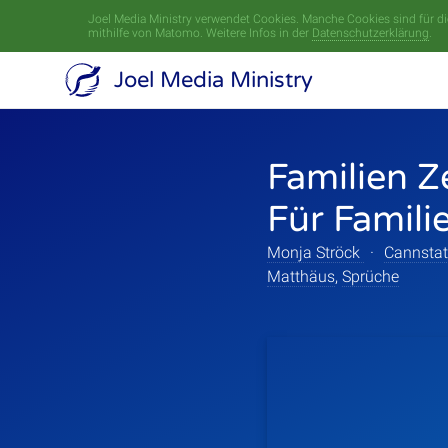
Joel Media Ministry verwendet Cookies. Manche Cookies sind für die
mithilfe von Matomo. Weitere Infos in der
Datenschutzerklärung
.
Joel Media Ministry
Familien Z
Für Famili
Monja Ströck
·
Cannstat
Matthäus
,
Sprüche