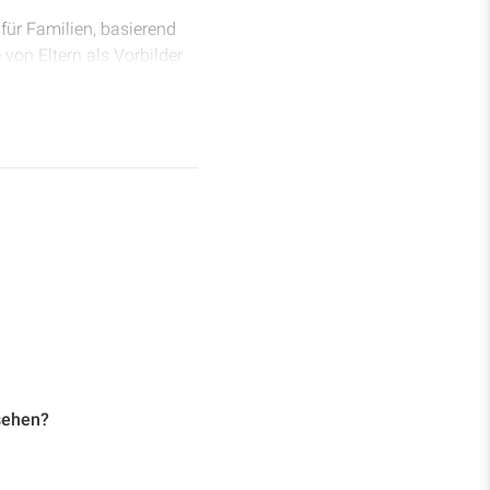
 für Familien, basierend
von Eltern als Vorbilder
n Selbstbeherrschung,
gefälliges Familienleben
sehen?