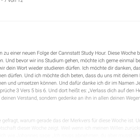
 - 7 von 12
n zu einer neuen Folge der Cannstatt Study Hour. Diese Woche b
n. Und bevor wir ins Studium gehen, möchte ich gerne einmal be
ir dein Wort wieder studieren dürfen. Ich möchte dir danken, d
hen dürfen. Und ich möchte dich beten, dass du uns mit deinem He
ehen und umsetzen können. Und dafür danke ich dir im Namen J
Sprüche 3 Vers 5 bis 6. Und dort heißt es: „Verlass dich auf den
f deinen Verstand, sondern gedenke an ihn in allen deinen Wegen,
e gefragt, warum gerade das der Merkvers für diese Woche ist. U
Botschaft dieser Woche zeigt. Weil wenn ich meinen Willen zurü
 ich wie Johannes sage: „Ich muss abnehmen, du aber musst in