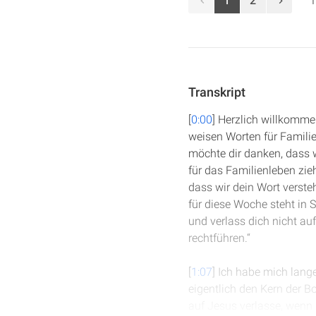
1
2
1
Transkript
[
0:00
] Herzlich willkomme
weisen Worten für Familie
möchte dir danken, dass w
für das Familienleben zie
dass wir dein Wort verst
für diese Woche steht in 
und verlass dich nicht au
rechtführen.“
[
1:07
] Ich habe mich lang
eigentlich den Kern der 
auf Jesus verlasse, wenn