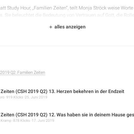
att Study Hour, „Familien Zeiten“, teilt Monja Ströck weise Worte
 Sie beleuchtet die Bedeutung von Vertrauen auf Gott, die Rolle 
gesunden Ehe und Familie. Die Lektion betont die Wichtigkeit vo
alles anzeigen
 ständigen Ausrichtung auf Jesus, um ein harmonisches und gott
2019 Q2: Familien Zeiten
 Zeiten (CSH 2019 Q2) 13. Herzen bekehren in der Endzeit
oro
919 Klicks
25. Juni 2019
 Zeiten (CSH 2019 Q2) 12. Was haben sie in deinem Hause ge
r Kramp
878 Klicks
17. Juni 2019