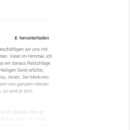
herunterladen
eschäftigen wir uns mit
ten. Vater im Himmel, ich
ass wir daraus Ratschläge
iligen Geist erfüllst,
esu. Amen. Der Merkvers
 Herrn von ganzem Herzen
 so wird er dich
nd ich glaube, dass er
cknehme, wenn ich mich
 mir wachsen“, dann kann