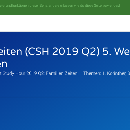
 Grundfunktionen dieser Seite, andere erfassen wie du diese Seite verwendest
eiten (CSH 2019 Q2) 5. We
en
t Study Hour 2019 Q2: Familien Zeiten
·
Themen:
1. Korinther
,
B