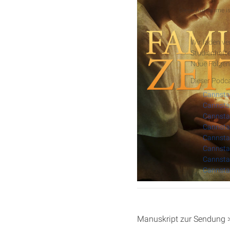
Podcast
Diese Aufnahme ist
Cannstat
Wir laden v
Studienhefte
Neue Folgen
Dieser Podca
Cannstat
Cannstat
Cannstat
Cannstat
Cannstat
Cannstat
Manuskript zur Sendung 