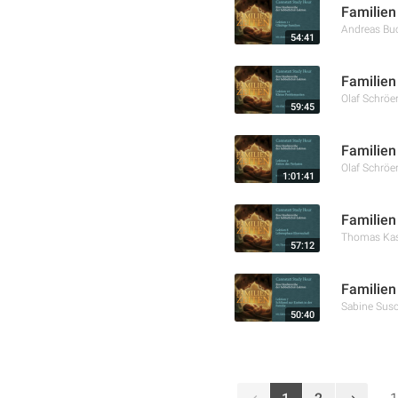
Familien
Andreas Bu
54:41
Familien
Olaf Schröe
59:45
Familien
Olaf Schröe
1:01:41
Familien
Thomas Kas
57:12
Familien
Sabine Susc
50:40