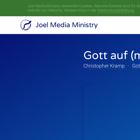
Joel Media Ministry verwendet Cookies. Manche Cookies sind für die
mithilfe von Matomo. Weitere Infos in der
Datenschutzerklärung
.
Joel Media Ministry
Gott auf (
Christopher Kramp
·
Got