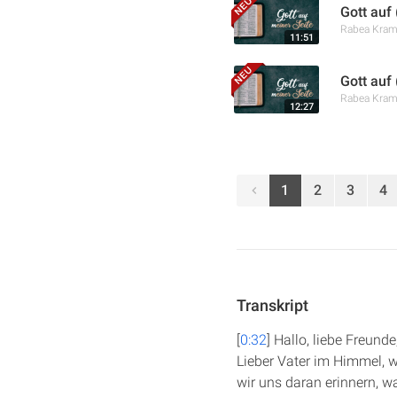
Gott auf
Rabea Kra
11:51
Gott auf
Rabea Kra
12:27
1
2
3
4
Transkript
[
0:32
] Hallo, liebe Freun
Lieber Vater im Himmel, w
wir uns daran erinnern, w