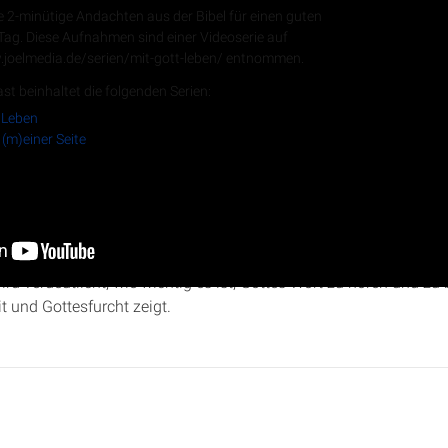
e 2-minütige Andachten aus der Bibel für einen guten
 Tag. Diese Aufnahmen sind einer Videoserie auf
.joelmedia.de/serien/mit-gott-leben/ entnommen.
RSS-Feed
st beinhaltet die folgenden Serien:
 Leben
 (m)einer Seite
ristopher Kramp auf die biblischen Passagen in
Lukas 16
:26-17:2
ergebung und Dankbarkeit im christlichen Leben. Anhand von 
ird verdeutlicht, wie wichtig es ist, Gottes Wort zu hören und zu
t und Gottesfurcht zeigt.