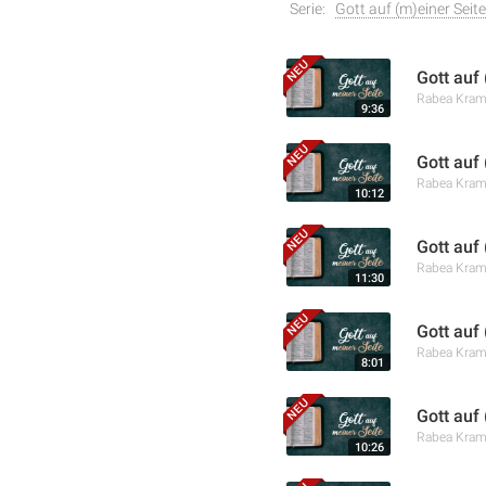
Serie:
Gott auf (m)einer Seite
Gott auf
Rabea Kra
9:36
Gott auf
Rabea Kra
10:12
Gott auf
Rabea Kra
11:30
Gott auf
Rabea Kra
8:01
Gott auf 
Rabea Kra
10:26