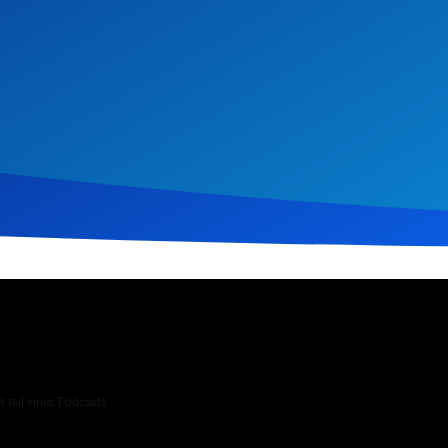
i 2023
155
Klicks
Download
 teil eines Podcasts
 Andachten