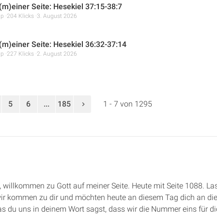
 (m)einer Seite: Hesekiel 37:15-38:7
mp
204 Klicks
3. August 2026
 (m)einer Seite: Hesekiel 36:32-37:14
mp
227 Klicks
2. August 2026
5
6
...
185
1 - 7 von 1295
de, willkommen zu Gott auf meiner Seite. Heute mit Seite 1088. 
ir kommen zu dir und möchten heute an diesem Tag dich an die e
as du uns in deinem Wort sagst, dass wir die Nummer eins für di