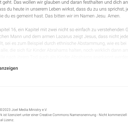
ut geht. Das wollen wir glauben und daran festhalten und dich an
ass du heute in unserem Leben wirkst, dass du zu uns sprichst, j
wie du es gemeint hast. Das bitten wir im Namen Jesu. Amen.
apitel 16, ein Kapitel mit zwei nicht so einfach zu verstehenden 
ichen Mann und dem armen Lazarus zeigt Jesus, dass nicht jeder
lt, sei es zum Beispiel durch ethnische Abstammung, wie es bei d
ht alle, die sich für Kinder Abrahams halten, noch wirklich dann
alle nach ihrem Tod auch als Kinder Abrahams anerkannt werd
enigen, die man als Heiden verachtet hat, die man abgespeist h
 anzeigen
 in den Augen Gottes sehr viel mehr Kind Abrahams gewesen sind, a
licher Reichtümer gerühmt haben.
 Vers 26: "Und zu alledem ist zwischen uns und euch eine große Kl
inüber steigen wollen, ist nicht können; doch die, welche von 
rten, das soll ausdrücken, diese symbolischen Worte des Lazarus,
©2023 Joel Media Ministry e.V.
st. Aber die symbolischen Worte sollen ausdrücken: Wenn die Mens
k ist lizenziert unter einer Creative Commons Namensnennung - Nicht kommerziell 
 kann man nicht mehr etwas verschieben, dann können nicht mehr
al Lizenz.
ann ein Name, der dort steht, nicht mehr dorthin verfrachtet w