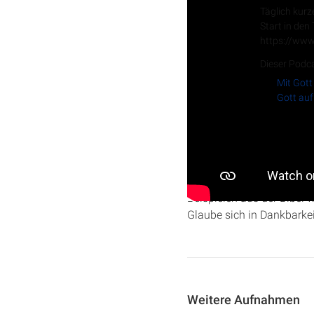
Täglich kurz
Start in den
https://www
Dieser Podca
Mit Gott
Gott auf
In dieser Predigt geht Ch
Bedeutung von Glauben, V
Beispielen aus der Bibel w
Glaube sich in Dankbarkei
Weitere Aufnahmen