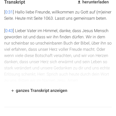
Transkript
herunterladen
[
0:31
] Hallo liebe Freunde, willkommen zu Gott auf (m)einer
Seite. Heute mit Seite 1063. Lasst uns gemeinsam beten.
[
0:43
] Lieber Vater im Himmel, danke, dass Jesus Mensch
geworden ist und dass wir ihn finden dürfen. Wir in dem
nur scheinbar so unscheinbaren Buch der Bibel, über ihn so
viel erfahren, dass unser Herz voller Freude macht. Oder
wenn viele diese Botschaft verachten, und wir von Herzen
danken, dass unser Herz sich erwärmt und sein Leben so
stark verändert und unsere Gedanken zu dir und uns echte
Erlösung schenkt, Herr. Sprich auch heute durch dein Wort
zu uns. Bitten wir im Namen Jesu. Amen.
ganzes Transkript anzeigen
[
1:26
] Wir sind in Lukas Kapitel 2. Jesus wird, so wie es im
Alten Testament vorgeschrieben ist, als Erstgeborener der
Maria im Tempel in Jerusalem Gott besonders geweiht.
Und Josef und Maria bringen zwei Turteltauben als Opfer,