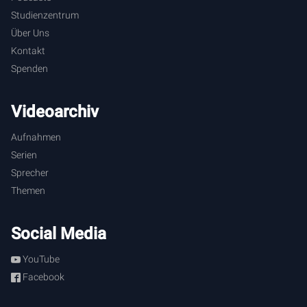
hätte er sozusagen die Sicherheit, Jesus nachfolgen zu
Studienzentrum
können, ohne dadurch in Unsicherheit zu geraten.
Über Uns
Kontakt
[
2:56
] Und dieses zeigt, dass man so nicht denken kann.
Spenden
Wir können nicht Jesus dann nachfolgen, wenn es
menschlich gesehen am angenehmsten ist, wenn es keine
Schwierigkeiten gibt.
Videoarchiv
Aufnahmen
[
3:06
] Es sprach aber auch ein anderer: "Herr, ich will dir
Serien
nachfolgen, zuvor aber erlaube mir, von denen, die in
Sprecher
meinem Haus sind, Abschied zu nehmen." Hier aber sprach
zu ihm: "Niemand, der seine Hand an den Pflug legt und
Themen
zurückblickt, ist tauglich für das Reich Gottes."
Social Media
[
3:20
] Wenn wir in das Reich Gottes kommen wollen, dann
müssen wir vorweg schauen. Wir können nicht gleichzeitig
YouTube
das Reich Gottes schauen und auf die Bequemlichkeiten
Facebook
und Sicherheiten der Welt, die wir ohne Gott gemeint haben
zu haben. Wir können nicht wie Lots Frau zurückschauen