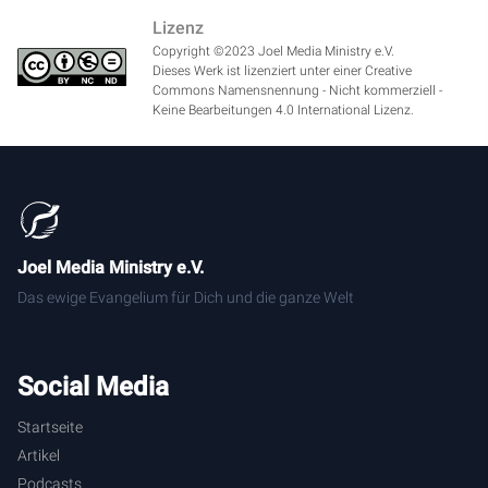
er sein Haupt hinlegen kann." Jesus nachzufolgen bedeutet
Lizenz
Sicherheiten aufzugeben. Es bedeutet auch, in das
Copyright ©2023 Joel Media Ministry e.V.
Ungewisse hineinzugehen. Es bedeutet, sich darauf zu
Dieses Werk ist lizenziert unter einer Creative
verlassen, dass Gott für uns sorgt. Wir können nicht alles
Commons Namensnennung - Nicht kommerziell -
kontrollieren, wenn wir Jesus nachfolgen.
Keine Bearbeitungen 4.0 International Lizenz.
[
2:05
] Er aber sagte zu einem anderen: "Folge mir nach." Der
sprach: "Herr, erlaube mir zuvor, hinzugehen und meinen
Vater zu begraben." Jesus aber sprach zu ihm: "Lass die
Toten ihre Toten begraben. Du aber geh hin und verkündige
Joel Media Ministry e.V.
das Reich Gottes."
Das ewige Evangelium für Dich und die ganze Welt
[
2:24
] Den Vater zu begraben bedeutet hier nicht, dass der
Vater gerade gestorben war und Jesus nicht abwarten
konnte, das war der drei Tage Beerdigung gewesen wäre.
Social Media
Nein, nein. Das bedeutet, dass dieser Mann bereit war,
Jesus nachzufolgen, aber erst, nachdem sein Vater
Startseite
gestorben wäre, denn dann würde er sein Erbe bekommen,
Artikel
dann würde er finanzielle Unabhängigkeit haben, dann
Podcasts