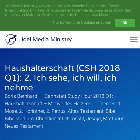
Joel Media Ministry verwendet Cookies. Manche Cookies sind für die
Menü
Grundfunktionen dieser Seite, andere erfassen wie du diese Seite verwendest
mithilfe von Matomo. Weitere Infos in der
Datenschutzerklärung
.
Nur notwendige Cookies erlauben
OK
Videoarchiv
Joel Media Ministry
Aufnahmen
Haushalterschaft (CSH 2018
Serien
Q1): 2. Ich sehe, ich will, ich
Sprecher
nehme
Boris Bernhard
·
Cannstatt Study Hour 2018 Q1:
Themen
Haushalterschaft – Motive des Herzens
·
Themen:
1.
Mose
,
2. Korinther
,
2. Petrus
,
Altes Testament
,
Bibel
,
Bibelstudium
,
Christlicher Lebensstil
,
Jesaja
,
Matthäus
,
Neues Testament
Startseite