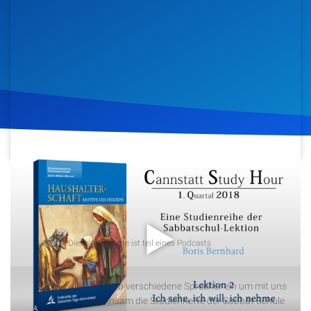
Artikel
Podcasts
Studienzentrum
Über Uns
Kontakt
8. Januar 2018
1.134
Klicks
Download
Spenden
Podcast
Diese Aufnahme ist teil eines Podcasts
Cannstatt Study Hour
Wir laden verschiedene Sprecher ein um mit uns
gemeinsam die Studienhefte der Sabbat Schule