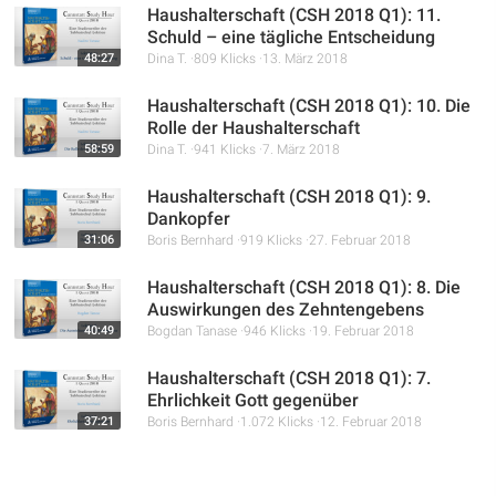
Haushalterschaft (CSH 2018 Q1): 11.
Schuld – eine tägliche Entscheidung
48:27
Dina T.
809 Klicks
13. März 2018
Haushalterschaft (CSH 2018 Q1): 10. Die
Rolle der Haushalterschaft
58:59
Dina T.
941 Klicks
7. März 2018
Haushalterschaft (CSH 2018 Q1): 9.
Dankopfer
31:06
Boris Bernhard
919 Klicks
27. Februar 2018
Haushalterschaft (CSH 2018 Q1): 8. Die
Auswirkungen des Zehntengebens
40:49
Bogdan Tanase
946 Klicks
19. Februar 2018
Haushalterschaft (CSH 2018 Q1): 7.
Ehrlichkeit Gott gegenüber
37:21
Boris Bernhard
1.072 Klicks
12. Februar 2018