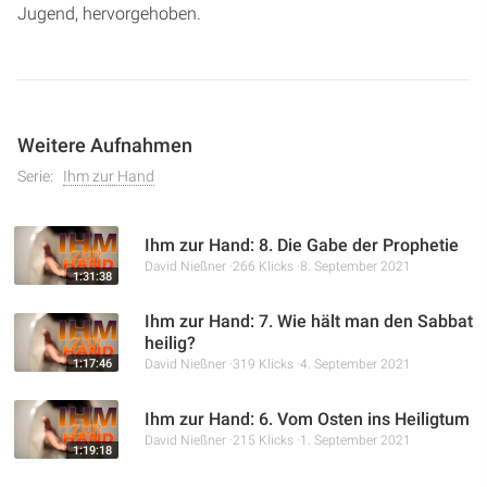
Jugend, hervorgehoben.
Weitere Aufnahmen
Serie:
Ihm zur Hand
Ihm zur Hand: 8. Die Gabe der Prophetie
David Nießner
266 Klicks
8. September 2021
1:31:38
Ihm zur Hand: 7. Wie hält man den Sabbat
heilig?
1:17:46
David Nießner
319 Klicks
4. September 2021
Ihm zur Hand: 6. Vom Osten ins Heiligtum
David Nießner
215 Klicks
1. September 2021
1:19:18