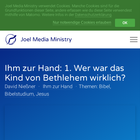
Joel Media Ministry verwendet Cookies. Manche Cookies sind für die
Menü
Grundfunktionen dieser Seite, andere erfassen wie du diese Seite verwendest
mithilfe von Matomo. Weitere Infos in der
Datenschutzerklärung
.
Nur notwendige Cookies erlauben
OK
Videoarchiv
Joel Media Ministry
Aufnahmen
Ihm zur Hand: 1. Wer war das
Serien
Kind von Bethlehem wirklich?
Sprecher
David Nießner
·
Ihm zur Hand
·
Themen:
Bibel
,
Bibelstudium
,
Jesus
Themen
Startseite