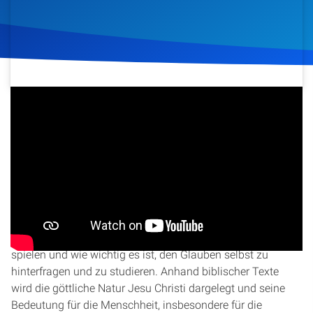
Artikel
Podcasts
Studienzentrum
11. August 2021
333
Klicks
Download
Über Uns
Kontakt
In dieser Folge von „Ihm zur Hand“ mit David Nießner wird
die Frage nach der wahren Identität des Kindes von
Spenden
Bethlehem beleuchtet. Der Sprecher erklärt, warum gerade
junge Menschen eine besondere Rolle in Gottes Plan
spielen und wie wichtig es ist, den Glauben selbst zu
hinterfragen und zu studieren. Anhand biblischer Texte
wird die göttliche Natur Jesu Christi dargelegt und seine
Bedeutung für die Menschheit, insbesondere für die