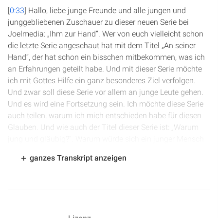
[
0:33
] Hallo, liebe junge Freunde und alle jungen und
junggebliebenen Zuschauer zu dieser neuen Serie bei
Joelmedia: „Ihm zur Hand“. Wer von euch vielleicht schon
die letzte Serie angeschaut hat mit dem Titel „An seiner
Hand“, der hat schon ein bisschen mitbekommen, was ich
an Erfahrungen geteilt habe. Und mit dieser Serie möchte
ich mit Gottes Hilfe ein ganz besonderes Ziel verfolgen.
Und zwar soll diese Serie vor allem an junge Leute gehen.
Und es wird eine Fortsetzung sein. Ich möchte diese Serie
auch teilen, warum ich mich entschieden habe für diesen
Glauben. Und wie auch der Titel dieser Serie ist: „Warum
jung und gläubig?“. Warum würde sich ein junger Mensch
dazu entscheiden, ein, was man in der Welt vielleicht als
ganzes Transkript anzeigen
frommes und langweiliges, staubiges Leben bezeichnet?
Warum würde ein junger Mensch das machen? Ich habe in
der letzten Serie schon gesagt, ich bin 22 und eigentlich in
der Gemeinde auch groß geworden und mit dem Glauben
aufgewachsen. Und warum, was ist so reizvoll daran? Das