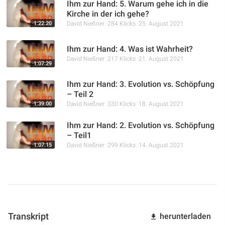
Ihm zur Hand: 5. Warum gehe ich in die
Kirche in der ich gehe?
1:22:20
David Nießner
284 Klicks
25. August 2021
Ihm zur Hand: 4. Was ist Wahrheit?
David Nießner
217 Klicks
21. August 2021
1:07:29
Ihm zur Hand: 3. Evolution vs. Schöpfung
– Teil 2
1:39:00
David Nießner
330 Klicks
18. August 2021
Ihm zur Hand: 2. Evolution vs. Schöpfung
– Teil1
1:07:15
David Nießner
299 Klicks
14. August 2021
Transkript
herunterladen