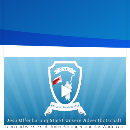
Artikel
Podcasts
Studienzentrum
Über Uns
6. November 2015
1.602
Klicks
Download
Kontakt
Spenden
In dieser Predigt aus dem J.O.S.U.A. BW-Camp Meeting
2015 spricht Ingo Sorke über die Bedeutung der Geduld der
Heiligen, basierend auf
Offenbarung 14,6-14
. Er beleuchtet,
wie Geduld als Geschenk Gottes angenommen werden
kann und wie sie sich durch Prüfungen und das Warten auf