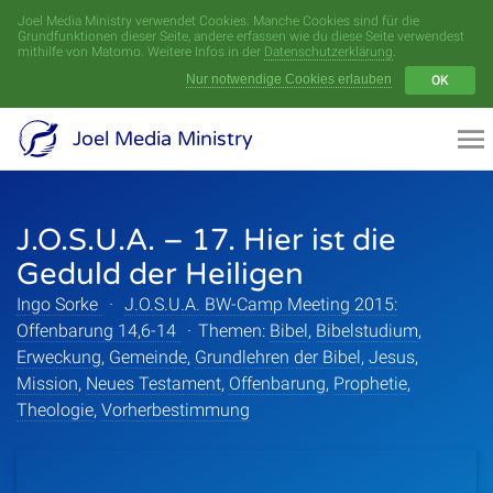
Joel Media Ministry verwendet Cookies. Manche Cookies sind für die
Menü
Grundfunktionen dieser Seite, andere erfassen wie du diese Seite verwendest
mithilfe von Matomo. Weitere Infos in der
Datenschutzerklärung
.
Nur notwendige Cookies erlauben
OK
Videoarchiv
Joel Media Ministry
Aufnahmen
J.O.S.U.A. – 17. Hier ist die
Serien
Geduld der Heiligen
Sprecher
Ingo Sorke
·
J.O.S.U.A. BW-Camp Meeting 2015:
Offenbarung 14,6-14
·
Themen:
Bibel
,
Bibelstudium
,
Themen
Erweckung
,
Gemeinde
,
Grundlehren der Bibel
,
Jesus
,
Mission
,
Neues Testament
,
Offenbarung
,
Prophetie
,
Theologie
,
Vorherbestimmung
Startseite