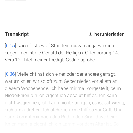
Transkript
herunterladen
[
0:15
] Nach fast zwölf Stunden muss man ja wirklich
sagen, hier ist die Geduld der Heiligen. Offenbarung 14,
Vers 12. Titel meiner Predigt: Geduldsprobe.
[
0:36
] Vielleicht hat sich einer oder der andere gefragt,
warum knien wir so oft zum Gebet nieder, vor allem an
diesem Wochenende. Ich habe mir mal vorgestellt, beim
Niederknien bin ich eigentlich absolut hilflos. Ich kann
nicht wegrennen, ich kann nicht springen, es ist schwierig,
sich umzudrehen. Ich stehe, ich knie hilflos vor Gott. Und
dann kommt mir noch das Bild in den Sinn, dass beim
Knien man ja eigentlich ein Lamm vor dem Altar ist. So
werden Menschen hingerichtet.