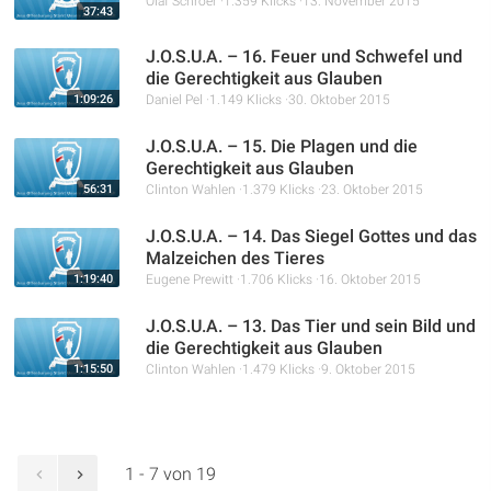
Olaf Schröer
1.359 Klicks
13. November 2015
37:43
J.O.S.U.A. – 16. Feuer und Schwefel und
die Gerechtigkeit aus Glauben
1:09:26
Daniel Pel
1.149 Klicks
30. Oktober 2015
J.O.S.U.A. – 15. Die Plagen und die
Gerechtigkeit aus Glauben
56:31
Clinton Wahlen
1.379 Klicks
23. Oktober 2015
J.O.S.U.A. – 14. Das Siegel Gottes und das
Malzeichen des Tieres
1:19:40
Eugene Prewitt
1.706 Klicks
16. Oktober 2015
J.O.S.U.A. – 13. Das Tier und sein Bild und
die Gerechtigkeit aus Glauben
1:15:50
Clinton Wahlen
1.479 Klicks
9. Oktober 2015
1 - 7 von 19