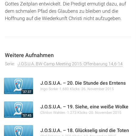
Gottes Zeitplan entwickelt. Die Predigt ermutigt dazu, auf
dem schmalen Pfad des Glaubens zu bleiben und die
Hoffnung auf die Wiederkunft Christi nicht aufzugeben.
Weitere Aufnahmen
Serie:
J.O.S.U.A. BW-Camp Meeting 2015: Offenbarung 14,6-14
J.O.S.U.A. – 20. Die Stunde des Erntens
Ingo Sorke
1.680 Klicks
26. November 2015
37:37
J.O.S.U.A. – 19. Siehe, eine weiße Wolke
Clinton Wahlen
1.273 Klicks
20. November 2015
57:45
J.O.S.U.A. – 18. Glückselig sind die Toten