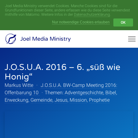
Joel Media Ministry verwendet Cookies. Manche Cookies sind für die
Menü
Grundfunktionen dieser Seite, andere erfassen wie du diese Seite verwendest
mithilfe von Matomo. Weitere Infos in der
Datenschutzerklärung
.
Nur notwendige Cookies erlauben
OK
Videoarchiv
Joel Media Ministry
Aufnahmen
J.O.S.U.A. 2016 – 6. „süß wie
Serien
Honig“
Sprecher
Markus Witte
·
J.O.S.U.A. BW-Camp Meeting 2016:
Offenbarung 10
·
Themen:
Adventgeschichte
,
Bibel
,
Themen
Erweckung
,
Gemeinde
,
Jesus
,
Mission
,
Prophetie
Startseite