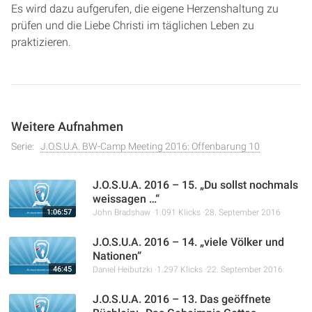
Es wird dazu aufgerufen, die eigene Herzenshaltung zu
prüfen und die Liebe Christi im täglichen Leben zu
praktizieren.
Weitere Aufnahmen
Serie:
J.O.S.U.A. BW-Camp Meeting 2016: Offenbarung 10
J.O.S.U.A. 2016 – 15. „Du sollst nochmals
weissagen …“
1:06:57
John Bradshaw
1.091 Klicks
28. September 2016
J.O.S.U.A. 2016 – 14. „viele Völker und
Nationen“
46:45
Daniel Heibutzki
1.297 Klicks
22. September 2016
J.O.S.U.A. 2016 – 13. Das geöffnete