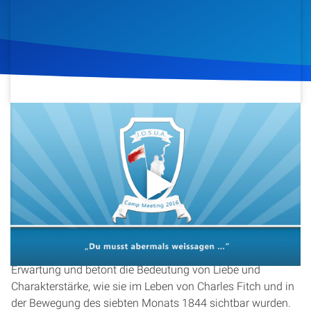
Artikel
Podcasts
Studienzentrum
28. Juli 2016
1.356
Klicks
Download
Über Uns
Kontakt
In dieser Predigt wird das Thema „süß wie Honig“ anhand
Spenden
von biblischen Texten und historischen Beispielen aus der
Adventbewegung beleuchtet. Der Sprecher Markus Witte
vergleicht die Vorfreude auf Süßes mit der geistlichen
Erwartung und betont die Bedeutung von Liebe und
Charakterstärke, wie sie im Leben von Charles Fitch und in
der Bewegung des siebten Monats 1844 sichtbar wurden.