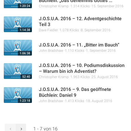
Büchlein: „Das Geheimnis Gottes ...
1:20:24
Christopher Kramp
1.314 Klicks
15. September 2016
J.O.S.U.A. 2016 – 12. Adventgeschichte
Teil 3
1:14:38
Dave Fiedler
1.078 Klicks
8. September 2016
J.O.S.U.A. 2016 – 11. „Bitter im Bauch“
John Bradshaw
1.110 Klicks
1. September 2016
1:06:38
J.O.S.U.A. 2016 – 10. Podiumsdiskussion
– Warum bin ich Adventist?
52:40
Christopher Kramp
1.963 Klicks
25. August 2016
J.O.S.U.A. 2016 – 9. Das geöffnete
Büchlein: Daniel 9
1:23:18
John Bradshaw
1.413 Klicks
18. August 2016
1 - 7 von 16