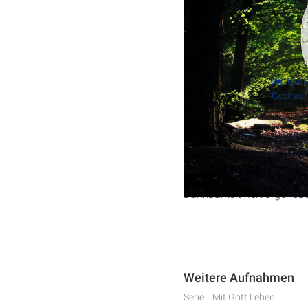
Täglich kurz
Start in den
https://www
Dieser Podca
Mit Gott
Gott auf
In diesem Video spricht C
als Notfallmaßnahme. Ba
Dankbarkeit hervorgehoben
Weitere Aufnahmen
Serie:
Mit Gott Leben