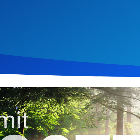
uar 2020
858
Klicks
Download
 teil eines Podcasts
 Andachten