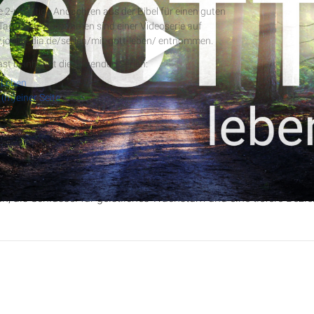
e 2-minütige Andachten aus der Bibel für einen guten
 Tag. Diese Aufnahmen sind einer Videoserie auf
.joelmedia.de/serien/mit-gott-leben/ entnommen.
RSS-Feed
st beinhaltet die folgenden Serien:
 Leben
 (m)einer Seite
hristopher Kramp über die Bedeutung des Gebets als ständigen Di
sierend auf
Kolosser 4
, Vers 2, wird die Wichtigkeit von Ausdau
, als Schlüssel für geistliches Wachstum und eine tiefere Bezie