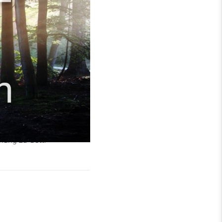
alog mit Gott, nicht nur
er im Gebet und
hung zu Gott.