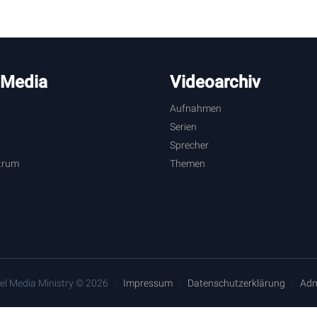
 Media
Videoarchiv
Aufnahmen
Serien
Sprecher
trum
Themen
el Media Ministry © 2026
Impressum
Datenschutzerklärung
Adm