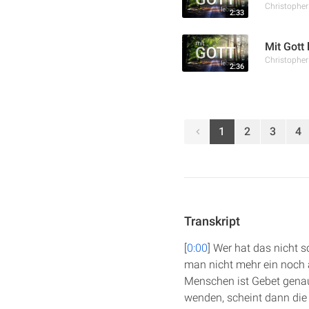
Christophe
2:33
Mit Gott
Christophe
2:36
1
2
3
4
Transkript
[
0:00
] Wer hat das nicht s
man nicht mehr ein noch a
Menschen ist Gebet genau 
wenden, scheint dann die 