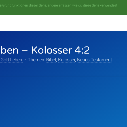
 Grundfunktionen dieser Seite, andere erfassen wie du diese Seite verwendest
eben – Kolosser 4:2
 Gott Leben
·
Themen:
Bibel
,
Kolosser
,
Neues Testament