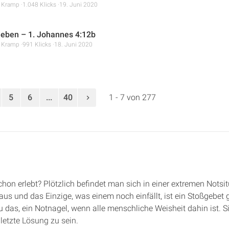
r Kramp
1.048 Klicks
19. Juni 2020
 leben – 1. Johannes 4:12b
r Kramp
991 Klicks
18. Juni 2020
5
6
...
40
1 - 7 von 277
chon erlebt? Plötzlich befindet man sich in einer extremen Notsit
us und das Einzige, was einem noch einfällt, ist ein Stoßgebet 
das, ein Notnagel, wenn alle menschliche Weisheit dahin ist. S
letzte Lösung zu sein.