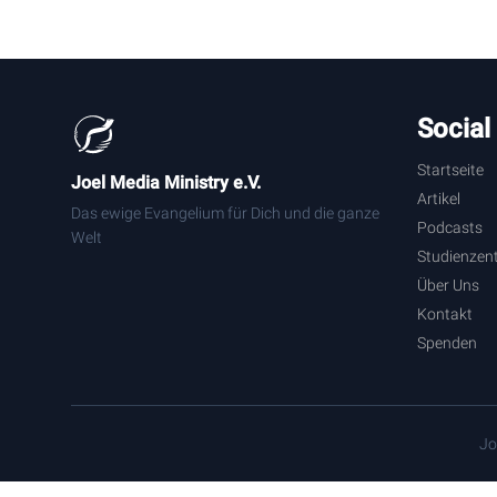
Social
Startseite
Joel Media Ministry e.V.
Artikel
Das ewige Evangelium für Dich und die ganze
Podcasts
Welt
Studienzen
Über Uns
Kontakt
Spenden
Jo