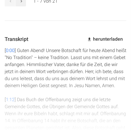
1 - 7 von 21
Transkript
herunterladen
[
0:00
] Guten Abend! Unsere Botschaft für heute Abend heißt
"No Tradition" – keine Tradition. Lasst uns mit einem Gebet
anfangen. Himmlischer Vater, danke für die Zeit, die wir
jetzt in deinem Wort verbringen dürfen. Herr, ich bete, dass
du uns leitest, dass du uns aus deinem Wort lehrst und mit
deinem Heiligen Geist segnest. In Jesu Namen, Amen.
[
1:12
] Das Buch der Offenbarung zeigt uns die letzte
Gemeinde Gottes, die Übrigen der Gemeinde Gottes auf.
Wenn ihr eure Bibeln habt, schlagt mit mir auf: Offenbarung
14. In Offenbarung 14 habt ihr eine Botschaft, die an den
gesamten Planeten gerichtet ist. Also, diese Botschaft geht