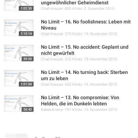
ungewöhnlicher Geheimdienst
1:02:30
Chad Kreuzer
603 Klicks
2. Dezember 2015
No Limit – 16. No foolishness: Leben mit
Niveau
1:10:14
Chad Kreuzer
579 Klicks
19. November 2015
No Limit – 15. No accident: Geplant und
nicht gewürfelt
59:20
Chad Kreuzer
372 Klicks
19. November 2015
No Limit – 14. No turning back: Sterben
um zu leben
1:01:04
Chad Kreuzer
652 Klicks
16. November 2015
No Limit – 13. No compromise: Von
Helden, die im Dunkeln lebten
56:43
Rabea Kramp
761 Klicks
15. November 2015