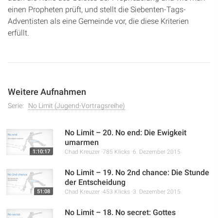
einen Propheten prüft, und stellt die Siebenten-Tags-
Adventisten als eine Gemeinde vor, die diese Kriterien
erfüllt.
Weitere Aufnahmen
Serie:
No Limit (Jugend-Vortragsreihe)
No Limit – 20. No end: Die Ewigkeit
umarmen
1:10:17
Chad Kreuzer
785 Klicks
6. Dezember 2015
No Limit – 19. No 2nd chance: Die Stunde
der Entscheidung
51:08
Chad Kreuzer
453 Klicks
3. Dezember 2015
No Limit – 18. No secret: Gottes