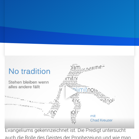
Artikel
Podcasts
Studienzentrum
Über Uns
26. November 2015
590
Klicks
Download
Kontakt
Spenden
In dieser Predigt wird die Bedeutung von Traditionen im
Gegensatz zu Gottes Wort beleuchtet. Es wird erklärt, wie
die Endzeitgemeinde Gottes durch das Halten der Gebote,
das Zeugnis Jesu und die weltweite Verbreitung des
Evangeliums gekennzeichnet ist. Die Predigt untersucht
auch die Rolle des Geistes der Prophezeiung und wie man