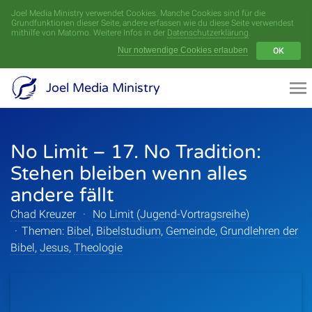
Joel Media Ministry verwendet Cookies. Manche Cookies sind für die
Menü
Grundfunktionen dieser Seite, andere erfassen wie du diese Seite verwendest
mithilfe von Matomo. Weitere Infos in der
Datenschutzerklärung
.
Nur notwendige Cookies erlauben
OK
Videoarchiv
Joel Media Ministry
Aufnahmen
No Limit – 17. No Tradition:
Serien
Stehen bleiben wenn alles
Sprecher
andere fällt
Chad Kreuzer
·
No Limit (Jugend-Vortragsreihe)
Themen
·
Themen:
Bibel
,
Bibelstudium
,
Gemeinde
,
Grundlehren der
Bibel
,
Jesus
,
Theologie
Startseite