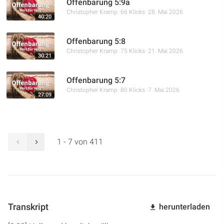
Offenbarung 5:9a
Christopher Kramp
66 Klicks
28. Mai 2026
40:20
Offenbarung 5:8
Christopher Kramp
75 Klicks
21. Mai 2026
30:21
Offenbarung 5:7
Christopher Kramp
80 Klicks
7. Mai 2026
27:09
1 - 7 von 411
Transkript
herunterladen