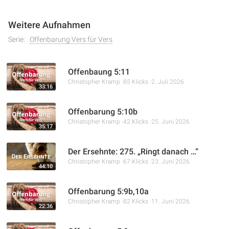
wobei die Verbindung von Kirche und Staat sowie die
Verführung durch falsche Lehren im Fokus stehen.
Weitere Aufnahmen
Serie:
Offenbarung Vers für Vers
Offenbaung 5:11
Christopher Kramp
85 Klicks
2. Juli 2026
33:16
Offenbarung 5:10b
Christopher Kramp
42 Klicks
25. Juni 2026
35:17
Der Ersehnte: 275. „Ringt danach …“
Christopher Kramp
67 Klicks
23. Juni 2026
44:10
Offenbarung 5:9b,10a
Christopher Kramp
82 Klicks
11. Juni 2026
22:36