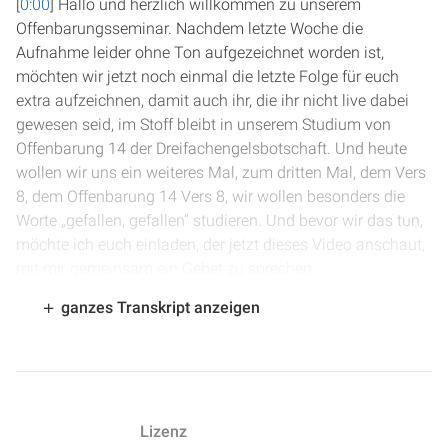
[
0:00
] Hallo und herzlich willkommen zu unserem
Offenbarungsseminar. Nachdem letzte Woche die
Aufnahme leider ohne Ton aufgezeichnet worden ist,
möchten wir jetzt noch einmal die letzte Folge für euch
extra aufzeichnen, damit auch ihr, die ihr nicht live dabei
gewesen seid, im Stoff bleibt in unserem Studium von
Offenbarung 14 der Dreifachengelsbotschaft. Und heute
wollen wir uns ein weiteres Mal, zum dritten Mal, dem Vers
8, dem Offenbarung 14 Vers 8, wir wollen besonders die
Worte „gefallen, gefallen“ studieren. Und bevor wir das tun,
möchte ich euch einladen, der jetzt dieses Video anschaut,
mit mir gemeinsam ein Gebet zu sprechen.
ganzes Transkript anzeigen
[
0:41
] Lieber Vater im Himmel, wir möchten dir von Herzen
Dank sagen für diesen wunderbaren Tag und für die
Gelegenheit, dein Wort zu studieren. Wir möchten dich
bitten, dass du durch deinen Heiligen Geist zu uns sprichst,
dass wir die Worte der Offenbarung so verstehen, wie du
Lizenz
sie gemeint hast. Bitte hilf uns, die richtigen Gedanken zu