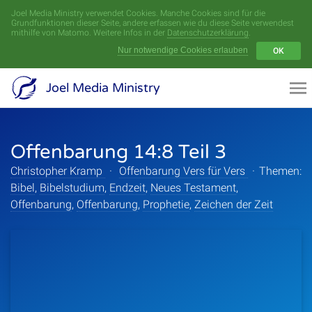
Joel Media Ministry verwendet Cookies. Manche Cookies sind für die
Menü
Grundfunktionen dieser Seite, andere erfassen wie du diese Seite verwendest
mithilfe von Matomo. Weitere Infos in der
Datenschutzerklärung
.
Nur notwendige Cookies erlauben
OK
Videoarchiv
Joel Media Ministry
Aufnahmen
Offenbarung 14:8 Teil 3
Serien
Christopher Kramp
·
Offenbarung Vers für Vers
·
Themen:
Sprecher
Bibel
,
Bibelstudium
,
Endzeit
,
Neues Testament
,
Offenbarung
,
Offenbarung
,
Prophetie
,
Zeichen der Zeit
Themen
Startseite