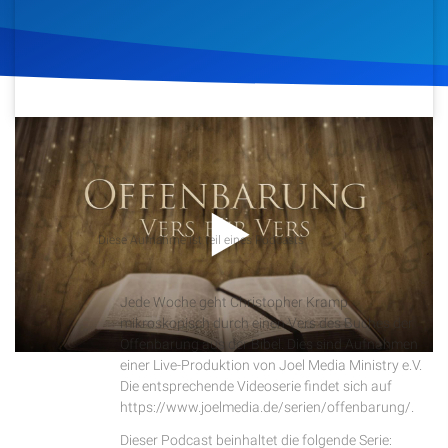
Artikel
Podcasts
Studienzentrum
26. Oktober 2017
1.439
Klicks
Download
Über Uns
Podcast
Diese Aufnahme ist teil eines Podcasts
Kontakt
Offenbarung Vers für Vers
Jede Woche geht Christopher Kramp
Spenden
mikroskopisch durch einen Vers des Buches der
Offenbarung aus der Bibel. Dies sind Aufnahmen
einer Live-Produktion von Joel Media Ministry e.V.
Die entsprechende Videoserie findet sich auf
https://www.joelmedia.de/serien/offenbarung/.
Dieser Podcast beinhaltet die folgende Serie: