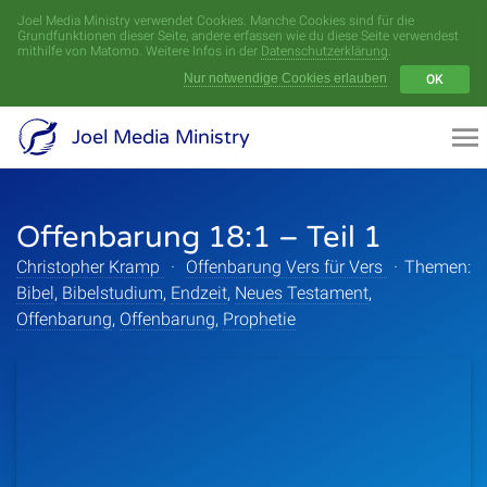
Joel Media Ministry verwendet Cookies. Manche Cookies sind für die
Menü
Grundfunktionen dieser Seite, andere erfassen wie du diese Seite verwendest
mithilfe von Matomo. Weitere Infos in der
Datenschutzerklärung
.
Nur notwendige Cookies erlauben
OK
Videoarchiv
Joel Media Ministry
Aufnahmen
Offenbarung 18:1 – Teil 1
Serien
Christopher Kramp
·
Offenbarung Vers für Vers
·
Themen:
Sprecher
Bibel
,
Bibelstudium
,
Endzeit
,
Neues Testament
,
Offenbarung
,
Offenbarung
,
Prophetie
Themen
Startseite