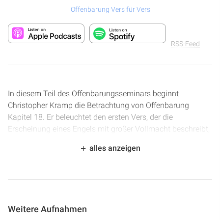
Offenbarung Vers für Vers
RSS-Feed
In diesem Teil des Offenbarungsseminars beginnt
Christopher Kramp die Betrachtung von Offenbarung
Kapitel 18. Er beleuchtet den ersten Vers, der die
Erscheinung eines Engels mit großer Vollmacht beschreibt,
dessen Herrlichkeit die Erde erleuchtet. Dabei werden
alles anzeigen
Verbindungen zu früheren Engelsbotschaften in
Offenbarung 14
und zu
Offenbarung 10
gezogen. Der
Sprecher erklärt, dass dieser Engel eine Intensivierung der
Botschaft darstellt und das Werk des Evangeliums zum
Abschluss bringen wird. Des Weiteren wird die Bedeutung
Weitere Aufnahmen
der Herrlichkeit Gottes, die die Erde erleuchten soll, anhand