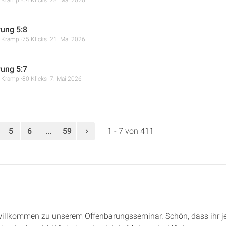
ung 5:8
r Kramp
75 Klicks
21. Mai 2026
ung 5:7
r Kramp
80 Klicks
7. Mai 2026
5
6
...
59
1 - 7 von 411
 willkommen zu unserem Offenbarungsseminar. Schön, dass ihr jet