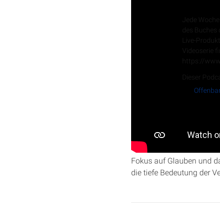
Offenbaru
Jede Woche 
des Buches d
Live-Produkt
Videoserie f
https://www
Dieser Podca
Offenbar
In dieser Folge der Serie 
was es für die Gemeinde P
Fokus auf Glauben und das
die tiefe Bedeutung der V