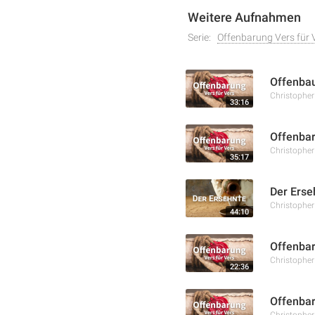
Weitere Aufnahmen
Serie:
Offenbarung Vers für 
Offenba
Christophe
33:16
Offenbar
Christophe
35:17
Der Erse
Christophe
44:10
Offenbar
Christophe
22:36
Offenbar
Christophe