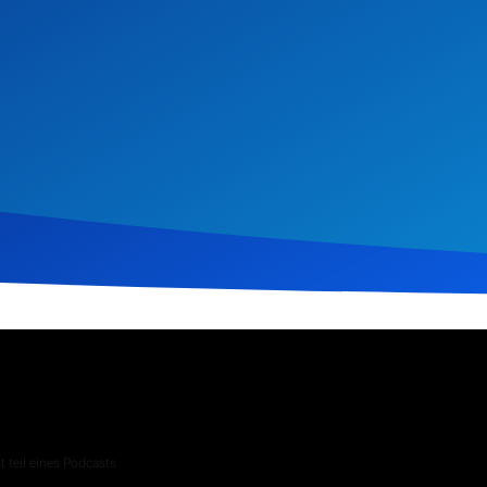
uar 2024
245
Klicks
Download
 teil eines Podcasts