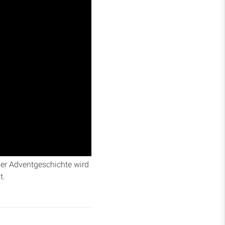
g 3, Vers 12. Sie erklärt,
rwinden“, indem sie den
der Adventgeschichte wird
t.