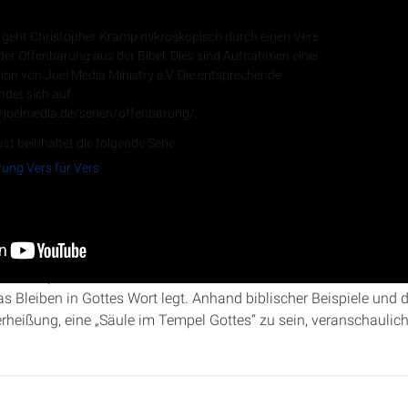
ng Vers für Vers
geht Christopher Kramp mikroskopisch durch einen Vers
er Offenbarung aus der Bibel. Dies sind Aufnahmen einer
ion von Joel Media Ministry e.V. Die entsprechende
indet sich auf
RSS-Feed
.joelmedia.de/serien/offenbarung/.
st beinhaltet die folgende Serie:
ung Vers für Vers
„Offenbarung Vers für Vers“ beleuchtet Mirjam Giebfried Offenbarun
hiladelphia bedeutete, „festzuhalten, was man hat“ und „zu übe
 Bleiben in Gottes Wort legt. Anhand biblischer Beispiele und 
erheißung, eine „Säule im Tempel Gottes“ zu sein, veranschaulich