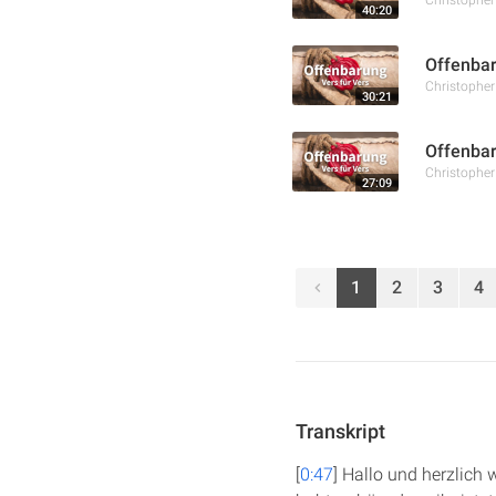
40:20
Offenbar
Christophe
30:21
Offenbar
Christophe
27:09
1
2
3
4
Transkript
[
0:47
] Hallo und herzlich