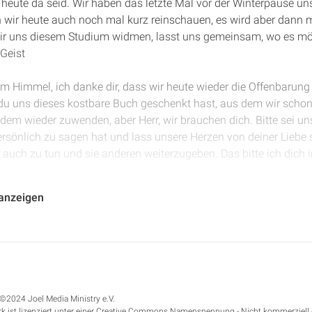
zt heute da seid. Wir haben das letzte Mal vor der Winterpause u
 wir heute auch noch mal kurz reinschauen, es wird aber dann 
ir uns diesem Studium widmen, lasst uns gemeinsam, wo es mögl
Geist
er im Himmel, ich danke dir, dass wir heute wieder die Offenbaru
 du uns dieses kostbare Buch geschenkt hast, aus dem wir schon 
em wieder zuwenden, aber Herr, wir brauchen dich. Bitte sei unse
rsönlich zu sagen hat und lass unsere Herzen von deiner Liebe 
 auch zu tun und sie anderen weiterzugeben. Das bitte ich dic
l den Vers von heute aufschlagen, Offenbarung 3 und dort Vers
 anzeigen
 gerne lesen: "Wer überwindet, den will ich zu einer Säule im Tem
mehr hinausgehen. Und ich will auf ihn den Namen meines Gott
Gottes, des neuen Jerusalem, das vom Himmel herabkommt, vo
anke schön.
kurz ins Gedächtnis rufen, was so der Kontext von diesem Vers is
©2024 Joel Media Ministry e.V.
in in den sieben Sendschreiben der Offenbarung. Ähm, von hier 
k ist lizenziert unter einer Creative Commons Namensnennung - Nicht kommerziell 