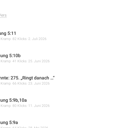
Vers
ung 5:11
r Kramp
82 Klicks
2. Juli 2026
ung 5:10b
r Kramp
41 Klicks
25. Juni 2026
hnte: 275. „Ringt danach …“
r Kramp
66 Klicks
23. Juni 2026
ung 5:9b,10a
r Kramp
80 Klicks
11. Juni 2026
ung 5:9a
r Kramp
64 Klicks
28. Mai 2026