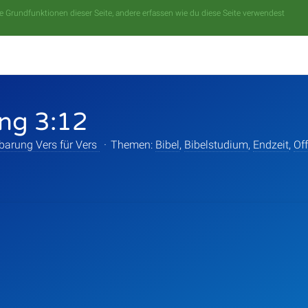
 Grundfunktionen dieser Seite, andere erfassen wie du diese Seite verwendest
ng 3:12
barung Vers für Vers
·
Themen:
Bibel
,
Bibelstudium
,
Endzeit
,
Of