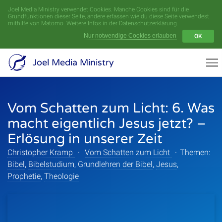
Joel Media Ministry verwendet Cookies. Manche Cookies sind für die
Menü
Grundfunktionen dieser Seite, andere erfassen wie du diese Seite verwendest
mithilfe von Matomo. Weitere Infos in der
Datenschutzerklärung
.
Nur notwendige Cookies erlauben
OK
Videoarchiv
Joel Media Ministry
Aufnahmen
Vom Schatten zum Licht: 6. Was
Serien
macht eigentlich Jesus jetzt? –
Sprecher
Erlösung in unserer Zeit
Christopher Kramp
·
Vom Schatten zum Licht
Themen
·
Themen:
Bibel
,
Bibelstudium
,
Grundlehren der Bibel
,
Jesus
,
Prophetie
,
Theologie
Startseite