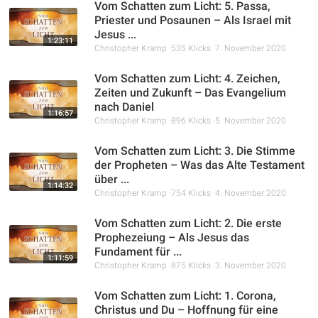
Vom Schatten zum Licht: 5. Passa,
Priester und Posaunen – Als Israel mit
Jesus ...
1:23:11
Christopher Kramp
535 Klicks
7. November 2020
Vom Schatten zum Licht: 4. Zeichen,
Zeiten und Zukunft – Das Evangelium
nach Daniel
1:16:57
Christopher Kramp
896 Klicks
5. November 2020
Vom Schatten zum Licht: 3. Die Stimme
der Propheten – Was das Alte Testament
über ...
1:14:32
Christopher Kramp
754 Klicks
4. November 2020
Vom Schatten zum Licht: 2. Die erste
Prophezeiung – Als Jesus das
Fundament für ...
1:11:59
Christopher Kramp
875 Klicks
3. November 2020
Vom Schatten zum Licht: 1. Corona,
Christus und Du – Hoffnung für eine