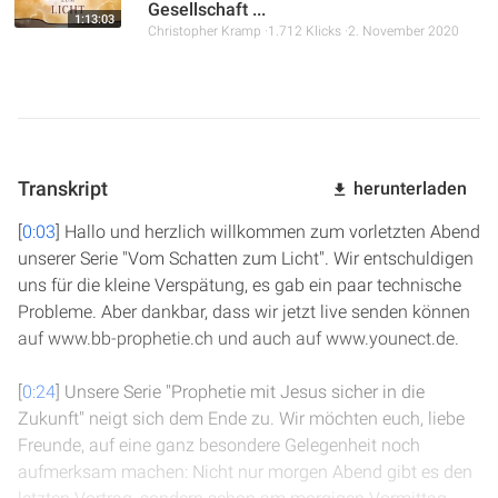
Gesellschaft ...
1:13:03
Christopher Kramp
1.712 Klicks
2. November 2020
Transkript
herunterladen
[
0:03
] Hallo und herzlich willkommen zum vorletzten Abend
unserer Serie "Vom Schatten zum Licht". Wir entschuldigen
uns für die kleine Verspätung, es gab ein paar technische
Probleme. Aber dankbar, dass wir jetzt live senden können
auf www.bb-prophetie.ch und auch auf www.younect.de.
[
0:24
] Unsere Serie "Prophetie mit Jesus sicher in die
Zukunft" neigt sich dem Ende zu. Wir möchten euch, liebe
Freunde, auf eine ganz besondere Gelegenheit noch
aufmerksam machen: Nicht nur morgen Abend gibt es den