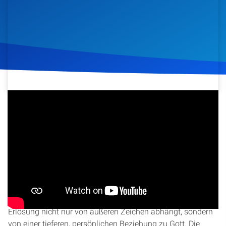
Artikel
Podcasts
Studienzentrum
Über Uns
7. November 2020
678
Klicks
Download
Kontakt
Spenden
In dieser Predigt spricht Christopher Kramp über die Rolle
Jesu in unserer Zeit und die Dynamik der Erlösung. Er
beleuchtet, warum Wunder in der Vergangenheit häufiger
zu geschehen schienen als heute, und erklärt, dass wahre
Erlösung nicht nur von äußeren Zeichen abhängt, sondern
von einer tieferen, persönlichen Beziehung zu Gott. Die